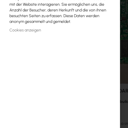
mit der Website interagieren. Sie ermöglichen uns, die
MikroTik-Lizenzen
Anzahl der Besucher, deren Herkunft und die von ihnen
besuchten Seiten zu erfassen. Diese Daten werden
Überwachung, Smart Home IoT
anonym gesammelt und gemeldet.
Outdoor-WiFi-Geräte
Cookies anzeigen
Funkverbindungen
RouterBOARD
Buchsen und Stecker
Überspannungsschutz
Ubiquiti UI Care Garantie
RouterBOAR
WiFi-Mesh
Perfect for bui
WiFi-Repeater
WiFi-Router
The RB711 is a 