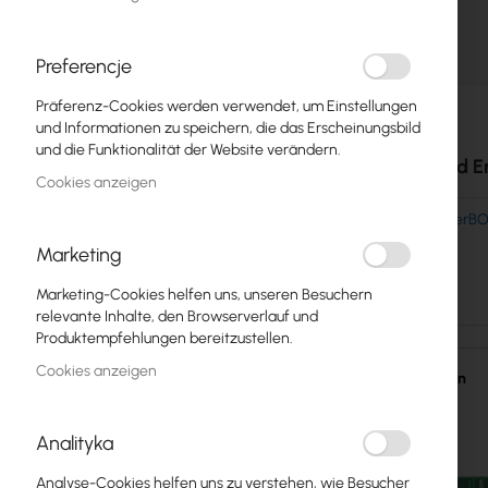
Glasfasern
Switch
Preferencje
Zum
Präferenz-Cookies werden verwendet, um Einstellungen
Zugangspunkte
Anfang
und Informationen zu speichern, die das Erscheinungsbild
der
und die Funktionalität der Website verändern.
Koaxialkabel
Bildgalerie
Zubehör und E
Cookies anzeigen
springen
Power Supply
Mikrotik RouterB
Cabinets
MMCX
Marketing
GPON
Marketing-Cookies helfen uns, unseren Besuchern
relevante Inhalte, den Browserverlauf und
LAN-Kabel
Produktempfehlungen bereitzustellen.
Cookies anzeigen
LAN-Router
Einzelheiten
LTE/5G-Router
Analityka
Medienkonverter
Analyse-Cookies helfen uns zu verstehen, wie Besucher