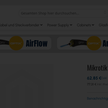
S
Search
Kabel und Steckverbinder
Power Supply
Cabinets
Glasf
Mikroti
62,85 €
77,31 €
Benachrichtig