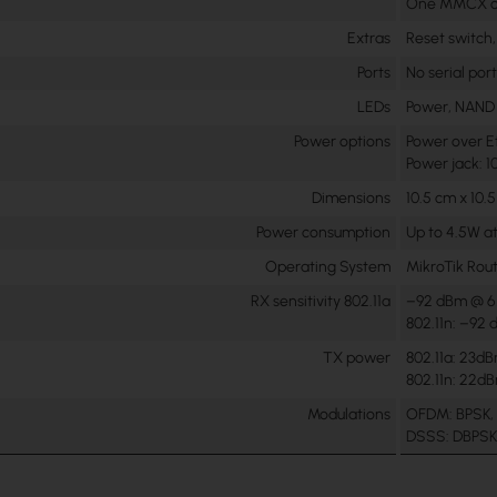
One MMCX c
Extras
Reset switch
Ports
No serial por
LEDs
Power, NAND a
Power options
Power over Et
Power jack: 1
Dimensions
10.5 cm x 10.5
Power consumption
Up to 4.5W at
Operating System
MikroTik Rout
RX sensitivity 802.11a
–92 dBm @ 6
802.11n: –9
TX power
802.11a: 23
802.11n: 22
Modulations
OFDM: BPSK,
DSSS: DBPSK