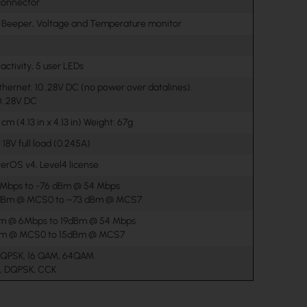
onnector
, Beeper, Voltage and Temperature monitor
t
ctivity, 5 user LEDs
hernet: 10..28V DC (no power over datalines).
0..28V DC
 cm (4.13 in x 4.13 in) Weight: 67g
 18V full load (0.245A)
erOS v4, Level4 license
Mbps to -76 dBm @ 54 Mbps
2 dBm @ MCS0 to –73 dBm @ MCS7
dBm @ 6Mbps to 19dBm @ 54 Mbps
dBm @ MCS0 to 15dBm @ MCS7
 QPSK, 16 QAM, 64QAM
, DQPSK, CCK