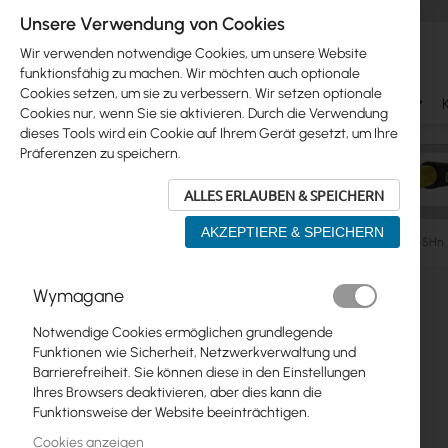
Unsere Verwendung von Cookies
Wir verwenden notwendige Cookies, um unsere Website
funktionsfähig zu machen. Wir möchten auch optionale
Cookies setzen, um sie zu verbessern. Wir setzen optionale
Ubiquiti
Mikrotik
WiFi & SOHO
Antennas
Cookies nur, wenn Sie sie aktivieren. Durch die Verwendung
dieses Tools wird ein Cookie auf Ihrem Gerät gesetzt, um Ihre
Präferenzen zu speichern.
ALLES ERLAUBEN & SPEICHERN
AKZEPTIERE & SPEICHERN
Manufacturers
Mikrotik
Mikrotik RouterBOARD 711A-5Hn
Zum
Wymagane
Skip
Ende
Ubiquiti
to
der
Notwendige Cookies ermöglichen grundlegende
product
Bildgalerie
Mikrotik
Funktionen wie Sicherheit, Netzwerkverwaltung und
list
springen
Barrierefreiheit. Sie können diese in den Einstellungen
WiFi & SOHO
Ihres Browsers deaktivieren, aber dies kann die
Funktionsweise der Website beeinträchtigen.
Antennas
Cookies anzeigen