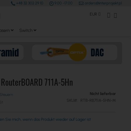
+48 32 302 29 10
9.00 -17.00
orders@interprojekt.pl
earch
Währung
Mein Konto
Mein W
EUR
asern
Switch
k RouterBOARD 711A-5Hn
Nicht lieferbar
SKU
RTB-RB711A-5HN-M
en Sie mich, wenn das Produkt wieder auf Lager ist