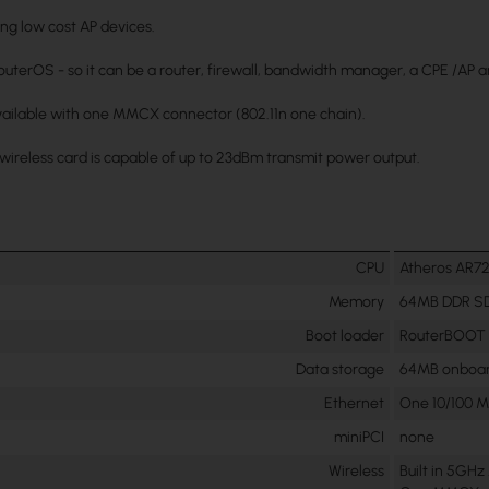
ing low cost AP devices.
outerOS - so it can be a router, firewall, bandwidth manager, a CPE /AP a
available with one MMCX connector (802.11n one chain).
wireless card is capable of up to 23dBm transmit power output.
CPU
Atheros AR7
Memory
64MB DDR S
Boot loader
RouterBOOT
Data storage
64MB onboar
Ethernet
One 10/100 M
miniPCI
none
Wireless
Built in 5GHz