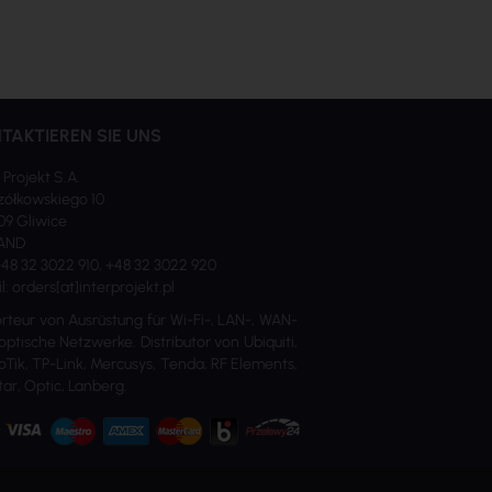
TAKTIEREN SIE UNS
 Projekt S.A.
ółkowskiego 10
09 Gliwice
AND
 +48 32 3022 910, +48 32 3022 920
l: orders[at]interprojekt.pl
rteur von Ausrüstung für Wi-Fi-, LAN-, WAN-
optische Netzwerke. Distributor von Ubiquiti,
oTik, TP-Link, Mercusys, Tenda, RF Elements,
ar, Optic, Lanberg.