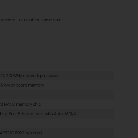
nd more - or all at the same time.
240 400MHz network processor
DRAM onboard memory
d NAND memory chip
bit/s Fast Ethernet port with Auto-MDI/X
 AR9280 802.11a/n card,