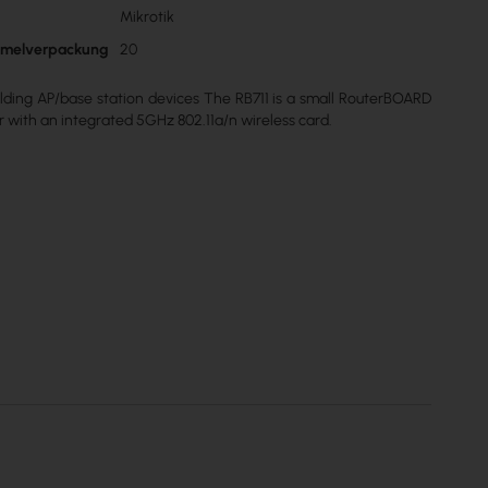
Mikrotik
n
mmelverpackung
20
uilding AP/base station devices The RB711 is a small RouterBOARD
r with an integrated 5GHz 802.11a/n wireless card.