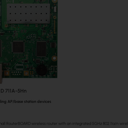
D 711A-5Hn
lding AP/base station devices
small RouterBOARD wireless router with an integrated 5GHz 802.11a/n wirel