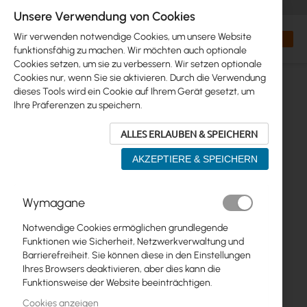
+48 32 302 29 10
orders@interprojekt.pl
Unsere Verwendung von Cookies
Währung
Search
Mein W
Wir verwenden notwendige Cookies, um unsere Website
funktionsfähig zu machen. Wir möchten auch optionale
Cookies setzen, um sie zu verbessern. Wir setzen optionale
Cookies nur, wenn Sie sie aktivieren. Durch die Verwendung
dieses Tools wird ein Cookie auf Ihrem Gerät gesetzt, um
Ihre Präferenzen zu speichern.
ALLES ERLAUBEN & SPEICHERN
AKZEPTIERE & SPEICHERN
Zum
Wymagane
Ende
der
Notwendige Cookies ermöglichen grundlegende
Bildgalerie
Funktionen wie Sicherheit, Netzwerkverwaltung und
springen
Barrierefreiheit. Sie können diese in den Einstellungen
Ihres Browsers deaktivieren, aber dies kann die
Funktionsweise der Website beeinträchtigen.
Cookies anzeigen