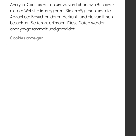
Analyse-Cookies helfen uns zu verstehen, wie Besucher
mit der Website interagieren. Sie ermöglichen uns, die
Anzahl der Besucher, deren Herkunft und die von ihnen
besuchten Seiten zu erfassen. Diese Daten werden
anonym gesammelt und gemeldet.
Cookies anzeigen
RB2011UAS-2HnD
ist ein forgeschrittener Router der Firma
Mikrotik. Das Gerät wurde auf dem
Atheros 600MHz 74K
MIPS
Prozessor,
128MB Arbeitsspeciher
,
fünf Gigabit
Ethernet Ports
,
fünf Fast Ethernet
und einem
microUSB Port
basiert.