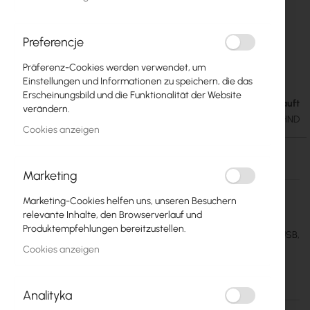
Preferencje
Präferenz-Cookies werden verwendet, um
Mikrotik RB2011UiAS-2HnD
Zum
Einstellungen und Informationen zu speichern, die das
Anfang
Erscheinungsbild und die Funktionalität der Website
der
Ausverkauft
67,50 €
verändern.
Bildgalerie
83,03 €
SKU
RTB-RB2011UAS-2HND
springen
Cookies anzeigen
Ausverkauft
Marketing
Mehr
Mikrotik
Informationen
Marketing-Cookies helfen uns, unseren Besuchern
20
relevante Inhalte, den Browserverlauf und
Produktempfehlungen bereitzustellen.
2.4Ghz 1000mW AP, 5xEthernet, 5xGigabit Ethernet, SFP cage, USB,
600MHz CPU, 128MB RAM
Cookies anzeigen
Einzelheiten
Mehr Informationen
Analityka