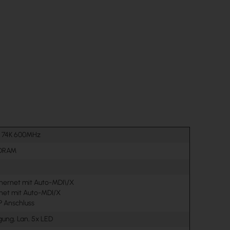
S 74K 600MHz
DRAM
thernet mit Auto-MDI\/X
rnet mit Auto-MDI/X
P Anschluss
ung, Lan, 5x LED