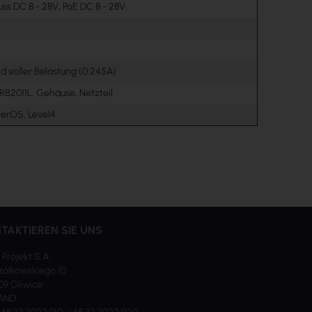
ss DC 8 - 28V, PoE DC 8 - 28V
d voller Belastung (0.245A)
RB2011L, Gehäuse, Netzteil
terOS, Level4
TAKTIEREN SIE UNS
 Projekt S.A.
ółkowskiego 10
09 Gliwice
AND