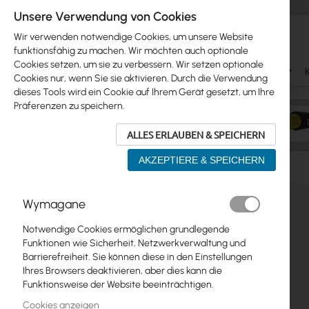
Unsere Verwendung von Cookies
Wir verwenden notwendige Cookies, um unsere Website
funktionsfähig zu machen. Wir möchten auch optionale
Cookies setzen, um sie zu verbessern. Wir setzen optionale
Ubiquiti
Mikrotik
WiFi & SOHO
Antennas
Cookies nur, wenn Sie sie aktivieren. Durch die Verwendung
dieses Tools wird ein Cookie auf Ihrem Gerät gesetzt, um Ihre
Präferenzen zu speichern.
ALLES ERLAUBEN & SPEICHERN
AKZEPTIERE & SPEICHERN
Manufacturers
Mikrotik
Mikrotik RB2011iLS
Zum
Wymagane
Skip
Ende
Ubiquiti
to
der
Notwendige Cookies ermöglichen grundlegende
product
Bildgalerie
Mikrotik
Funktionen wie Sicherheit, Netzwerkverwaltung und
list
springen
Barrierefreiheit. Sie können diese in den Einstellungen
WiFi & SOHO
Ihres Browsers deaktivieren, aber dies kann die
Funktionsweise der Website beeinträchtigen.
Antennas
Cookies anzeigen