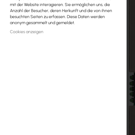
mit der Website interagieren. Sie ermöglichen uns, die
MikroTik-Lizenzen
Anzahl der Besucher, deren Herkunft und die von ihnen
besuchten Seiten zu erfassen. Diese Daten werden
Überwachung, Smart Home IoT
anonym gesammelt und gemeldet.
Outdoor-WiFi-Geräte
Cookies anzeigen
Funkverbindungen
RouterBOARD
Buchsen und Stecker
Überspannungsschutz
Ubiquiti UI Care Garantie
WiFi-Mesh
WiFi-Repeater
WiFi-Router