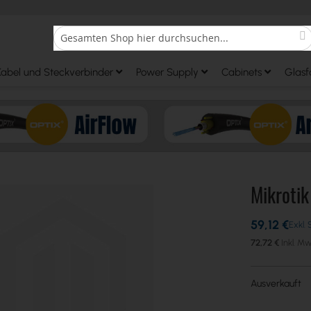
S
Search
Kabel und Steckverbinder
Power Supply
Cabinets
Glasf
Mikroti
59,12 €
72,72 €
Ausverkauft