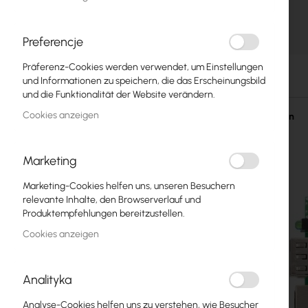
Glasfasern
Switch
Preferencje
Zum
Präferenz-Cookies werden verwendet, um Einstellungen
Zugangspunkte
Anfang
und Informationen zu speichern, die das Erscheinungsbild
der
und die Funktionalität der Website verändern.
Koaxialkabel
Bildgalerie
Cookies anzeigen
springen
Einzelheiten
Power Supply
Cabinets
Marketing
GPON
Marketing-Cookies helfen uns, unseren Besuchern
relevante Inhalte, den Browserverlauf und
LAN-Kabel
Produktempfehlungen bereitzustellen.
Cookies anzeigen
LAN-Router
LTE/5G-Router
Analityka
Medienkonverter
Analyse-Cookies helfen uns zu verstehen, wie Besucher