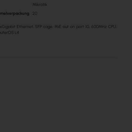
Mikrotik
n
mmelverpackung
20
xGigabit Ethernet, SFP cage, PoE out on port 10, 600MHz CPU,
uterOS L4