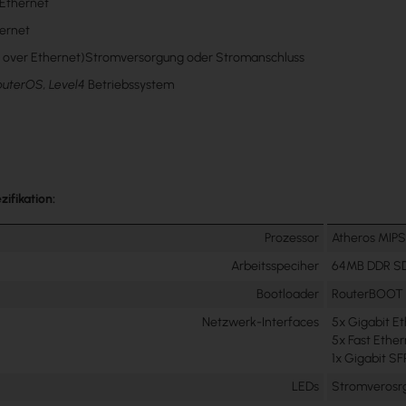
 Ethernet
hernet
 over Ethernet)Stromversorgung oder Stromanschluss
outerOS, Level4
Betriebssystem
ifikation:
Prozessor
Atheros MIP
Arbeitsspeciher
64MB DDR S
Bootloader
RouterBOOT
Netzwerk-Interfaces
5x Gigabit E
5x Fast Ethe
1x Gigabit SF
LEDs
Stromverosrg