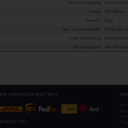
Stromverosrugung
Stromanschlu
Größe
214 x 86mm
Gewicht
146g
Max. Stromverbrauch
6W bei 18V un
in der Verpackung
RouterBoard 
Betriebssystem
MikroTik Rou
WIR VERSENDEN WELTWEIT
KON
Inter
Wycz
44-1
NEWSLETTER
POL