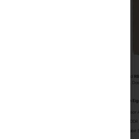
RouterBoard
RB
The Home). Das 
Wichtigsten Eig
Prozessor
64MB DDR
1x Gigabit