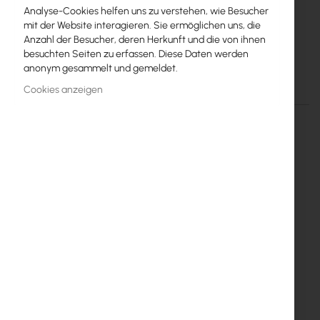
Mikrotik
Analyse-Cookies helfen uns zu verstehen, wie Besucher
20
mit der Website interagieren. Sie ermöglichen uns, die
Anzahl der Besucher, deren Herkunft und die von ihnen
SXT 4G kit (RBSXTR&R11e-4G)
besuchten Seiten zu erfassen. Diese Daten werden
anonym gesammelt und gemeldet.
Einzelheiten
Mehr Informationen
Cookies anzeigen
RouterBoard SXT 4G kit(
RBSXTR&R11e-4G )