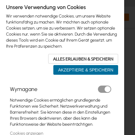
+48 32 302 29 10
orders@interprojekt.pl
Unsere Verwendung von Cookies
Währung
Search
Mein W
Wir verwenden notwendige Cookies, um unsere Website
funktionsfähig zu machen. Wir möchten auch optionale
Cookies setzen, um sie zu verbessern. Wir setzen optionale
Cookies nur, wenn Sie sie aktivieren. Durch die Verwendung
dieses Tools wird ein Cookie auf Ihrem Gerät gesetzt, um
Ihre Präferenzen zu speichern.
ALLES ERLAUBEN & SPEICHERN
AKZEPTIERE & SPEICHERN
Zum
Wymagane
Ende
der
Notwendige Cookies ermöglichen grundlegende
Bildgalerie
Funktionen wie Sicherheit, Netzwerkverwaltung und
springen
Barrierefreiheit. Sie können diese in den Einstellungen
Ihres Browsers deaktivieren, aber dies kann die
Funktionsweise der Website beeinträchtigen.
Cookies anzeigen