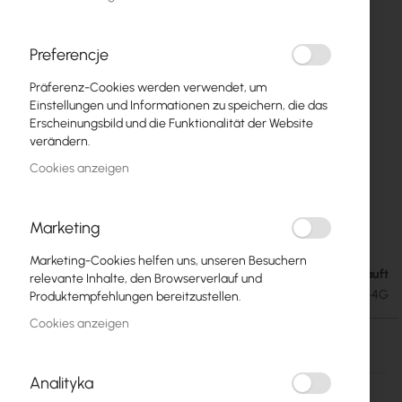
Preferencje
Präferenz-Cookies werden verwendet, um
Einstellungen und Informationen zu speichern, die das
Erscheinungsbild und die Funktionalität der Website
verändern.
Cookies anzeigen
Marketing
Mikrotik SXT 4G kit (RBSXTR&R11e-4G)
Zum
Anfang
Marketing-Cookies helfen uns, unseren Besuchern
der
Ausverkauft
93,63 €
relevante Inhalte, den Browserverlauf und
Bildgalerie
115,16 €
SKU
RTB-RBSXTR_R11E-4G
Produktempfehlungen bereitzustellen.
springen
Cookies anzeigen
Ausverkauft
Analityka
Mehr
RBSXTR_R11e-4G
Informationen