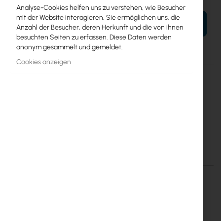
Analyse-Cookies helfen uns zu verstehen, wie Besucher
mit der Website interagieren. Sie ermöglichen uns, die
IN DEN WARENKORB
Anzahl der Besucher, deren Herkunft und die von ihnen
besuchten Seiten zu erfassen. Diese Daten werden
anonym gesammelt und gemeldet.
Cookies anzeigen
Mehr
RBGPOE-CON-HP
Informationen
4752224003584
Mikrotik
20
48 to 24V Gigabit PoE Converter (RBGPOE-CON-HP)
Einzelheiten
Mehr Informationen
RTB-RBGPOE-CON-HP