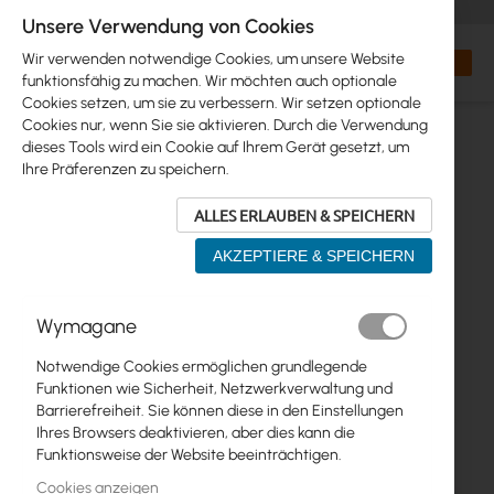
+48 32 302 29 10
orders@interprojekt.pl
Unsere Verwendung von Cookies
Währung
Search
Mein W
Wir verwenden notwendige Cookies, um unsere Website
funktionsfähig zu machen. Wir möchten auch optionale
Cookies setzen, um sie zu verbessern. Wir setzen optionale
Cookies nur, wenn Sie sie aktivieren. Durch die Verwendung
dieses Tools wird ein Cookie auf Ihrem Gerät gesetzt, um
Ihre Präferenzen zu speichern.
ALLES ERLAUBEN & SPEICHERN
AKZEPTIERE & SPEICHERN
Zum
Wymagane
Ende
der
Notwendige Cookies ermöglichen grundlegende
Bildgalerie
Funktionen wie Sicherheit, Netzwerkverwaltung und
springen
Barrierefreiheit. Sie können diese in den Einstellungen
Ihres Browsers deaktivieren, aber dies kann die
Funktionsweise der Website beeinträchtigen.
Cookies anzeigen