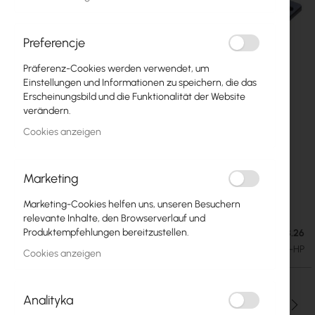
Preferencje
Präferenz-Cookies werden verwendet, um
Einstellungen und Informationen zu speichern, die das
Erscheinungsbild und die Funktionalität der Website
verändern.
Cookies anzeigen
Marketing
Mikrotik 48 to 24V Gigabit PoE Converter
Zum
Anfang
(RBGPOE-CON-HP)
Marketing-Cookies helfen uns, unseren Besuchern
der
relevante Inhalte, den Browserverlauf und
Bildgalerie
Produktempfehlungen bereitzustellen.
Ausverkauft. Lieferdatum: 25.08.26
20,44 €
springen
25,14 €
SKU
RTB-RBGPOE-CON-HP
Cookies anzeigen
Analityka
Menge