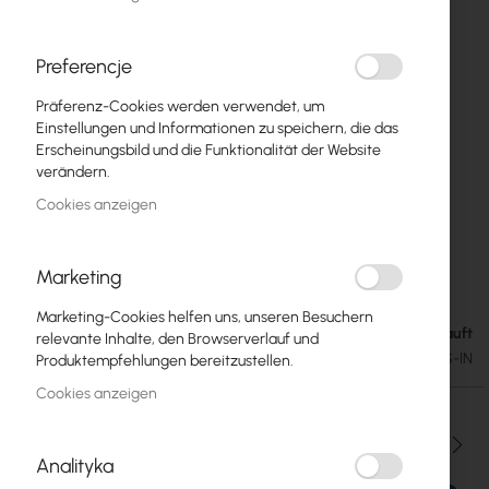
Preferencje
Präferenz-Cookies werden verwendet, um
Einstellungen und Informationen zu speichern, die das
Erscheinungsbild und die Funktionalität der Website
verändern.
Cookies anzeigen
Marketing
Mikrotik RB2011UiAS-IN
Zum
Anfang
Marketing-Cookies helfen uns, unseren Besuchern
der
Ausverkauft
76,52 €
relevante Inhalte, den Browserverlauf und
Bildgalerie
94,12 €
SKU
RTB-RB2011UAS-IN
Produktempfehlungen bereitzustellen.
springen
Cookies anzeigen
Menge
Analityka