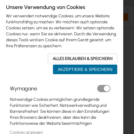
+48 32 302 29 10
orders@interprojekt.pl
Unsere Verwendung von Cookies
Währung
Search
Mein W
Wir verwenden notwendige Cookies, um unsere Website
funktionsfähig zu machen. Wir möchten auch optionale
Cookies setzen, um sie zu verbessern. Wir setzen optionale
Cookies nur, wenn Sie sie aktivieren. Durch die Verwendung
dieses Tools wird ein Cookie auf Ihrem Gerät gesetzt, um
Ihre Präferenzen zu speichern.
ALLES ERLAUBEN & SPEICHERN
AKZEPTIERE & SPEICHERN
Zum
Wymagane
Ende
der
Notwendige Cookies ermöglichen grundlegende
Bildgalerie
Funktionen wie Sicherheit, Netzwerkverwaltung und
springen
Barrierefreiheit. Sie können diese in den Einstellungen
Ihres Browsers deaktivieren, aber dies kann die
Funktionsweise der Website beeinträchtigen.
Cookies anzeigen