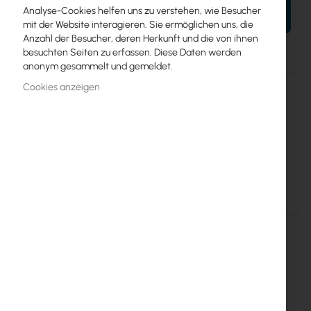
Analyse-Cookies helfen uns zu verstehen, wie Besucher
IN DEN WARENKORB
mit der Website interagieren. Sie ermöglichen uns, die
Anzahl der Besucher, deren Herkunft und die von ihnen
besuchten Seiten zu erfassen. Diese Daten werden
anonym gesammelt und gemeldet.
Mehr
RB2011UiAS-IN
Cookies anzeigen
Informationen
4752224000330
Mikrotik
20
RB2011UiAS-IN
Einzelheiten
Mehr Informationen