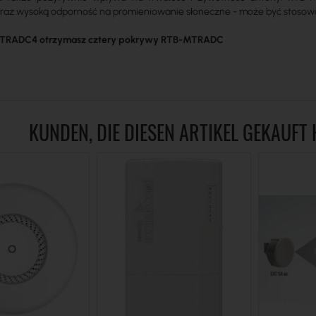
 oraz wysoką odporność na promieniowanie słoneczne - może być stosow
MTRADC4 otrzymasz cztery pokrywy RTB-MTRADC
KUNDEN, DIE DIESEN ARTIKEL GEKAUFT