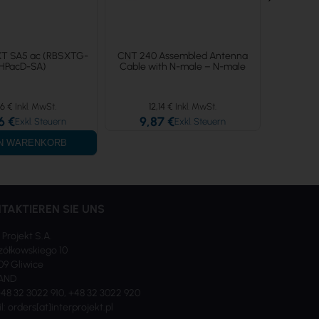
XT SA5 ac (RBSXTG-
CNT 240 Assembled Antenna
Mik
HPacD-SA)
Cable with N-male – N-male
(RB
6 €
12,14 €
97
6 €
9,87 €
79,
EN WARENKORB
IN 
TAKTIEREN SIE UNS
 Projekt S.A.
ółkowskiego 10
09 Gliwice
AND
 +48 32 3022 910, +48 32 3022 920
l: orders[at]interprojekt.pl