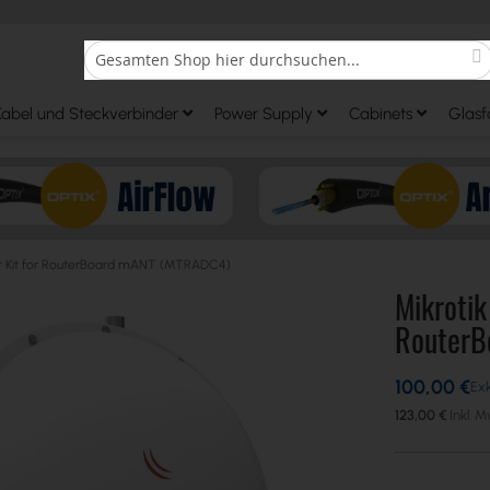
S
Search
Kabel und Steckverbinder
Power Supply
Cabinets
Glasf
r Kit for RouterBoard mANT (MTRADC4)
Mikrotik
RouterB
100,00 €
123,00 €