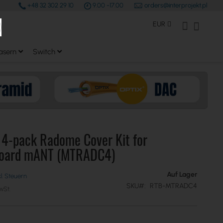
+48 32 302 29 10
9.00 -17.00
orders@interprojekt.pl
earch
Währung
Mein Konto
Mein W
EUR
asern
Switch
 4-pack Radome Cover Kit for
oard mANT (MTRADC4)
Auf Lager
SKU
RTB-MTRADC4