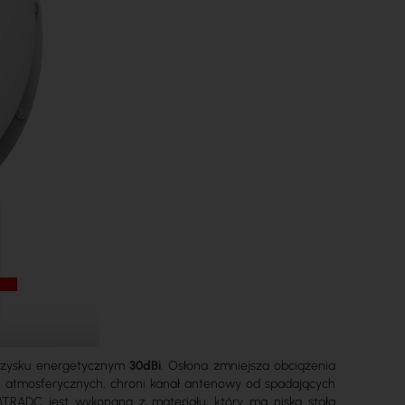
zysku energetycznym
30dBi
. Osłona zmniejsza obciążenia
 atmosferycznych, chroni kanał antenowy od spadających
TRADC jest wykonana z materiału, który ma niską stałą