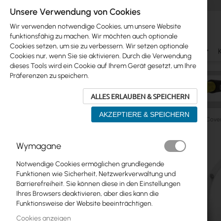
Unsere Verwendung von Cookies
Wir verwenden notwendige Cookies, um unsere Website
funktionsfähig zu machen. Wir möchten auch optionale
Cookies setzen, um sie zu verbessern. Wir setzen optionale
Ubiquiti
Mikrotik
WiFi & SOHO
Antennas
Cookies nur, wenn Sie sie aktivieren. Durch die Verwendung
dieses Tools wird ein Cookie auf Ihrem Gerät gesetzt, um Ihre
Präferenzen zu speichern.
ALLES ERLAUBEN & SPEICHERN
AKZEPTIERE & SPEICHERN
Mikrotik
Antenne, mANT
Mikrotik 4-pack Radome Cove
Zum
Wymagane
Skip
Ende
Ubiquiti
to
der
Notwendige Cookies ermöglichen grundlegende
product
Bildgalerie
Mikrotik
Funktionen wie Sicherheit, Netzwerkverwaltung und
list
springen
Barrierefreiheit. Sie können diese in den Einstellungen
WiFi & SOHO
Ihres Browsers deaktivieren, aber dies kann die
Funktionsweise der Website beeinträchtigen.
Antennas
Cookies anzeigen