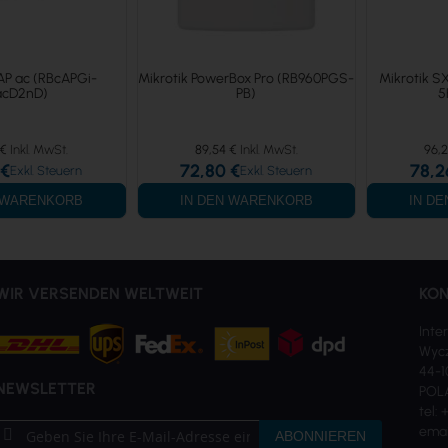
cAP ac (RBcAPGi-
Mikrotik PowerBox Pro (RB960PGS-
Mikrotik S
acD2nD)
PB)
5
 €
89,54 €
96,2
 €
72,80 €
78,2
N WARENKORB
IN DEN WARENKORB
IN D
WIR VERSENDEN WELTWEIT
KON
Inter
Wycz
44-1
NEWSLETTER
POL
tel:
Melden
emai
ABONNIEREN