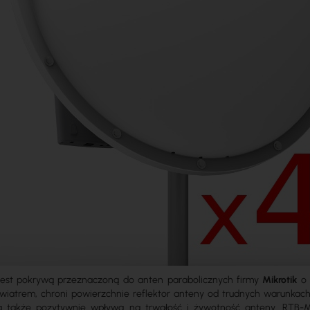
est pokrywą przeznaczoną do anten parabolicznych firmy
Mikrotik
o 
atrem, chroni powierzchnie reflektor anteny od trudnych warunkach
a także pozytywnie wpływa na trwałość i żywotność anteny. RTB-M