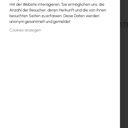
mit der Website interagieren. Sie ermöglichen uns, die
MikroTik-Lizenzen
Anzahl der Besucher, deren Herkunft und die von ihnen
besuchten Seiten zu erfassen. Diese Daten werden
Überwachung, Smart Home IoT
anonym gesammelt und gemeldet.
RTB-MT
Outdoor-WiFi-Geräte
Cookies anzeigen
Funkverbindungen
RouterBOARD
Buchsen und Stecker
Überspannungsschutz
Ubiquiti UI Care Garantie
WiFi-Mesh
WiFi-Repeater
WiFi-Router