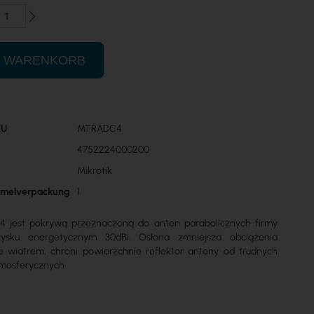
N WARENKORB
KU
MTRADC4
n
4752224000200
Mikrotik
mmelverpackung
1
jest pokrywą przeznaczoną do anten parabolicznych firmy
zysku energetycznym 30dBi. Osłona zmniejsza obciążenia
wiatrem, chroni powierzchnie reflektor anteny od trudnych
mosferycznych