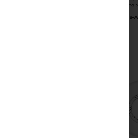
dielektryczną,
Kupując RTB-
Skip
carousel