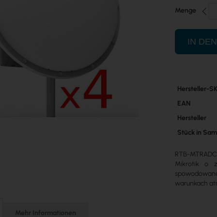
Menge
IN DE
Mehr
Hersteller-S
Informatione
EAN
Hersteller
Stück in Sa
RTB-MTRADC4 
Mikrotik o 
spowodowane 
warunkach at
Mehr Informationen