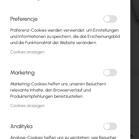
Glasfasern
Switch
Preferencje
Präferenz-Cookies werden verwendet, um Einstellungen
Zugangspunkte
und Informationen zu speichern, die das Erscheinungsbild
und die Funktionalität der Website verändern.
Koaxialkabel
Cookies anzeigen
Power Supply
Cabinets
Marketing
Zum
GPON
Marketing-Cookies helfen uns, unseren Besuchern
Anfang
relevante Inhalte, den Browserverlauf und
der
LAN-Kabel
Produktempfehlungen bereitzustellen.
Bildgalerie
springen
Cookies anzeigen
LAN-Router
LTE/5G-Router
Analityka
Medienkonverter
Einzelheiten
Analyse-Cookies helfen uns zu verstehen, wie Besucher