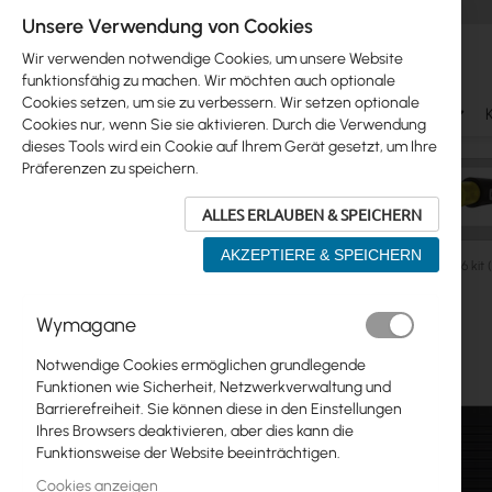
Unsere Verwendung von Cookies
Wir verwenden notwendige Cookies, um unsere Website
funktionsfähig zu machen. Wir möchten auch optionale
Cookies setzen, um sie zu verbessern. Wir setzen optionale
Ubiquiti
Mikrotik
WiFi & SOHO
Antennas
Cookies nur, wenn Sie sie aktivieren. Durch die Verwendung
dieses Tools wird ein Cookie auf Ihrem Gerät gesetzt, um Ihre
Präferenzen zu speichern.
ALLES ERLAUBEN & SPEICHERN
AKZEPTIERE & SPEICHERN
Mikrotik
IoT/LoRA Produkte
MikroTik LtAP LR8G LTE6 k
Zum
Wymagane
Skip
Ende
Ubiquiti
to
der
Notwendige Cookies ermöglichen grundlegende
product
Bildgalerie
Mikrotik
Funktionen wie Sicherheit, Netzwerkverwaltung und
list
springen
Barrierefreiheit. Sie können diese in den Einstellungen
WiFi & SOHO
Ihres Browsers deaktivieren, aber dies kann die
Funktionsweise der Website beeinträchtigen.
Antennas
Cookies anzeigen