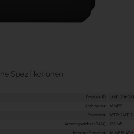
he Spezifikationen
Produkt-ID
LtAP-2HnD&
Architektur
MMIPS
Prozessor
MT7621AT, 2 
Arbeitsspeicher (RAM)
128 MB
Interner Speicher
16 MB FLASH