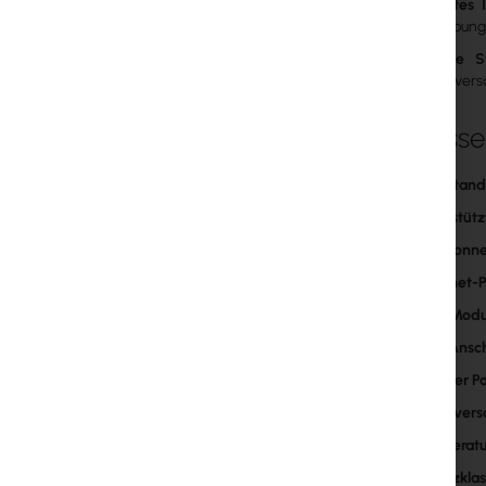
Robustes 
Umgebung
Flexible 
Stromverso
Schlüss
LTE-Stand
Unterstütz
WiFi-Konne
Ethernet-P
GPS-Modu
USB-Ansch
Serieller Po
Stromvers
Temperatu
Schutzklas