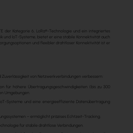
 LTE der Kategorie 6, LoRa®-Technologie und ein integriertes
 und IoT-Systeme, bietet er eine stabile Konnektivität auch
gungsoptionen und flexibler drahtloser Konnektivität ist er
 und Zuverlässigkeit von Netzwerkverbindungen verbessern:
on für höhere Übertragungsgeschwindigkeiten (bis zu 300
llen Umgebungen.
 IoT-Systeme und eine energieeffiziente Datenübertragung
ungssystemen – ermöglicht präzises Echtzeit-Tracking.
hnologie für stabile drahtlose Verbindungen.