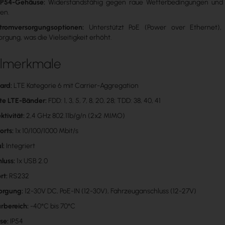
IP54-Gehäuse:
Widerstandsfähig gegen raue Wetterbedingungen und som
en.
Stromversorgungsoptionen:
Unterstützt PoE (Power over Ethernet),
rgung, was die Vielseitigkeit erhöht.
elmerkmale
ard:
LTE Kategorie 6 mit Carrier-Aggregation
te LTE-Bänder:
FDD: 1, 3, 5, 7, 8, 20, 28; TDD: 38, 40, 41
ktivität:
2,4 GHz 802.11b/g/n (2x2 MIMO)
orts:
1x 10/100/1000 Mbit/s
l:
Integriert
luss:
1x USB 2.0
rt:
RS232
orgung:
12-30V DC, PoE-IN (12-30V), Fahrzeuganschluss (12-27V)
rbereich:
-40°C bis 70°C
se:
IP54