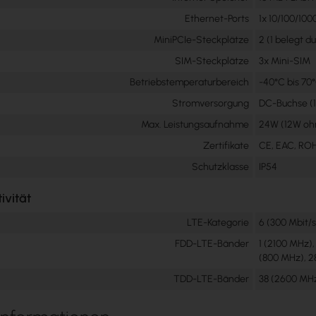
Ethernet-Ports
1x 10/100/100
MiniPCIe-Steckplätze
2 (1 belegt 
SIM-Steckplätze
3x Mini-SIM
Betriebstemperaturbereich
-40°C bis 70
Stromversorgung
DC-Buchse (1
Max. Leistungsaufnahme
24W (12W ohn
Zertifikate
CE, EAC, RO
Schutzklasse
IP54
ivität
LTE-Kategorie
6 (300 Mbit/
FDD-LTE-Bänder
1 (2100 MHz),
(800 MHz), 2
TDD-LTE-Bänder
38 (2600 MHz