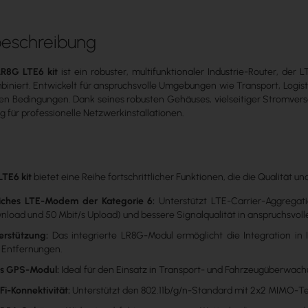
beschreibung
LR8G LTE6 kit
ist ein robuster, multifunktionaler Industrie-Router, der
niert. Entwickelt für anspruchsvolle Umgebungen wie Transport, Logistik
en Bedingungen. Dank seines robusten Gehäuses, vielseitiger Stromversor
g für professionelle Netzwerkinstallationen.
LTE6 kit
bietet eine Reihe fortschrittlicher Funktionen, die die Qualität
tliches LTE-Modem der Kategorie 6:
Unterstützt LTE-Carrier-Aggregati
nload und 50 Mbit/s Upload) und bessere Signalqualität in anspruchsvo
erstützung:
Das integrierte LR8G-Modul ermöglicht die Integration in
 Entfernungen.
es GPS-Modul:
Ideal für den Einsatz in Transport- und Fahrzeugüberwach
Fi-Konnektivität:
Unterstützt den 802.11b/g/n-Standard mit 2x2 MIMO-Tec