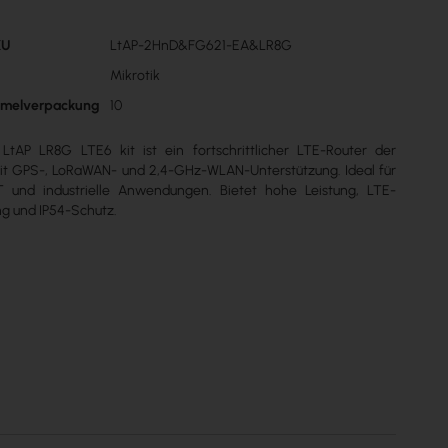
KU
LtAP-2HnD&FG621-EA&LR8G
n
Mikrotik
mmelverpackung
10
LtAP LR8G LTE6 kit ist ein fortschrittlicher LTE-Router der
it GPS-, LoRaWAN- und 2,4-GHz-WLAN-Unterstützung. Ideal für
oT und industrielle Anwendungen. Bietet hohe Leistung, LTE-
g und IP54-Schutz.