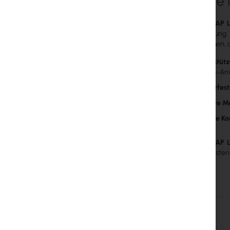
Weitere 
MikroTik LtAP 
hohe Leistung 
Unternehmen, d
Unterstütz
Things-An
Wetterfesti
Erhöhte Mo
Flexible Ko
MikroTik LtAP 
einem robusten 