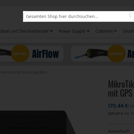
S
Search
Kabel und Steckverbinder
Power Supply
Cabinets
Glasf
it (LtAP-2HnD&FG621-EA&LR8G)
MikroTik
mit GPS
170,44 €
209,64 €
Ausverkauft