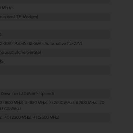
0 Mbit/s
durch das LTE-Modem)
°C
2-30V), PoE-IN (12-30V), Automotive (12-27V)
e zusätzliche Geräte)
HS
s Download, 50 Mbit/s Upload)
 3 (1800 MHz), 5 (850 MHz), 7 (2600 MHz), 8 (900 MHz), 20
8 (700 MHz)
), 40 (2300 MHz), 41 (2500 MHz)