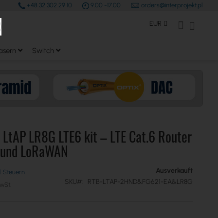
+48 32 302 29 10
9.00 -17.00
orders@interprojekt.pl
earch
Währung
Mein Konto
Mein W
EUR
asern
Switch
 LtAP LR8G LTE6 kit – LTE Cat.6 Router
 und LoRaWAN
Ausverkauft
SKU
RTB-LTAP-2HND&FG621-EA&LR8G