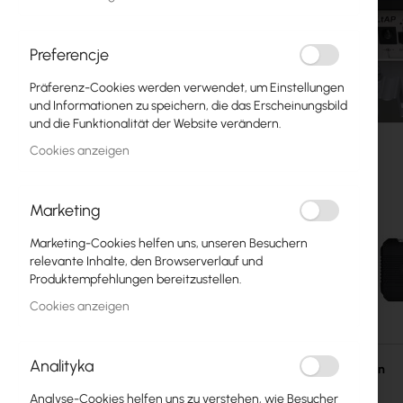
Glasfasern
Switch
Preferencje
Präferenz-Cookies werden verwendet, um Einstellungen
Zugangspunkte
und Informationen zu speichern, die das Erscheinungsbild
und die Funktionalität der Website verändern.
Koaxialkabel
Cookies anzeigen
Power Supply
Cabinets
Marketing
GPON
Marketing-Cookies helfen uns, unseren Besuchern
relevante Inhalte, den Browserverlauf und
LAN-Kabel
Produktempfehlungen bereitzustellen.
Cookies anzeigen
LAN-Router
Zum
LTE/5G-Router
Anfang
Analityka
der
Einzelheiten
Bildgalerie
Medienkonverter
Analyse-Cookies helfen uns zu verstehen, wie Besucher
springen