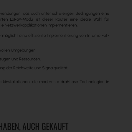
 Anwendungen, das auch unter schwierigen Bedingungen eine
erten LoRa®-Modul ist dieser Router eine ideale Wahl für
lle Netzwerkapplikationen implementieren.
rmöglicht eine effiziente Implementierung von Internet-of-
hsvollen Umgebungen.
zeugen und Ressourcen.
ng der Reichweite und Signalqualität.
erkinstallationen, die modernste drahtlose Technologien in
 HABEN, AUCH GEKAUFT