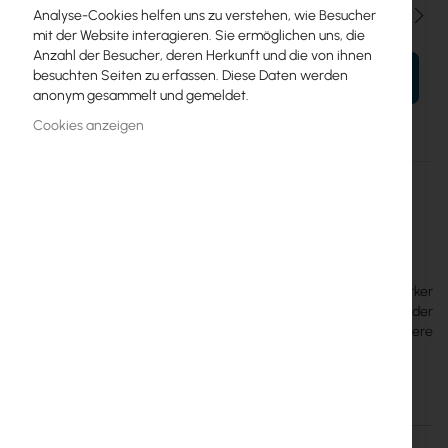
Menge
Analyse-Cookies helfen uns zu verstehen, wie Besucher
mit der Website interagieren. Sie ermöglichen uns, die
Anzahl der Besucher, deren Herkunft und die von ihnen
besuchten Seiten zu erfassen. Diese Daten werden
IN DEN WARENKORB
anonym gesammelt und gemeldet.
Cookies anzeigen
Mehr
L23UGSR-5HaxD2HaxD-NM
Informationen
4752224009234
Mikrotik
10
L23UGSR-5HaxD2HaxD-NM - NetMetal ax – Ein leistungsstarker
Outdoor-Access-Point mit großer Reichweite, der in jeder
Umgebung funktioniert. Die Schutzart IP66 ist auf besondere
Haltbarkeit ausgelegt
Einzelheiten
Mehr Informationen