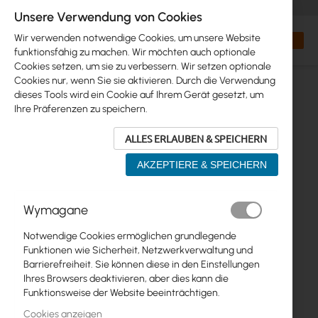
+48 32 302 29 10
orders@interprojekt.pl
Unsere Verwendung von Cookies
Währung
Search
Mein W
Wir verwenden notwendige Cookies, um unsere Website
funktionsfähig zu machen. Wir möchten auch optionale
Cookies setzen, um sie zu verbessern. Wir setzen optionale
Cookies nur, wenn Sie sie aktivieren. Durch die Verwendung
dieses Tools wird ein Cookie auf Ihrem Gerät gesetzt, um
Ihre Präferenzen zu speichern.
ALLES ERLAUBEN & SPEICHERN
AKZEPTIERE & SPEICHERN
Zum
Wymagane
Ende
der
Notwendige Cookies ermöglichen grundlegende
Bildgalerie
Funktionen wie Sicherheit, Netzwerkverwaltung und
springen
Barrierefreiheit. Sie können diese in den Einstellungen
Ihres Browsers deaktivieren, aber dies kann die
Funktionsweise der Website beeinträchtigen.
Cookies anzeigen