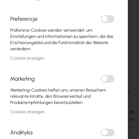
Preferencje
Präferenz-Cookies werden verwendet, um
Einstellungen und Informationen zu speichern, die das
Erscheinungsbild und die Funktionalität der Website
verändern.
Cookies anzeigen
Marketing
Mikrotik NetMetal ax (L23UGSR-5HaxD2HaxD-
Zum
Marketing-Cookies helfen uns, unseren Besuchern
Anfang
NM)
relevante Inhalte, den Browserverlauf und
der
Produktempfehlungen bereitzustellen.
Bildgalerie
Cookies anzeigen
Ausverkauft. Lieferdatum: 18.08.26
112,18 €
springen
137,98 €
SKU
RTB-L23UGSR-5HAXD2HAXD-NM
Analityka