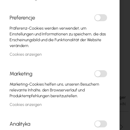
Preferencje
Präferenz-Cookies werden verwendet, um
Einstellungen und Informationen zu speichern, die das
Erscheinungsbild und die Funktionalität der Website
verändern.
Cookies anzeigen
Marketing
Mikrotik CSS610-8P-2S+IN
Zum
Marketing-Cookies helfen uns, unseren Besuchern
Anfang
relevante Inhalte, den Browserverlauf und
der
Produktempfehlungen bereitzustellen.
Auf Lager
146,88 €
Bildgalerie
180,66 €
SKU
RTB-CSS610-8P-2S+IN
Cookies anzeigen
springen
Analityka
Menge