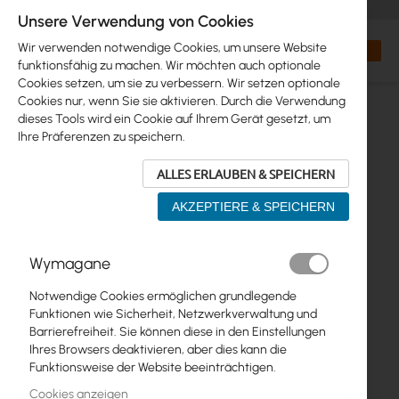
+48 32 302 29 10
orders@interprojekt.pl
Unsere Verwendung von Cookies
Währung
Search
Mein W
Wir verwenden notwendige Cookies, um unsere Website
funktionsfähig zu machen. Wir möchten auch optionale
Cookies setzen, um sie zu verbessern. Wir setzen optionale
Cookies nur, wenn Sie sie aktivieren. Durch die Verwendung
dieses Tools wird ein Cookie auf Ihrem Gerät gesetzt, um
Ihre Präferenzen zu speichern.
ALLES ERLAUBEN & SPEICHERN
AKZEPTIERE & SPEICHERN
Zum
Wymagane
Ende
der
Notwendige Cookies ermöglichen grundlegende
Bildgalerie
Funktionen wie Sicherheit, Netzwerkverwaltung und
springen
Barrierefreiheit. Sie können diese in den Einstellungen
Ihres Browsers deaktivieren, aber dies kann die
Funktionsweise der Website beeinträchtigen.
Cookies anzeigen