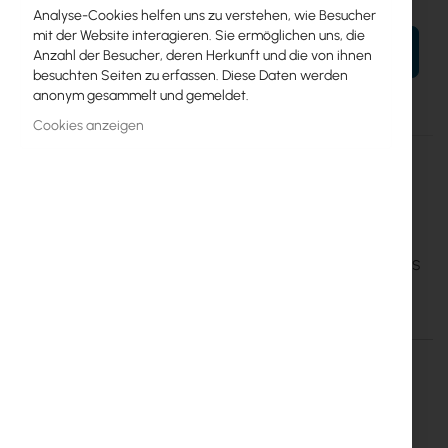
Analyse-Cookies helfen uns zu verstehen, wie Besucher
mit der Website interagieren. Sie ermöglichen uns, die
IN DEN WARENKORB
Anzahl der Besucher, deren Herkunft und die von ihnen
besuchten Seiten zu erfassen. Diese Daten werden
anonym gesammelt und gemeldet.
Cookies anzeigen
Mehr
CSS610-8P-2S+IN
Informationen
4752224007216
Mikrotik
5
Cloud Smart Switch, 8x 1G Eth PoE ports and 2x SFP+ ports, SwOS
Einzelheiten
Mehr Informationen
CSS610-8P-2S+IN