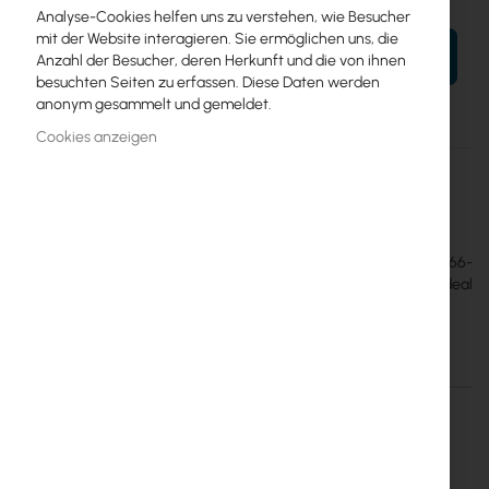
Analyse-Cookies helfen uns zu verstehen, wie Besucher
mit der Website interagieren. Sie ermöglichen uns, die
IN DEN WARENKORB
Anzahl der Besucher, deren Herkunft und die von ihnen
besuchten Seiten zu erfassen. Diese Daten werden
anonym gesammelt und gemeldet.
Cookies anzeigen
Mehr
CSS606-1G-2Gi-3S+OUT
Informationen
Mikrotik
6
MikroTik GPERx6 (CSS606-1G-2Gi-3S+OUT) – robuster IP66-
Switch mit 3× 1G Ethernet, 3× 10G SFP+ und 3× DC-Ausgängen. Ideal
für Kameras, Access Points und IoT-Geräte.
Einzelheiten
Mehr Informationen
MikroTik GPERx6 CSS606-1G-