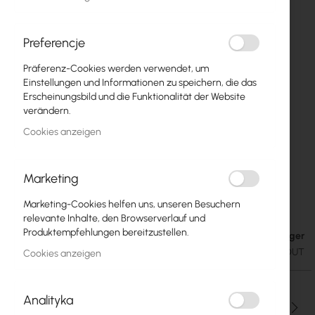
Preferencje
Präferenz-Cookies werden verwendet, um
Einstellungen und Informationen zu speichern, die das
Erscheinungsbild und die Funktionalität der Website
verändern.
Cookies anzeigen
Marketing
MikroTik GPERx6 - CSS606-1G-2Gi-3S+OUT
Zum
Marketing-Cookies helfen uns, unseren Besuchern
Anfang
relevante Inhalte, den Browserverlauf und
der
Produktempfehlungen bereitzustellen.
Auf Lager
95,65 €
Bildgalerie
117,65 €
SKU
RTB-CSS606-1G-2GI-3S+OUT
Cookies anzeigen
springen
Analityka
Menge