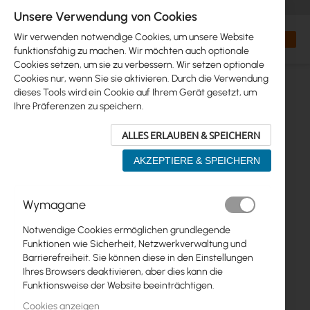
+48 32 302 29 10
orders@interprojekt.pl
Unsere Verwendung von Cookies
Währung
Search
Mein W
Wir verwenden notwendige Cookies, um unsere Website
funktionsfähig zu machen. Wir möchten auch optionale
Cookies setzen, um sie zu verbessern. Wir setzen optionale
Cookies nur, wenn Sie sie aktivieren. Durch die Verwendung
dieses Tools wird ein Cookie auf Ihrem Gerät gesetzt, um
Ihre Präferenzen zu speichern.
ALLES ERLAUBEN & SPEICHERN
AKZEPTIERE & SPEICHERN
Zum
Wymagane
Ende
der
Notwendige Cookies ermöglichen grundlegende
Bildgalerie
Funktionen wie Sicherheit, Netzwerkverwaltung und
springen
Barrierefreiheit. Sie können diese in den Einstellungen
Ihres Browsers deaktivieren, aber dies kann die
Funktionsweise der Website beeinträchtigen.
Cookies anzeigen