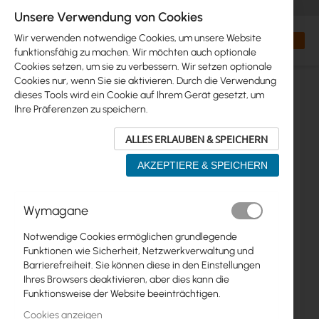
+48 32 302 29 10
orders@interprojekt.pl
Unsere Verwendung von Cookies
Währung
Search
Mein W
Wir verwenden notwendige Cookies, um unsere Website
funktionsfähig zu machen. Wir möchten auch optionale
Cookies setzen, um sie zu verbessern. Wir setzen optionale
Cookies nur, wenn Sie sie aktivieren. Durch die Verwendung
dieses Tools wird ein Cookie auf Ihrem Gerät gesetzt, um
Ihre Präferenzen zu speichern.
ALLES ERLAUBEN & SPEICHERN
AKZEPTIERE & SPEICHERN
Zum
Wymagane
Ende
der
Notwendige Cookies ermöglichen grundlegende
Bildgalerie
Funktionen wie Sicherheit, Netzwerkverwaltung und
springen
Barrierefreiheit. Sie können diese in den Einstellungen
Ihres Browsers deaktivieren, aber dies kann die
Funktionsweise der Website beeinträchtigen.
Cookies anzeigen