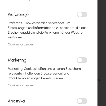
Preferencje
Präferenz-Cookies werden verwendet, um
Einstellungen und Informationen zu speichern, die das
Erscheinungsbild und die Funktionalität der Website
verändern.
Cookies anzeigen
Marketing
Mercusys MS105G
Zum
Marketing-Cookies helfen uns, unseren Besuchern
Anfang
relevante Inhalte, den Browserverlauf und
der
Produktempfehlungen bereitzustellen.
9,27 €
SKU
MERCUSYS-MS105G
Bildgalerie
11,40 €
Cookies anzeigen
springen
Analityka
Menge