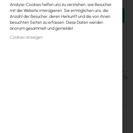
Analyse-Cookies helfen uns zu verstehen, wie Besucher
mit der Website interagieren. Sie ermöglichen uns, die
IN DEN WARENKORB
Anzahl der Besucher, deren Herkunft und die von ihnen
besuchten Seiten zu erfassen. Diese Daten werden
anonym gesammelt und gemeldet.
Cookies anzeigen
Mehr
MS105G
Informationen
6935364099619
MERCUSYS
Mercusys MS105G 5-Port 10/100/1,000 Mbps Desktop Switch -
MS105G is flexible and fully compatible with 4K Ultra HD TVs,
computers, printers, IP cameras, game consoles, and more.
Einzelheiten
Mehr Informationen
Mercusys 5-port Gigabit