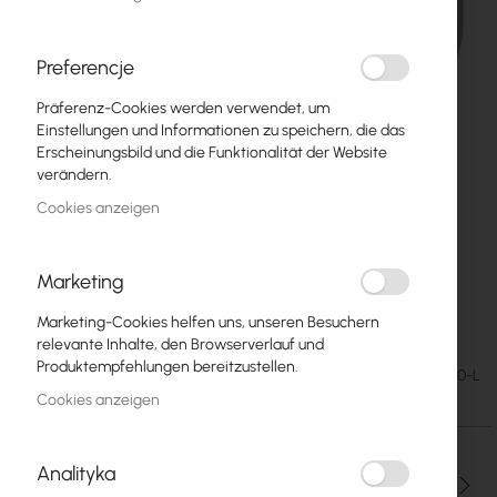
Preferencje
Präferenz-Cookies werden verwendet, um
Einstellungen und Informationen zu speichern, die das
Erscheinungsbild und die Funktionalität der Website
verändern.
Cookies anzeigen
Marketing
Lateral balcony bracket left 60 cm
Zum
Marketing-Cookies helfen uns, unseren Besuchern
Anfang
relevante Inhalte, den Browserverlauf und
der
Produktempfehlungen bereitzustellen.
10,30 €
SKU
UCHWYT-BOCZNY-60-L
Bildgalerie
12,67 €
Cookies anzeigen
springen
Analityka
Menge