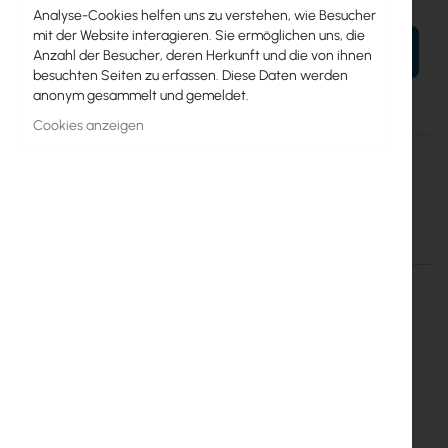
Analyse-Cookies helfen uns zu verstehen, wie Besucher
mit der Website interagieren. Sie ermöglichen uns, die
IN DEN WARENKORB
Anzahl der Besucher, deren Herkunft und die von ihnen
besuchten Seiten zu erfassen. Diese Daten werden
anonym gesammelt und gemeldet.
Cookies anzeigen
Mehr
Maszt sat balkonowy boczny 60 lewy
Informationen
Lateral balcony bracket left 60 cm
Einzelheiten
Mehr Informationen
Lateral balcony bracket left 60
cm