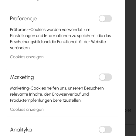
Preferencje
Präferenz-Cookies werden verwendet, um
Einstellungen und Informationen zu speichern, die das
Erscheinungsbild und die Funktionalität der Website
verändern.
Cookies anzeigen
Marketing
Mantar TPR-40/40/14 Cabinet for Electronic
Zum
Marketing-Cookies helfen uns, unseren Besuchern
Anfang
Equipment
relevante Inhalte, den Browserverlauf und
der
Produktempfehlungen bereitzustellen.
Bildgalerie
Cookies anzeigen
29,13 €
SKU
MAN-TPR-40-40-14
springen
35,83 €
Analityka