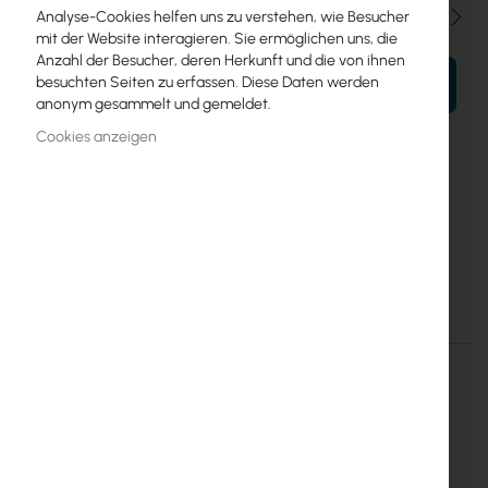
Menge
Analyse-Cookies helfen uns zu verstehen, wie Besucher
mit der Website interagieren. Sie ermöglichen uns, die
Anzahl der Besucher, deren Herkunft und die von ihnen
besuchten Seiten zu erfassen. Diese Daten werden
IN DEN WARENKORB
anonym gesammelt und gemeldet.
Cookies anzeigen
Mehr
TPR-40/40/14
Informationen
Mantar
Mantar TPR-40/40/14 Cabinet for Electronic Equipment
Einzelheiten
Mehr Informationen
Mantar TPR-40/40/14