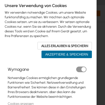
+48 32 302 29 10
orders@interprojekt.pl
Unsere Verwendung von Cookies
Währung
Search
Mein W
Wir verwenden notwendige Cookies, um unsere Website
funktionsfähig zu machen. Wir möchten auch optionale
Cookies setzen, um sie zu verbessern. Wir setzen optionale
Cookies nur, wenn Sie sie aktivieren. Durch die Verwendung
dieses Tools wird ein Cookie auf Ihrem Gerät gesetzt, um
Ihre Präferenzen zu speichern.
ALLES ERLAUBEN & SPEICHERN
AKZEPTIERE & SPEICHERN
Zum
Wymagane
Ende
der
Notwendige Cookies ermöglichen grundlegende
Bildgalerie
Funktionen wie Sicherheit, Netzwerkverwaltung und
springen
Barrierefreiheit. Sie können diese in den Einstellungen
Ihres Browsers deaktivieren, aber dies kann die
Funktionsweise der Website beeinträchtigen.
Cookies anzeigen