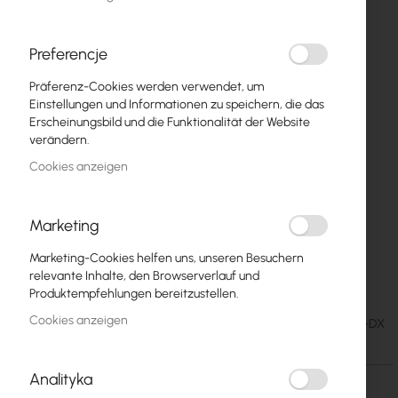
Preferencje
Präferenz-Cookies werden verwendet, um
Einstellungen und Informationen zu speichern, die das
Erscheinungsbild und die Funktionalität der Website
verändern.
Cookies anzeigen
Marketing
Mantar SRS-30/53/13 Optical Fiber
Zum
Marketing-Cookies helfen uns, unseren Besuchern
Anfang
Distribution Cabinet 96J DX
relevante Inhalte, den Browserverlauf und
der
Produktempfehlungen bereitzustellen.
Bildgalerie
Cookies anzeigen
54,26 €
SKU
MAN-SRS-30-53-13-DX
springen
66,74 €
Analityka