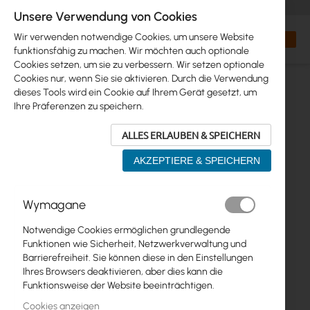
+48 32 302 29 10
orders@interprojekt.pl
Unsere Verwendung von Cookies
Währung
Search
Mein W
Wir verwenden notwendige Cookies, um unsere Website
funktionsfähig zu machen. Wir möchten auch optionale
Cookies setzen, um sie zu verbessern. Wir setzen optionale
Cookies nur, wenn Sie sie aktivieren. Durch die Verwendung
dieses Tools wird ein Cookie auf Ihrem Gerät gesetzt, um
Ihre Präferenzen zu speichern.
ALLES ERLAUBEN & SPEICHERN
AKZEPTIERE & SPEICHERN
Zum
Wymagane
Ende
der
Notwendige Cookies ermöglichen grundlegende
Bildgalerie
Funktionen wie Sicherheit, Netzwerkverwaltung und
springen
Barrierefreiheit. Sie können diese in den Einstellungen
Ihres Browsers deaktivieren, aber dies kann die
Funktionsweise der Website beeinträchtigen.
Cookies anzeigen