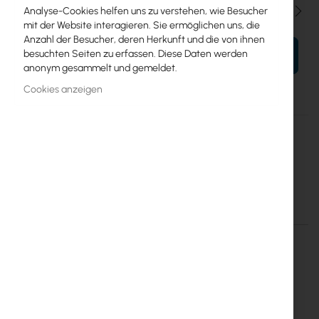
Menge
Analyse-Cookies helfen uns zu verstehen, wie Besucher
mit der Website interagieren. Sie ermöglichen uns, die
Anzahl der Besucher, deren Herkunft und die von ihnen
besuchten Seiten zu erfassen. Diese Daten werden
IN DEN WARENKORB
anonym gesammelt und gemeldet.
Cookies anzeigen
Mehr
SRS-30/53/13 96J DX
Informationen
Mantar
Mantar SRS-30/53/13 Optical Fiber Distribution Cabinet 96J DX
Einzelheiten
Mehr Informationen
MAN-SRS-30-53-13-DX