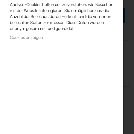
Analyse-Cookies helfen uns zu verstehen, wie Besucher
mit der Website interagieren. Sie ermöglichen uns, die
IN DEN WARENKORB
Anzahl der Besucher, deren Herkunft und die von ihnen
besuchten Seiten zu erfassen. Diese Daten werden
anonym gesammelt und gemeldet.
Cookies anzeigen
Mehr
Puszka odgałęźna 8 portowa
Informationen
Mantar
Mantar Fiber BOX 8 ports case
Einzelheiten
Mehr Informationen
MAN-PUSZKA-8P