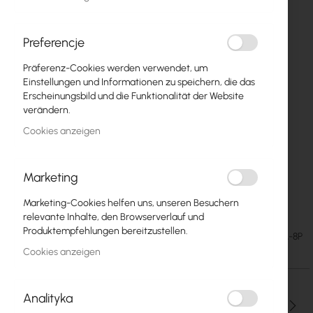
Preferencje
Präferenz-Cookies werden verwendet, um
Einstellungen und Informationen zu speichern, die das
Erscheinungsbild und die Funktionalität der Website
verändern.
Cookies anzeigen
Marketing
Mantar Fiber BOX 8 ports case
Zum
Marketing-Cookies helfen uns, unseren Besuchern
Anfang
relevante Inhalte, den Browserverlauf und
der
Produktempfehlungen bereitzustellen.
2,52 €
SKU
MAN-PUSZKA-8P
Bildgalerie
3,10 €
Cookies anzeigen
springen
Analityka
Menge