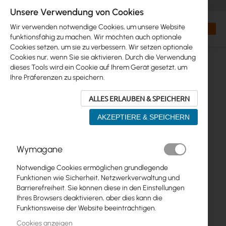
+48 32 302 29 10
orders@interprojekt.pl
Unsere Verwendung von Cookies
Währung
Search
Mein W
Wir verwenden notwendige Cookies, um unsere Website
funktionsfähig zu machen. Wir möchten auch optionale
Cookies setzen, um sie zu verbessern. Wir setzen optionale
Cookies nur, wenn Sie sie aktivieren. Durch die Verwendung
dieses Tools wird ein Cookie auf Ihrem Gerät gesetzt, um
Ihre Präferenzen zu speichern.
ALLES ERLAUBEN & SPEICHERN
AKZEPTIERE & SPEICHERN
Zum
Wymagane
Ende
der
Notwendige Cookies ermöglichen grundlegende
Bildgalerie
Funktionen wie Sicherheit, Netzwerkverwaltung und
springen
Barrierefreiheit. Sie können diese in den Einstellungen
Ihres Browsers deaktivieren, aber dies kann die
Funktionsweise der Website beeinträchtigen.
Cookies anzeigen