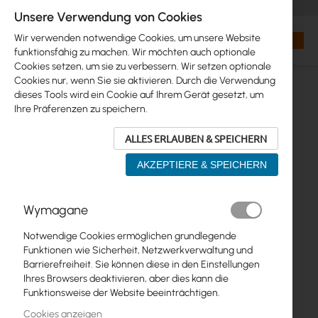
+48 32 302 29 10
orders@interprojekt.pl
Unsere Verwendung von Cookies
Währung
Search
Mein W
Wir verwenden notwendige Cookies, um unsere Website
funktionsfähig zu machen. Wir möchten auch optionale
Cookies setzen, um sie zu verbessern. Wir setzen optionale
Cookies nur, wenn Sie sie aktivieren. Durch die Verwendung
dieses Tools wird ein Cookie auf Ihrem Gerät gesetzt, um
Ihre Präferenzen zu speichern.
ALLES ERLAUBEN & SPEICHERN
AKZEPTIERE & SPEICHERN
Zum
Wymagane
Ende
der
Notwendige Cookies ermöglichen grundlegende
Bildgalerie
Funktionen wie Sicherheit, Netzwerkverwaltung und
springen
Barrierefreiheit. Sie können diese in den Einstellungen
Ihres Browsers deaktivieren, aber dies kann die
Funktionsweise der Website beeinträchtigen.
Cookies anzeigen