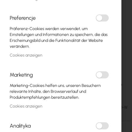
Preferencje
Präferenz-Cookies werden verwendet, um
Einstellungen und Informationen zu speichern, die das
Erscheinungsbild und die Funktionalität der Website
verändern.
Cookies anzeigen
Marketing
Mantar Sliding Fiber optics enclosure (PS 19"
Zum
Marketing-Cookies helfen uns, unseren Besuchern
Anfang
1U SC 24 Duplex)
relevante Inhalte, den Browserverlauf und
der
Produktempfehlungen bereitzustellen.
Bildgalerie
Cookies anzeigen
29,13 €
SKU
MAN-1U-19-24-SC-D-W
springen
35,83 €
Analityka