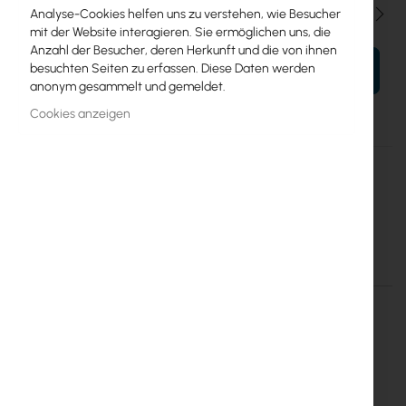
Menge
Analyse-Cookies helfen uns zu verstehen, wie Besucher
mit der Website interagieren. Sie ermöglichen uns, die
Anzahl der Besucher, deren Herkunft und die von ihnen
besuchten Seiten zu erfassen. Diese Daten werden
IN DEN WARENKORB
anonym gesammelt und gemeldet.
Cookies anzeigen
Mehr
PS 19” 1U wysuwana 24xSC Duplex
Informationen
Mantar
Mantar Sliding Fiber optics enclosure (PS 19" 1U SC 24 Duplex)
Einzelheiten
Mehr Informationen
MAN-1U-19-12-SC-D-W
Sliding Fiber optics enclosure
PS 19" 1U SC 24 Duplex
.