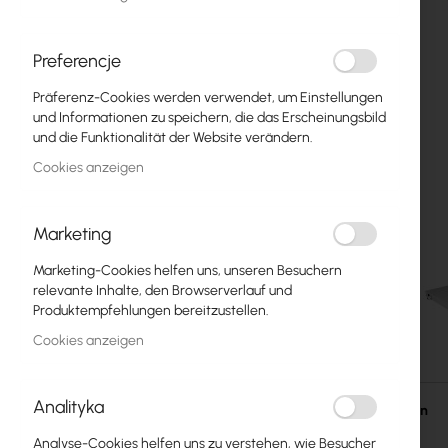
Glasfasern
Switch
Preferencje
Präferenz-Cookies werden verwendet, um Einstellungen
Zugangspunkte
und Informationen zu speichern, die das Erscheinungsbild
und die Funktionalität der Website verändern.
Koaxialkabel
Cookies anzeigen
Power Supply
Cabinets
Marketing
GPON
Marketing-Cookies helfen uns, unseren Besuchern
relevante Inhalte, den Browserverlauf und
LAN-Kabel
Produktempfehlungen bereitzustellen.
Cookies anzeigen
LAN-Router
Zum
LTE/5G-Router
Anfang
Analityka
der
Einzelheiten
Bildgalerie
Medienkonverter
Analyse-Cookies helfen uns zu verstehen, wie Besucher
springen