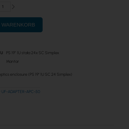
N WARENKORB
KU
PS 19” 1U stała 24x SC Simplex
n
Mantar
ptics enclosure (PS 19" 1U SC 24 Simplex)
ber UF-ADAPTER-APC-50