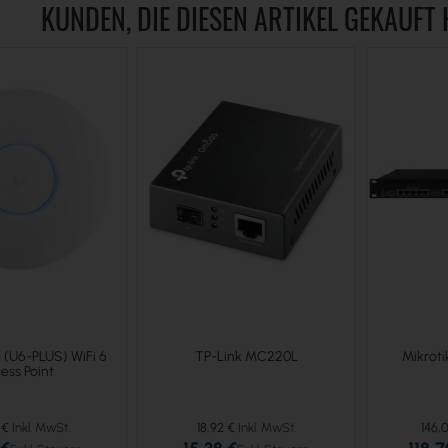
KUNDEN, DIE DIESEN ARTIKEL GEKAUFT
+ (U6-PLUS) WiFi 6
TP-Link MC220L
Mikrot
ess Point
 €
18,92 €
146,