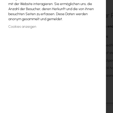
mit der Website interagieren. Sie ermöglichen uns, die
MikroTik-Lizenzen
Anzahl der Besucher, deren Herkunft und die von ihnen
Mantar P
besuchten Seiten zu erfassen. Diese Daten werden
Überwachung, Smart Home IoT
anonym gesammelt und gemeldet.
Outdoor-WiFi-Geräte
Fiber optics en
Cookies anzeigen
Funkverbindungen
Key features:
Designed f
RouterBOARD
Made of st
Buchsen und Stecker
Painted po
Überspannungsschutz
It has 24 
Dimensions:
Ubiquiti UI Care Garantie
WiFi-Mesh
WiFi-Repeater
WiFi-Router