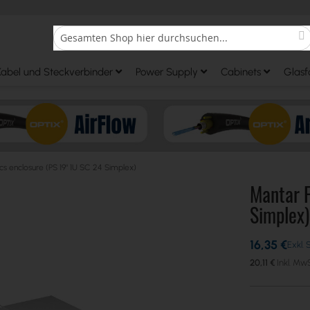
S
Search
Kabel und Steckverbinder
Power Supply
Cabinets
Glasf
cs enclosure (PS 19" 1U SC 24 Simplex)
Mantar F
Simplex)
16,35 €
20,11 €