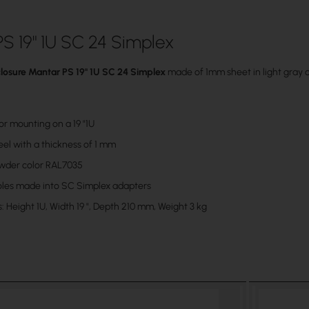
S 19" 1U SC 24 Simplex
closure Mantar PS 19" 1U SC 24 Simplex
made of 1mm sheet in light gray c
or mounting on a 19 "1U
eel with a thickness of 1 mm
wder color RAL7035
holes made into SC Simplex adapters
 Height 1U, Width 19 ", Depth 210 mm, Weight 3 kg