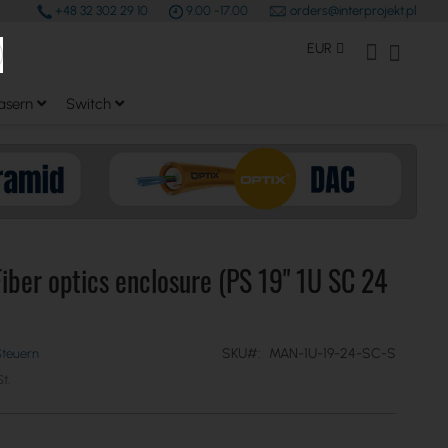
+48 32 302 29 10
9.00 -17.00
orders@interprojekt.pl
earch
Währung
Mein Konto
Mein W
EUR
asern
Switch
iber optics enclosure (PS 19" 1U SC 24
SKU
MAN-1U-19-24-SC-S