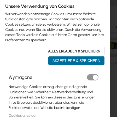
Unsere Verwendung von Cookies
Wir verwenden notwendige Cookies, um unsere Website
funktionsfähig zu machen. Wir möchten auch optionale
Cookies setzen, um sie zu verbessern. Wir setzen optionale
Ubiquiti
Mikrotik
WiFi & SOHO
Antennas
Cookies nur, wenn Sie sie aktivieren. Durch die Verwendung
dieses Tools wird ein Cookie auf Ihrem Gerät gesetzt, um Ihre
Präferenzen zu speichern.
ALLES ERLAUBEN & SPEICHERN
AKZEPTIERE & SPEICHERN
Cabinets
Fiber Optics
Accessories
Mantar Fiber opti
Zum
Wymagane
Skip
Ende
Ubiquiti
to
der
Notwendige Cookies ermöglichen grundlegende
product
Bildgalerie
Mikrotik
Funktionen wie Sicherheit, Netzwerkverwaltung und
list
springen
Barrierefreiheit. Sie können diese in den Einstellungen
WiFi & SOHO
Ihres Browsers deaktivieren, aber dies kann die
Funktionsweise der Website beeinträchtigen.
Antennas
Cookies anzeigen