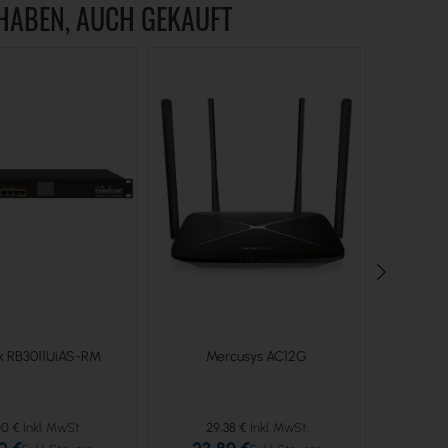
 HABEN, AUCH GEKAUFT
ik RB3011UiAS-RM
Mercusys AC12G
Ubiquiti U
pack 
00 €
29,38 €
85