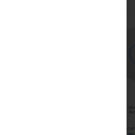
Skip
carousel
Ubiquiti U6
Acc
107,49