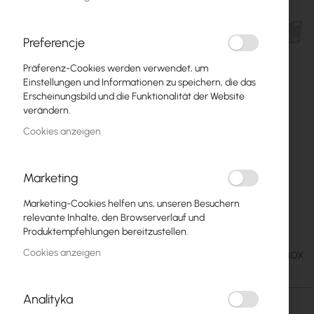
Preferencje
Präferenz-Cookies werden verwendet, um
Einstellungen und Informationen zu speichern, die das
Erscheinungsbild und die Funktionalität der Website
verändern.
Cookies anzeigen
Marketing
Opton przełącznica światłowodowa Rack 19"
Zum
Marketing-Cookies helfen uns, unseren Besuchern
Anfang
(stała) 24x SC duplex
relevante Inhalte, den Browserverlauf und
der
Produktempfehlungen bereitzustellen.
Bildgalerie
Cookies anzeigen
15,54 €
SKU
COP-PS-R19-24DX
springen
19,11 €
Analityka