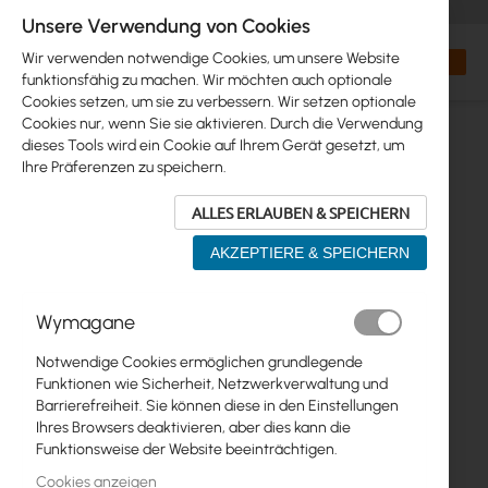
+48 32 302 29 10
orders@interprojekt.pl
Unsere Verwendung von Cookies
Währung
Search
Mein W
Wir verwenden notwendige Cookies, um unsere Website
funktionsfähig zu machen. Wir möchten auch optionale
Cookies setzen, um sie zu verbessern. Wir setzen optionale
Cookies nur, wenn Sie sie aktivieren. Durch die Verwendung
dieses Tools wird ein Cookie auf Ihrem Gerät gesetzt, um
Ihre Präferenzen zu speichern.
ALLES ERLAUBEN & SPEICHERN
AKZEPTIERE & SPEICHERN
Zum
Wymagane
Ende
der
Notwendige Cookies ermöglichen grundlegende
Bildgalerie
Funktionen wie Sicherheit, Netzwerkverwaltung und
springen
Barrierefreiheit. Sie können diese in den Einstellungen
Ihres Browsers deaktivieren, aber dies kann die
Funktionsweise der Website beeinträchtigen.
Cookies anzeigen