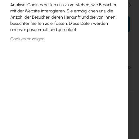
Menge
Analyse-Cookies helfen uns zu verstehen, wie Besucher
mit der Website interagieren. Sie ermöglichen uns, die
Anzahl der Besucher, deren Herkunft und die von ihnen
besuchten Seiten zu erfassen. Diese Daten werden
IN DEN WARENKORB
anonym gesammelt und gemeldet.
Cookies anzeigen
Mehr
Mantar
Informationen
Opton przełącznica światłowodowa Rack 19" (stała) 24x SC duplex
Einzelheiten
Mehr Informationen
Opton fiber optic distribution box for
mounting in a 19 "rack.
The height is 1U, the product is made of 1 mm thick steel
sheet covered with Magnelis coating, the back part has two
empty holes and two holes secured by chokes. In the middle