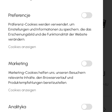
Preferencje
Präferenz-Cookies werden verwendet, um
Einstellungen und Informationen zu speichern, die das
Erscheinungsbild und die Funktionalität der Website
verändern.
Cookies anzeigen
Marketing
Adapter PoE 8p RACK 19 Gigabit ADAG-8P-1U
Zum
Marketing-Cookies helfen uns, unseren Besuchern
Anfang
relevante Inhalte, den Browserverlauf und
der
Produktempfehlungen bereitzustellen.
50,52 €
SKU
CT-ADAG-8P-1U
Bildgalerie
62,14 €
Cookies anzeigen
springen
Analityka
Menge