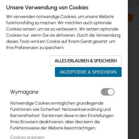
+48 32 302 29 10
orders@interprojekt.pl
Unsere Verwendung von Cookies
Währung
Search
Mein W
Wir verwenden notwendige Cookies, um unsere Website
funktionsfähig zu machen. Wir möchten auch optionale
Cookies setzen, um sie zu verbessern. Wir setzen optionale
Cookies nur, wenn Sie sie aktivieren. Durch die Verwendung
dieses Tools wird ein Cookie auf Ihrem Gerät gesetzt, um
Ihre Präferenzen zu speichern.
ALLES ERLAUBEN & SPEICHERN
AKZEPTIERE & SPEICHERN
Zum
Wymagane
Ende
der
Notwendige Cookies ermöglichen grundlegende
Bildgalerie
Funktionen wie Sicherheit, Netzwerkverwaltung und
springen
Barrierefreiheit. Sie können diese in den Einstellungen
Ihres Browsers deaktivieren, aber dies kann die
Funktionsweise der Website beeinträchtigen.
Cookies anzeigen