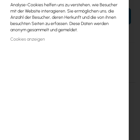
Analyse-Cookies helfen uns zu verstehen, wie Besucher
mit der Website interagieren. Sie ermöglichen uns, die
IN DEN WARENKORB
Anzahl der Besucher, deren Herkunft und die von ihnen
besuchten Seiten zu erfassen. Diese Daten werden
anonym gesammelt und gemeldet.
Cookies anzeigen
Mehr
Cyberteam
Informationen
Adapter PoE 8p RACK 19 Gigabit ADAG-8P-1U
Mehr Informationen
Mehr
Cyberteam
Informationen
Inter Projekt S.A.
Marszałkowska 68/72/26
00-545 Warszawa
info@interprojekt.pl