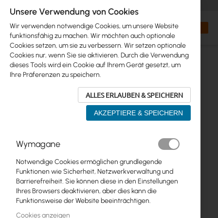
+48 32 302 29 10
orders@interprojekt.pl
Unsere Verwendung von Cookies
Währung
Search
Mein W
Wir verwenden notwendige Cookies, um unsere Website
funktionsfähig zu machen. Wir möchten auch optionale
Cookies setzen, um sie zu verbessern. Wir setzen optionale
Cookies nur, wenn Sie sie aktivieren. Durch die Verwendung
dieses Tools wird ein Cookie auf Ihrem Gerät gesetzt, um
Ihre Präferenzen zu speichern.
ALLES ERLAUBEN & SPEICHERN
AKZEPTIERE & SPEICHERN
Zum
Wymagane
Ende
der
Notwendige Cookies ermöglichen grundlegende
Bildgalerie
Funktionen wie Sicherheit, Netzwerkverwaltung und
springen
Barrierefreiheit. Sie können diese in den Einstellungen
Ihres Browsers deaktivieren, aber dies kann die
Funktionsweise der Website beeinträchtigen.
Cookies anzeigen