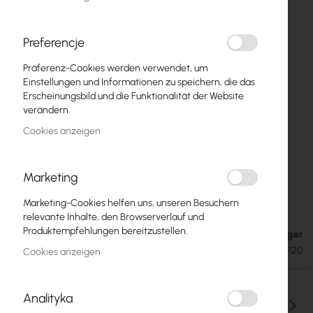
Preferencje
Präferenz-Cookies werden verwendet, um
Einstellungen und Informationen zu speichern, die das
Erscheinungsbild und die Funktionalität der Website
verändern.
Cookies anzeigen
Marketing
GigaSektor 16/120 V
Zum
Marketing-Cookies helfen uns, unseren Besuchern
Anfang
relevante Inhalte, den Browserverlauf und
der
Produktempfehlungen bereitzustellen.
Auf Lager
70,44 €
Bildgalerie
86,64 €
SKU
CB-GIGASEKTOR-16-120
Cookies anzeigen
springen
Analityka
Menge