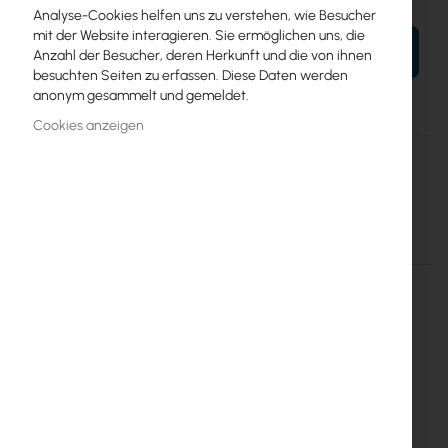
Analyse-Cookies helfen uns zu verstehen, wie Besucher
mit der Website interagieren. Sie ermöglichen uns, die
IN DEN WARENKORB
Anzahl der Besucher, deren Herkunft und die von ihnen
besuchten Seiten zu erfassen. Diese Daten werden
anonym gesammelt und gemeldet.
Cookies anzeigen
Mehr
Cyberbajt
Informationen
GigaSektor 16/120 V
Einzelheiten
Mehr Informationen
CB-GIGASEKTOR-16-120