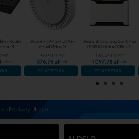
lite - Router
Mikrotik cAP ax (cAPGi-
MikroTik Chateau 5G R17 ax
G-HbeP)
5HaxD2HaxD)
(S53UG+5HaxD2HaxD-
TC&RG650E-EU)
463,41 zł
1 350,27 zł
ł
376,76 zł
1 097,78 zł
YKA
DO KOSZYKA
DO KOSZYKA
we Produkty Ubiquiti