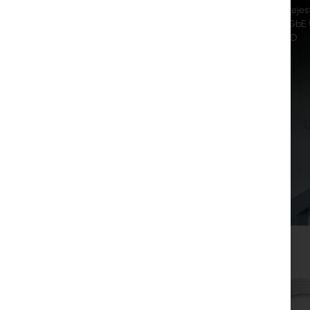
Kompaktowy rejest
PoE RJ45 + 1x GbE 
lub 15 kamer HD