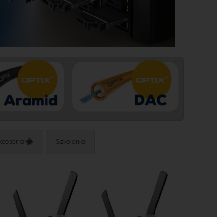
kcesoria
Szkolenia