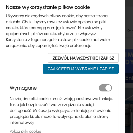
Nasze wykorzystanie plików cookie
Używamy niezbędnych plików cookie, aby nasza strona
działała. Chcielibyśmy również ustawić opcjonalne pliki
cookie, które pomogą nam ją ulepszać. Nie ustawimy
Ubiquiti
Mikrotik
WiFi & SOHO
Anteny
Kab
opcjonalnych plików cookie, chyba że je włączysz.
Korzystanie z tego narzędzia ustawi plik cookie na twoim
Skip
urządzeniu, aby zapamiętać twoje preferencje.
Ubiquiti
to
product
ZEZWÓL NA WSZYSTKIE I ZAPISZ
Mikrotik
list
ZAAKCEPTUJ WYBRANE I ZAPISZ
WiFi & SOHO
Anteny
Wymagane
Światłowody
Niezbędne pliki cookie umożliwiają podstawowe funkcje,
takie jak bezpieczeństwo, zarządzanie siecią i
Switch
dostępność. Możesz je wyłączyć, zmieniając ustawienia
przeglądarki, ale może to wpłynąć na działanie strony
Punkty dostępowe
internetowej.
Pokaż pliki cookie
Kable koncentryczne