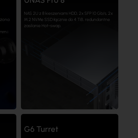
UNAS Pro 8
NAS 2U z 8 kieszeniami HDD, 2x SFP 10 Gb/s, 2x
ażona
M.2 NVMe SSD łącznie do 4 TiB, redundantne
zasilanie Hot-swap.
mm i
G6 Turret