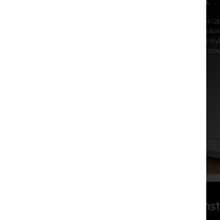
5G Max
Modem 5G (3,4 Gb/s
automatyczna konf
SIM/eSIM oraz tryb
wewnętrznej i zew
UNVR Inst