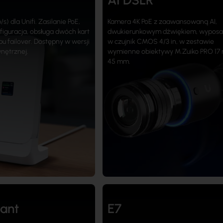
AI DSLR
) dla Unifi. Zasilanie PoE,
Kamera 4K PoE z zaawansowaną AI,
iguracja, obsługa dwóch kart
dwukierunkowym dźwiękiem, wypos
u failover. Dostępny w wersji
w czujnik CMOS 4/3 in, w zestawie
nętrznej.
wymienne obiektywy M.Zuiko PRO 17 
45 mm.
ant
E7