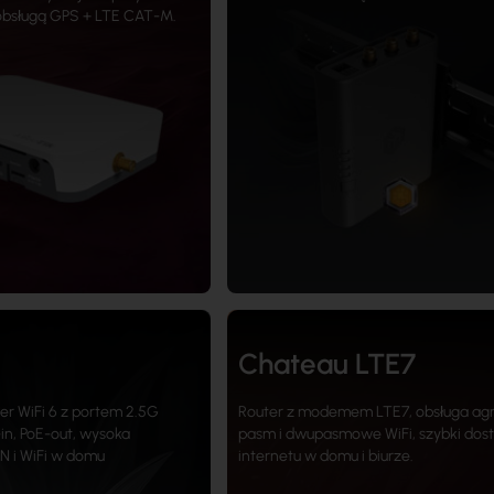
obsługą GPS + LTE CAT-M.
Chateau LTE7
r WiFi 6 z portem 2.5G
Router z modemem LTE7, obsługa agr
in, PoE-out, wysoka
pasm i dwupasmowe WiFi, szybki dos
N i WiFi w domu
internetu w domu i biurze.