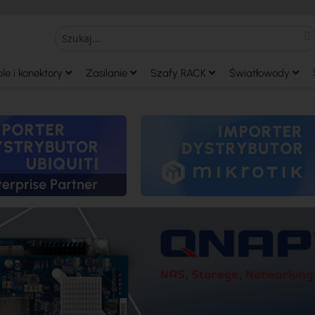
S
Search
le i konektory
Zasilanie
Szafy RACK
Światłowody