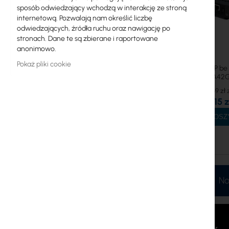
Radiolinie
sposób odwiedzający wchodzą w interakcję ze stroną
internetową. Pozwalają nam określić liczbę
RouterBOARD
odwiedzających, źródła ruchu oraz nawigację po
stronach. Dane te są zbierane i raportowane
Gniazda i wtyki
anonimowo.
Ograniczniki przepięć
Pokaż pliki cookie
MikroTik hAP be 
Wifi 7 (A42
Gwarancja Ubiquiti UI Care
291,69 zł
237,15 z
Systemy WiFi Mesh
DO KOSZ
Wzmacniacze WiFi (Repeatery)
Routery WiFi
No