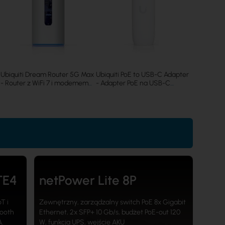
Ubiquiti AI
Kamera IP 
AI-MS-4-
Ubiquiti Dream Router 5G Max
Ubiquiti PoE to USB-C Adapter
- Router z WiFi 7 i modemem
- Adapter PoE na USB-C
5G (UDR-5G-Max)
(UACC-Adapter-PoE-USBC)
TE4
netPower Lite 8P
T i
Zewnętrzny, zarządzalny switch PoE 8x Gigabit
ooth
Ethernet, 2x SFP+ 10 Gb/s, budżet PoE-out 120
A.
W, funkcja UPS, wejście AKU