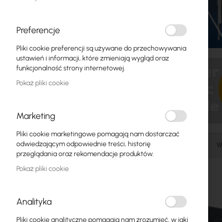
Zasilanie
Preferencje
Szafy RACK
Pliki cookie preferencji są używane do przechowywania
ustawień i informacji, które zmieniają wygląd oraz
GPON
funkcjonalność strony internetowej.
Kable LAN
Pokaż pliki cookie
Routery LAN
Marketing
Routery LTE/5G
Pliki cookie marketingowe pomagają nam dostarczać
Media Konwertery
odwiedzającym odpowiednie treści, historię
Wi-Fi 6
W
przeglądania oraz rekomendacje produktów.
Licencje MikroTik
Pokaż pliki cookie
Monitoring, Smart Home IoT
Analityka
Zewnętrzne urządzenia WiFi
Pliki cookie analityczne pomagają nam zrozumieć, w jaki