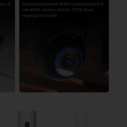
se z 10
Zewnętrzna kamera 4K PoE z obiektywem 1/1.8
cala 8MPX, silnikiem AI Multi-TOPS, łatwa
regulacja w 3 osiach.