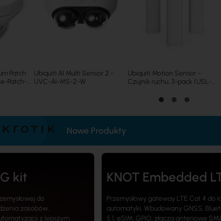
ium Patch
Ubiquiti AI Multi Sensor 2 -
Ubiquiti Motion Sensor -
e-Patch-
UVC-AI-MS-2-W
Czujnik ruchu, 3-pack (USL-
Motion-3)
Nowe Produkty
G kit
KNOT Embedded L
rzemysłowej do
Przemysłowy gateway LTE Cat 4 do Io
edzenia zasobów,
automatyki. Wbudowany GNSS, Bluet
utomatyzacji z lepszym
5.1, eSIM, GPIO, złącza antenowe SM