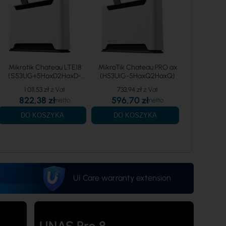
Mikrotik hAP
2
206,9
Mikrotik Chateau LTE18
MikroTik Chateau PRO ax
(S53UG+5HaxD2HaxD-
(H53UiG-5HaxQ2HaxQ)
168,2
TC&EG18-EA)
1 011,53 zł
733,94 zł
DO K
822,38 zł
596,70 zł
DO KOSZYKA
DO KOSZYKA
UI Care warranty extension