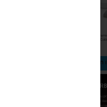
Ubiquiti UniFi Premium Patch
Ubiquiti UniFi Prem
Cable - UACC-Cable-Patch-
Cable - UACC-Cabl
EL-C6A-0.15M-W-24
EL-C6A-1M-W
KNOT LR8
Brama IoT klasy p
inteligentnego śl
monitorowania i a