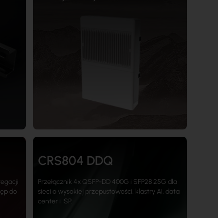
CRS804 DDQ
egacji
Przełącznik 4x QSFP-DD 400G i SFP28 25G dla
tęp do
sieci o wysokiej przepustowości, klastry AI, data
center i ISP.