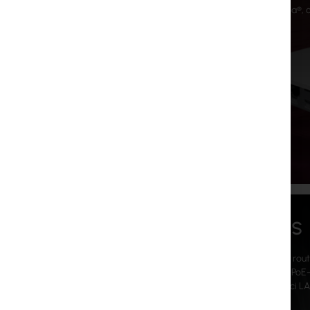
zasięgiem LoRa®, 
hAP ax S
Dwupasmowy route
SFP+, 5x GbE, PoE-
wydajność sieci LA