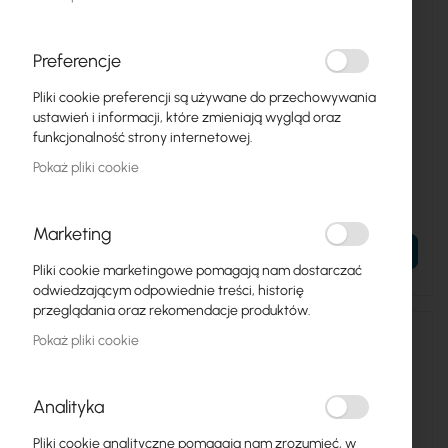
Preferencje
Pliki cookie preferencji są używane do przechowywania
ustawień i informacji, które zmieniają wygląd oraz
TPLINK-TAPO-C200
TPLINK-TAPO-C500
funkcjonalność strony internetowej.
Tp-Link TAPO C200
TP-Link TAPO C500
Pokaż pliki cookie
72,38 zł
118,84 zł
89,03 zł
146,17 zł
Marketing
DO KOSZYKA
DO KOSZYKA
Pliki cookie marketingowe pomagają nam dostarczać
odwiedzającym odpowiednie treści, historię
przeglądania oraz rekomendacje produktów.
Pokaż pliki cookie
Analityka
Pliki cookie analityczne pomagają nam zrozumieć, w