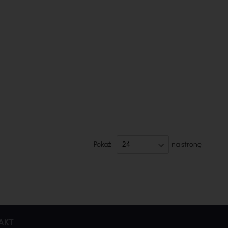
Pokaż
na stronę
AKT