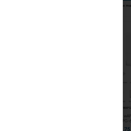
Brak w ma
RTB-RBWAPG
Mikrotik wA
(RBwAPG-
558,75 