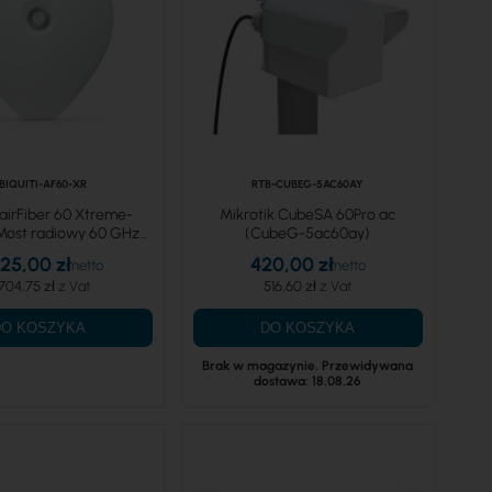
BIQUITI-AF60-XR
RTB-CUBEG-5AC60AY
 airFiber 60 Xtreme-
Mikrotik CubeSA 60Pro ac
Most radiowy 60 GHz
(CubeG-5ac60ay)
(AF60-XR)
825,00 zł
420,00 zł
704,75 zł
516,60 zł
DO KOSZYKA
DO KOSZYKA
Brak w magazynie. Przewidywana
dostawa: 18.08.26