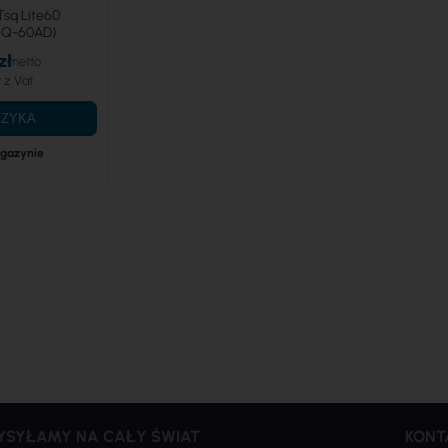
Tsq Lite60
SQ-60AD)
zł
ł
SZYKA
gazynie
YSYŁAMY NA CAŁY ŚWIAT
KONT