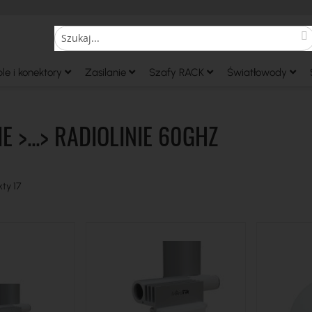
S
Search
le i konektory
Zasilanie
Szafy RACK
Światłowody
E >...> RADIOLINIE 60GHZ
kty
17