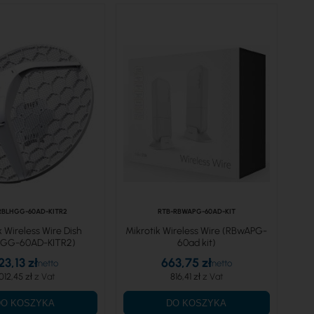
RBLHGG-60AD-KITR2
RTB-RBWAPG-60AD-KIT
k Wireless Wire Dish
Mikrotik Wireless Wire (RBwAPG-
HGG-60AD-KITR2)
60ad kit)
23,13 zł
663,75 zł
 012,45 zł
816,41 zł
DO KOSZYKA
DO KOSZYKA