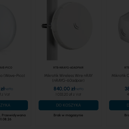
AVE-PICO
RTB-NRAYG-60ADPAIR
RT
co (Wave-Pico)
Mikrotik Wireless Wire nRAY
Mikrotik
(nRAYG-60adpair)
zł
840,00 zł
3
ł
1 033,20 zł
4
SZYKA
DO KOSZYKA
. Przewidywana
Brak w magazynie
Br
11.08.26