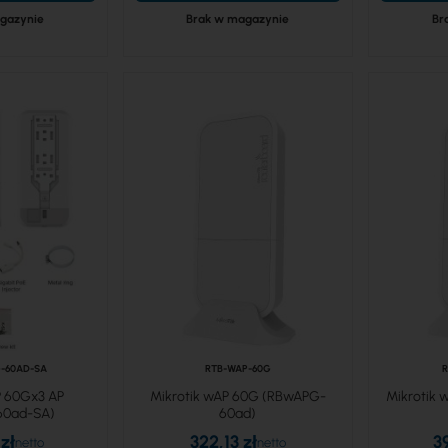
gazynie
Brak w magazynie
Br
-60AD-SA
RTB-WAP-60G
R
P 60Gx3 AP
Mikrotik wAP 60G (RBwAPG-
Mikrotik
60ad-SA)
60ad)
zł
322,13 zł
3