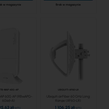
ak w magazynie
Brak w magazynie
TB-WAP-60G-AP
UBIQUITI-AF60-LR
 wAP 60G AP (RBwAPG-
Ubiquiti airFiber 60 GHz Long
60ad-A)
Range (AF60-LR)
95,63 zł
1 106,25 zł