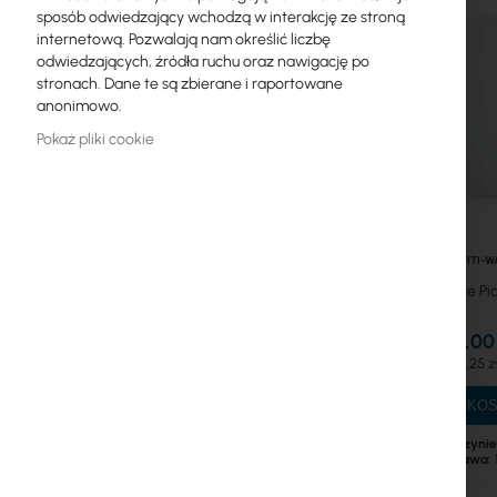
Zewnętrzne urządzenia WiFi
sposób odwiedzający wchodzą w interakcję ze stroną
internetową. Pozwalają nam określić liczbę
Radiolinie
odwiedzających, źródła ruchu oraz nawigację po
stronach. Dane te są zbierane i raportowane
Radiolinie 11GHz
anonimowo.
Radiolinie 24GHz
Pokaż pliki cookie
Radiolinie 3.5GHz
Radiolinie 4GHz
UBIQUITI-W
Radiolinie 5GHz
Ubiquiti Wave Pi
Radiolinie 60GHz
675,00 
Radiolinie 2.4GHz
830,25 z
RouterBOARD
DO KO
Brak w magazynie
Gniazda i wtyki
dostawa: 
Ograniczniki przepięć