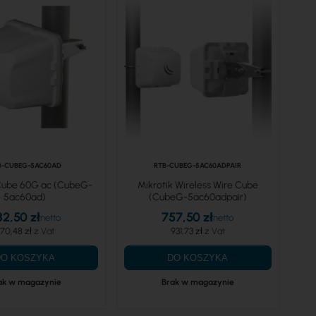
B-CUBEG-5AC60AD
RTB-CUBEG-5AC60ADPAIR
 Cube 60G ac (CubeG-
Mikrotik Wireless Wire Cube
5ac60ad)
(CubeG-5ac60adpair)
82,50 zł
757,50 zł
70,48 zł
931,73 zł
DO KOSZYKA
DO KOSZYKA
ak w magazynie
Brak w magazynie