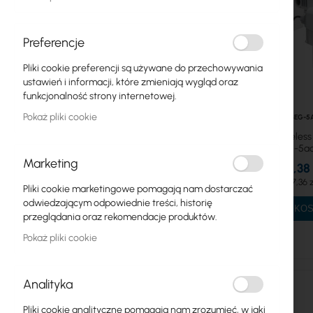
Punkty dostępowe
Kable koncentryczne
Preferencje
Zasilanie
Pliki cookie preferencji są używane do przechowywania
ustawień i informacji, które zmieniają wygląd oraz
Szafy RACK
funkcjonalność strony internetowej.
Pokaż pliki cookie
GPON
RTB-CUBEG-5
Mikrotik Wireless
Kable LAN
(CubeG-5ac
Marketing
843,38 
Routery LAN
1 037,36 z
Pliki cookie marketingowe pomagają nam dostarczać
odwiedzającym odpowiednie treści, historię
Routery LTE/5G
DO KO
przeglądania oraz rekomendacje produktów.
Media Konwertery
Pokaż pliki cookie
Licencje MikroTik
Analityka
Monitoring, Smart Home IoT
Pliki cookie analityczne pomagają nam zrozumieć, w jaki