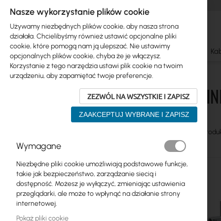
Nasze wykorzystanie plików cookie
Używamy niezbędnych plików cookie, aby nasza strona
działała. Chcielibyśmy również ustawić opcjonalne pliki
cookie, które pomogą nam ją ulepszać. Nie ustawimy
Ubiquiti
Mikrotik
WiFi & SOHO
Anteny
Kab
opcjonalnych plików cookie, chyba że je włączysz.
Korzystanie z tego narzędzia ustawi plik cookie na twoim
Radiolinie
Radiolinie 60GHz
urządzeniu, aby zapamiętać twoje preferencje.
RADIOLINI
ZEZWÓL NA WSZYSTKIE I ZAPISZ
Skip
Ubiquiti
to
ZAAKCEPTUJ WYBRANE I ZAPISZ
product
Mikrotik
list
Zobacz
Siatka
Table
Produ
jako
WiFi & SOHO
Wymagane
Anteny
Niezbędne pliki cookie umożliwiają podstawowe funkcje,
takie jak bezpieczeństwo, zarządzanie siecią i
Światłowody
dostępność. Możesz je wyłączyć, zmieniając ustawienia
przeglądarki, ale może to wpłynąć na działanie strony
Switch
internetowej.
Pokaż pliki cookie