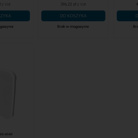
ł
396,22 zł
4
SZYKA
DO KOSZYKA
gazynie
Brak w magazynie
Br
SQ-60AD