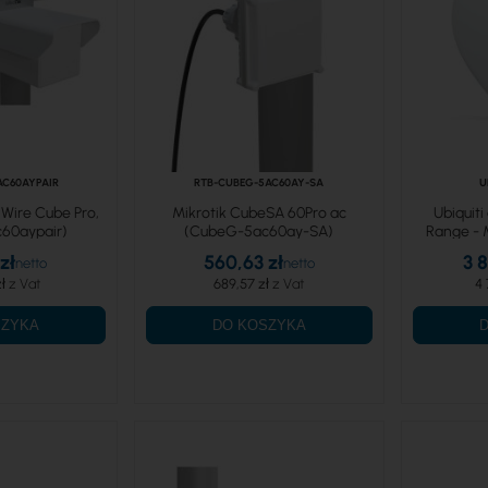
AC60AYPAIR
RTB-CUBEG-5AC60AY-SA
U
 Wire Cube Pro,
Mikrotik CubeSA 60Pro ac
Ubiquiti
60aypair)
(CubeG-5ac60ay-SA)
Range - 
zł
560,63 zł
3 
ł
689,57 zł
4 
SZYKA
DO KOSZYKA