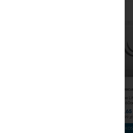
Gwarancja Ubiquiti UI Care
Systemy WiFi Mesh
Wzmacniacze WiFi (Repeatery)
Routery WiFi
RTB-RBCU
Mikrotik Cube L
60a
253,65 
311,99 zł
DO KO