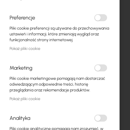
Preferencje
Pliki cookie preferencji są używane do przechowywania
ustawień i informacji, które zmieniają wygląd oraz
funkcjonalność strony internetowej.
XS-LCU-SCU-SM
Pokaż pliki cookie
Fiber Optic-ConnLink
Patchcord LC/UPC-SC/UPC,
Single Mode 652D, Simplex
Marketing
10,01 zł
12,31 zł
Pliki cookie marketingowe pomagają nam dostarczać
odwiedzającym odpowiednie treści, historię
WYBIERZ DŁUGOŚĆ
przeglądania oraz rekomendacje produktów.
Pokaż pliki cookie
Analityka
Pliki cookie analityczne pomagają nam zrozumieć, w