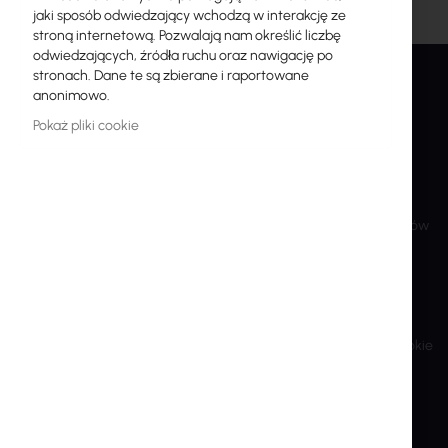
jaki sposób odwiedzający wchodzą w interakcję ze
stroną internetową. Pozwalają nam określić liczbę
odwiedzających, źródła ruchu oraz nawigację po
stronach. Dane te są zbierane i raportowane
anonimowo.
INTER PROJEKT
USŁUGI
Pokaż pliki cookie
O nas
Konto Klienta
Kontakt
Utwórz konto
Rachunki bankowe
Zasady kupna i zwrotów
Szkolenia
Reklamacje i zwroty
Dla Akcjonariuszy
Polityka Prywatności
Zrównoważony Rozwój
Ustawienia plików cookie
Poprzednia wersja witryny
Produkty End-of-Life
Marki i producenci
Eksport i sankcje