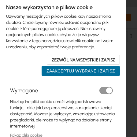
+48 32 302 29 10
zamowienia@interprojekt.pl
Nasze wykorzystanie plików cookie
Waluta
Search
Mój kos
Używamy niezbędnych plików cookie, aby nasza strona
działała. Chcielibyśmy również ustawić opcjonalne pliki
cookie, które pomogą nam ją ulepszać. Nie ustawimy
opcjonalnych plików cookie, chyba że je włączysz.
Us
Korzystanie z tego narzędzia ustawi plik cookie na twoim
ki
urządzeniu, aby zapamiętać twoje preferencje.
ma
ZEZWÓL NA WSZYSTKIE I ZAPISZ
ŚWIATŁOWODY > PATCHCORDY >
ZAAKCEPTUJ WYBRANE I ZAPISZ
SIMPLEX LC-SC
Wymagane
1
element
Niezbędne pliki cookie umożliwiają podstawowe
funkcje, takie jak bezpieczeństwo, zarządzanie siecią i
dostępność. Możesz je wyłączyć, zmieniając ustawienia
przeglądarki, ale może to wpłynąć na działanie strony
internetowej.
Pokaż pliki cookie