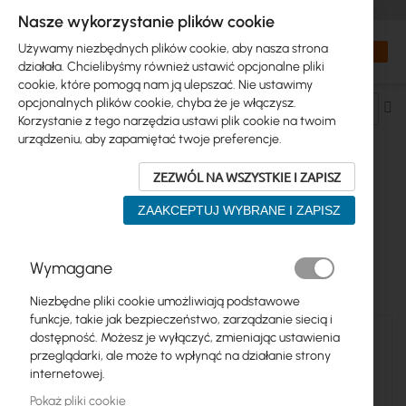
+48 32 302 29 10
zamowienia@interprojekt.pl
Nasze wykorzystanie plików cookie
Waluta
Search
Mój kos
Używamy niezbędnych plików cookie, aby nasza strona
działała. Chcielibyśmy również ustawić opcjonalne pliki
cookie, które pomogą nam ją ulepszać. Nie ustawimy
opcjonalnych plików cookie, chyba że je włączysz.
Us
Korzystanie z tego narzędzia ustawi plik cookie na twoim
ki
urządzeniu, aby zapamiętać twoje preferencje.
ma
ZEZWÓL NA WSZYSTKIE I ZAPISZ
ŚWIATŁOWODY > MODUŁY SFP+/QSFP >
ZAAKCEPTUJ WYBRANE I ZAPISZ
RJ45
Wymagane
Produkty
5
Niezbędne pliki cookie umożliwiają podstawowe
funkcje, takie jak bezpieczeństwo, zarządzanie siecią i
dostępność. Możesz je wyłączyć, zmieniając ustawienia
przeglądarki, ale może to wpłynąć na działanie strony
internetowej.
Pokaż pliki cookie