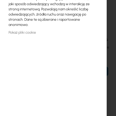
jaki sposób odwiedzający wchodzą w interakcję ze
stroną internetową. Pozwalają nam określić liczbę
odwiedzających, źródła ruchu oraz nawigację po
stronach. Dane te są zbierane i raportowane
anonimowo.
Pokaż pliki cookie
OPTIC-S+RJ10
UBIQUITI-UACC-CM-RJ45-10G
OPTIC S+RJ10 - copper
Ubiquiti SFP+ to RJ45 module
module
(UACC-CM-RJ45-10G)
149,63 zł
190,01 zł
184,04 zł
233,71 zł
DO KOSZYKA
DO KOSZYKA
Brak w magazynie