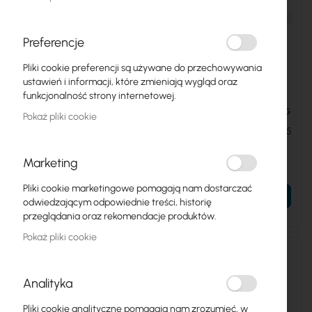
Preferencje
Pliki cookie preferencji są używane do przechowywania
ustawień i informacji, które zmieniają wygląd oraz
funkcjonalność strony internetowej.
RTB-SFP-S+RJ10
UBIQUITI-UACC-CM-RJ45-MG
Pokaż pliki cookie
Mikrotik S+RJ10 - copper
Ubiquiti moduł SFP+ na RJ45
module
(UACC-CM-RJ45-MG)
Marketing
183,94 zł
232,50 zł
226,25 zł
285,98 zł
Pliki cookie marketingowe pomagają nam dostarczać
DO KOSZYKA
DO KOSZYKA
odwiedzającym odpowiednie treści, historię
przeglądania oraz rekomendacje produktów.
Pokaż pliki cookie
Analityka
Pliki cookie analityczne pomagają nam zrozumieć, w