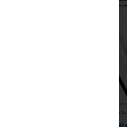
Dostępność
TPLINK-TL
TP-Link T
41,89 