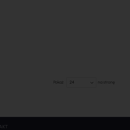
Pokaż
na stronę
AKT