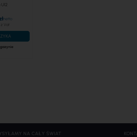
 U12
zł
SZYKA
gazynie
YSYŁAMY NA CAŁY ŚWIAT
KONT