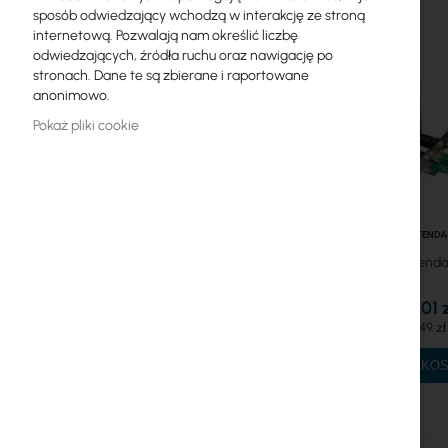
sposób odwiedzający wchodzą w interakcję ze stroną
internetową. Pozwalają nam określić liczbę
Kable koncentryczne
odwiedzających, źródła ruchu oraz nawigację po
stronach. Dane te są zbierane i raportowane
Zasilanie
anonimowo.
Szafy RACK
Pokaż pliki cookie
GPON
Kable LAN
TENDA
Routery LAN
Tenda
Routery LTE/5G
76,01 
Media Konwertery
93,49 zł
Licencje MikroTik
DO KO
Monitoring, Smart Home IoT
Zewnętrzne urządzenia WiFi