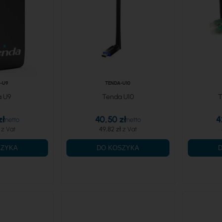
-U9
TENDA-U10
 U9
Tenda U10
T
zł
40,50 zł
4
49,82 zł
SZYKA
DO KOSZYKA