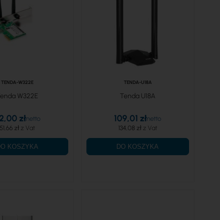
TENDA-W322E
TENDA-U18A
enda W322E
Tenda U18A
2,00 zł
109,01 zł
51,66 zł
134,08 zł
DO KOSZYKA
DO KOSZYKA