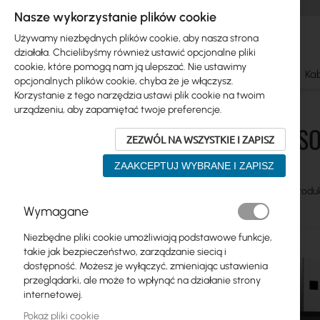
Nasze wykorzystanie plików cookie
Używamy niezbędnych plików cookie, aby nasza strona
działała. Chcielibyśmy również ustawić opcjonalne pliki
cookie, które pomogą nam ją ulepszać. Nie ustawimy
Ubiquiti
Mikrotik
WiFi & SOHO
Anteny
Kab
opcjonalnych plików cookie, chyba że je włączysz.
Korzystanie z tego narzędzia ustawi plik cookie na twoim
WiFi & SOHO
Adaptery USB
urządzeniu, aby zapamiętać twoje preferencje.
WIFI & S
ZEZWÓL NA WSZYSTKIE I ZAPISZ
Skip
Ubiquiti
to
ZAAKCEPTUJ WYBRANE I ZAPISZ
product
Mikrotik
list
Zobacz
Siatka
Table
Produ
jako
WiFi & SOHO
Wymagane
Adaptery USB
Niezbędne pliki cookie umożliwiają podstawowe funkcje,
takie jak bezpieczeństwo, zarządzanie siecią i
Kamery IP
dostępność. Możesz je wyłączyć, zmieniając ustawienia
przeglądarki, ale może to wpłynąć na działanie strony
Routery LTE/5G
internetowej.
Switche
Pokaż pliki cookie