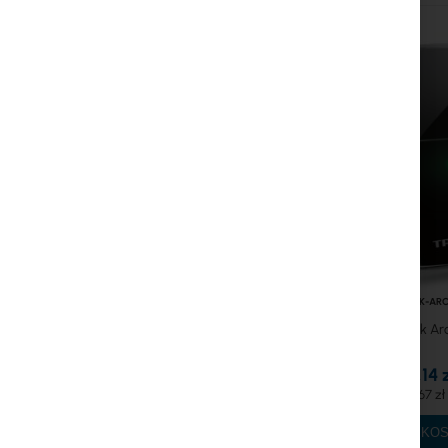
Radiolinie
RouterBOARD
Gniazda i wtyki
Ograniczniki przepięć
Gwarancja Ubiquiti UI Care
Systemy WiFi Mesh
Wzmacniacze WiFi (Repeatery)
TPLINK-AR
Routery WiFi
TP-Link Ar
50,14 
61,67 zł
DO KO