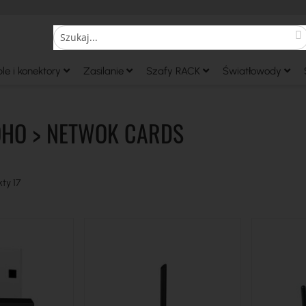
S
Search
le i konektory
Zasilanie
Szafy RACK
Światłowody
OHO > NETWOK CARDS
kty
17