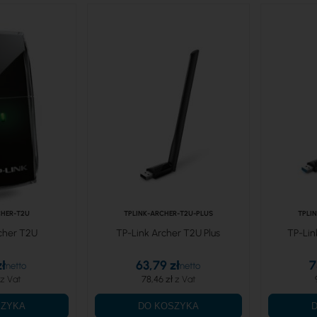
CHER-T2U
TPLINK-ARCHER-T2U-PLUS
TPLI
cher T2U
TP-Link Archer T2U Plus
TP-Lin
zł
63,79 zł
7
78,46 zł
SZYKA
DO KOSZYKA