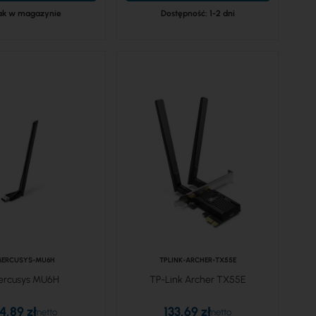
ak w magazynie
Dostępność: 1-2 dni
ERCUSYS-MU6H
TPLINK-ARCHER-TX55E
ercusys MU6H
TP-Link Archer TX55E
4,89 zł
133,69 zł