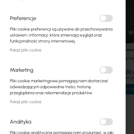
Systemy MESH
Preferencje
Routery ADSL
Pliki cookie preferencji są używane do przechowywania
Mercusys
ustawień i informacji, które zmieniają wygląd oraz
funkcjonalność strony internetowej.
Routery WiFi
Pokaż pliki cookie
TENDA
Tenda
Repeatery WiFi
Marketing
Tenda
39,00 
47,97 zł
Pliki cookie marketingowe pomagają nam dostarczać
TP-Link
odwiedzającym odpowiednie treści, historię
DO KO
przeglądania oraz rekomendacje produktów.
Anteny
Pokaż pliki cookie
Światłowody
Switch
Analityka
Pliki cookie analityczne pomagają nam zrozumieć, w jaki
Punkty dostępowe