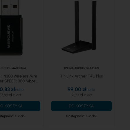
RCUSYS-MW300UM
TPLINK-ARCHERT4U-PLUS
:: N300 Wireless Mini
TP-Link Archer T4U Plus
er SPEED: 300 Mbps at
z SPEC: 2× Internal
0,83 zł
99,00 zł
ennas, USB 2.0
37,92 zł
121,77 zł
DO KOSZYKA
DO KOSZYKA
tępność: 1-2 dni
Dostępność: 1-2 dni