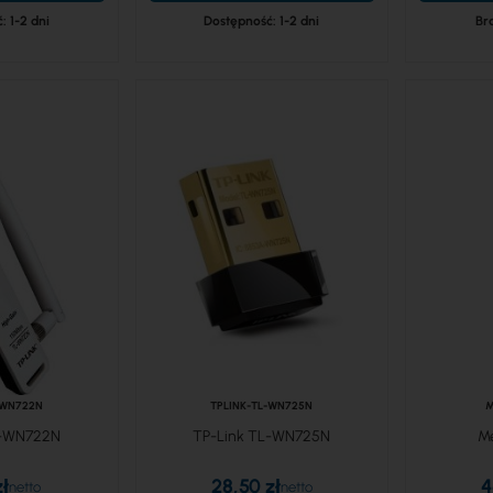
: 1-2 dni
Dostępność: 1-2 dni
Br
-WN722N
TPLINK-TL-WN725N
M
L-WN722N
TP-Link TL-WN725N
M
zł
28,50 zł
4