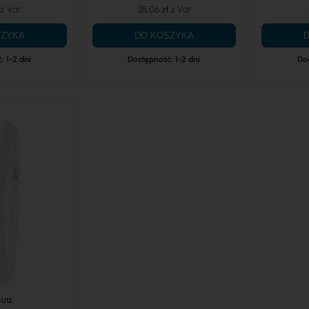
35,06 zł
SZYKA
DO KOSZYKA
: 1-2 dni
Dostępność: 1-2 dni
Dos
-U12