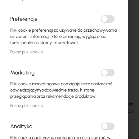
Preferencje
Pliki cookie preferencji są używane do przechowywania
ustawień i informacji, które zmieniają wygląd oraz
funkcjonalność strony internetowej.
Pokaż pliki cookie
Marketing
Pliki cookie marketingowe pomagają nam dostarczać
TP-Link Archer T4U Plus
Przejdź
odwiedzającym odpowiednie treści, historię
na
przeglądania oraz rekomendacje produktów.
początek
Dostępność: 1-2 dni
99,00 zł
Pokaż pliki cookie
galerii
121,77 zł
SKU
TPLINK-ARCHERT4U-PLUS
Analityka
Ilość
Pliki cookie analityczne pomagają nam zrozumieć, w