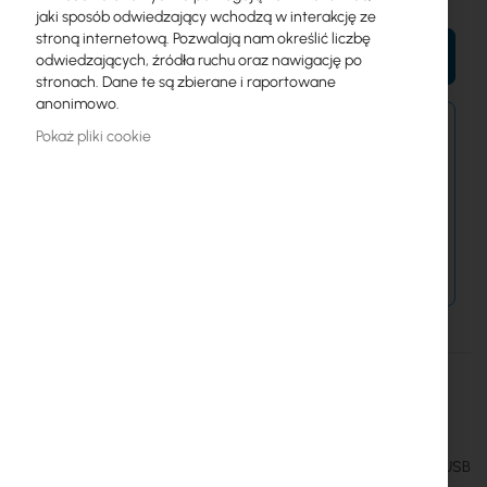
jaki sposób odwiedzający wchodzą w interakcję ze
stroną internetową. Pozwalają nam określić liczbę
DO KOSZYKA
odwiedzających, źródła ruchu oraz nawigację po
stronach. Dane te są zbierane i raportowane
anonimowo.
Zamówienia kurierem złożone do 15:00 wysyłamy
Pokaż pliki cookie
jeszcze dziś.
Dostawa od 14,99 zł
Metody płatności
Więcej
ARCHER T4U Plus
informacji
6935364072636
TP-Link
TP-Link Archer T4U Plus - dwupasmowa karta sieciowa WiFi USB