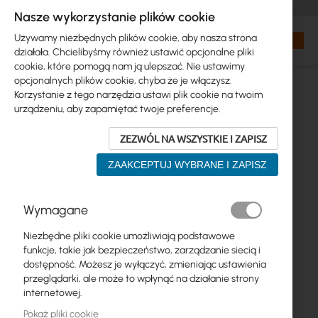
+48 32 302 29 10
zamowienia@interprojekt.pl
Nasze wykorzystanie plików cookie
Waluta
Search
Mój kos
Używamy niezbędnych plików cookie, aby nasza strona
działała. Chcielibyśmy również ustawić opcjonalne pliki
cookie, które pomogą nam ją ulepszać. Nie ustawimy
opcjonalnych plików cookie, chyba że je włączysz.
Korzystanie z tego narzędzia ustawi plik cookie na twoim
urządzeniu, aby zapamiętać twoje preferencje.
ZEZWÓL NA WSZYSTKIE I ZAPISZ
ZAAKCEPTUJ WYBRANE I ZAPISZ
Przejdź
Wymagane
na
koniec
Niezbędne pliki cookie umożliwiają podstawowe
galerii
funkcje, takie jak bezpieczeństwo, zarządzanie siecią i
dostępność. Możesz je wyłączyć, zmieniając ustawienia
przeglądarki, ale może to wpłynąć na działanie strony
internetowej.
Pokaż pliki cookie