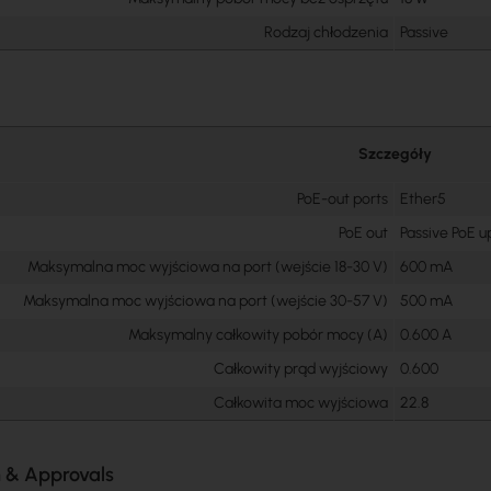
Rodzaj chłodzenia
Passive
Szczegóły
PoE-out ports
Ether5
PoE out
Passive PoE u
Maksymalna moc wyjściowa na port (wejście 18-30 V)
600 mA
Maksymalna moc wyjściowa na port (wejście 30-57 V)
500 mA
Maksymalny całkowity pobór mocy (A)
0.600 A
Całkowity prąd wyjściowy
0.600
Całkowita moc wyjściowa
22.8
n & Approvals