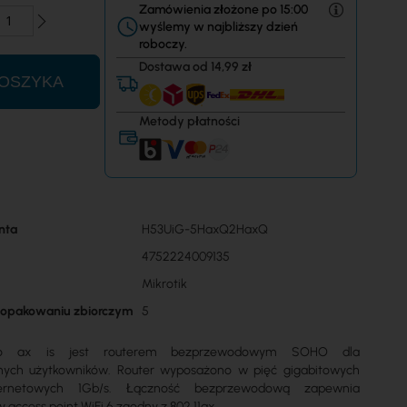
Zamówienia złożone po 15:00
wyślemy w najbliższy dzień
roboczy.
Dostawa od 14,99 zł
OSZYKA
Metody płatności
nta
H53UiG-5HaxQ2HaxQ
4752224009135
Mikrotik
w opakowaniu zbiorczym
5
ro ax is jest routerem bezprzewodowym SOHO dla
ych użytkowników. Router wyposażono w pięć gigabitowych
ernetowych 1Gb/s. Łączność bezprzewodową zapewnia
access point WiFi 6 zgodny z 802.11ax.