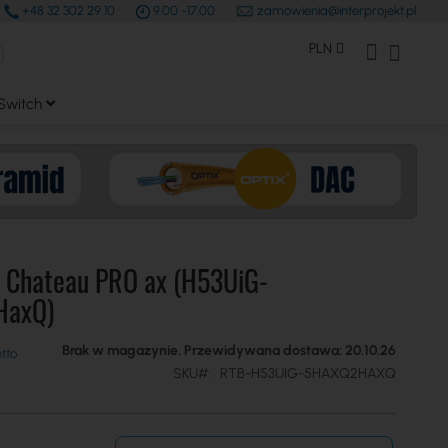
+48 32 302 29 10
9.00 -17.00
zamowienia@interprojekt.pl
earch
Waluta
Konto Klienta
Mój kos
PLN
Switch
k Chateau PRO ax (H53UiG-
HaxQ)
Brak w magazynie. Przewidywana dostawa: 20.10.26
SKU
RTB-H53UIG-5HAXQ2HAXQ