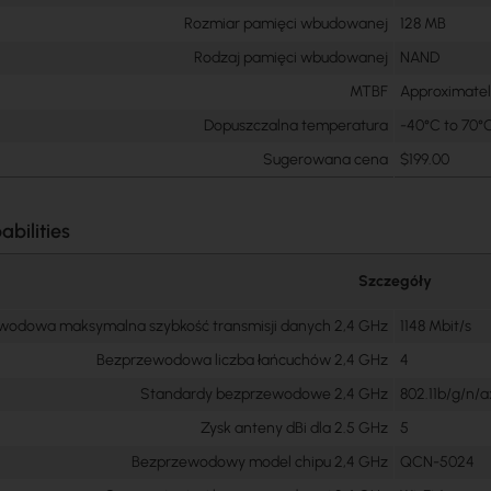
Rozmiar pamięci wbudowanej
128 MB
Rodzaj pamięci wbudowanej
NAND
MTBF
Approximatel
Dopuszczalna temperatura
-40°C to 70°
Sugerowana cena
$199.00
abilities
Szczegóły
wodowa maksymalna szybkość transmisji danych 2,4 GHz
1148 Mbit/s
Bezprzewodowa liczba łańcuchów 2,4 GHz
4
Standardy bezprzewodowe 2,4 GHz
802.11b/g/n/a
Zysk anteny dBi dla 2.5 GHz
5
Bezprzewodowy model chipu 2,4 GHz
QCN-5024