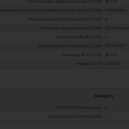
Generacja sieci bezprzewodowej 2.4 GHz
Wi-Fi 6
ewodowa maksymalna szybkość transmisji danych 5 GHz
2400 Mbit/s
Bezprzewodowa liczba łańcuchów 5 GHz
4
Standardy bezprzewodowe 5 GHz
802.11a/n/ac/
Zysk anteny dBi dla 5 GHz
6
Bezprzewodowy model chipu 5 GHz
QCN-5054
Generacja Wi-Fi 5 GHz
Wi-Fi 6
Prędkość Wi-Fi
AX3600
Szczegóły
10/100/1000 Ethernet ports
5
Ilość portów 1G Ethernet z PoE
1