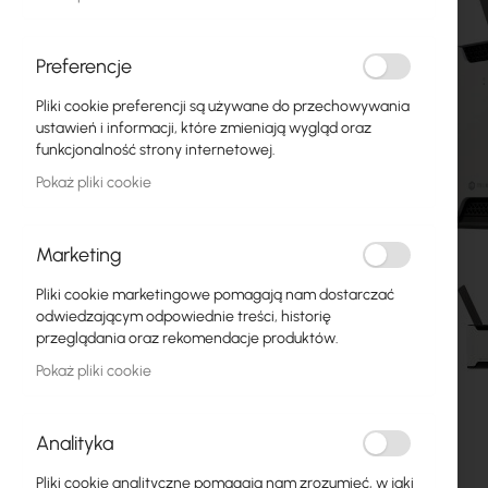
Światłowody
Switch
Preferencje
Pliki cookie preferencji są używane do przechowywania
Punkty dostępowe
ustawień i informacji, które zmieniają wygląd oraz
funkcjonalność strony internetowej.
Kable koncentryczne
Pokaż pliki cookie
Zasilanie
Szafy RACK
Marketing
GPON
Pliki cookie marketingowe pomagają nam dostarczać
odwiedzającym odpowiednie treści, historię
Kable LAN
przeglądania oraz rekomendacje produktów.
Pokaż pliki cookie
Routery LAN
Przejdź
Routery LTE/5G
na
Analityka
początek
galerii
Media Konwertery
Pliki cookie analityczne pomagają nam zrozumieć, w jaki