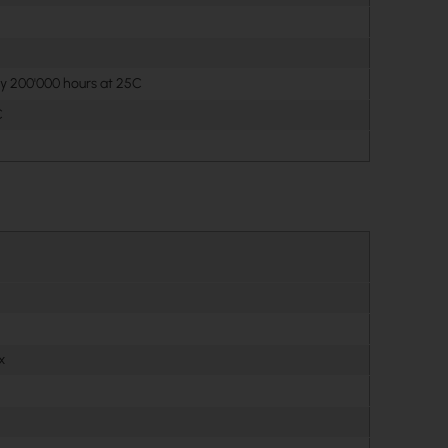
y 200'000 hours at 25C
C
x