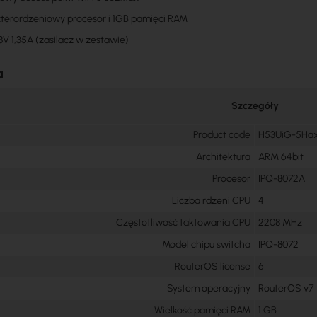
terordzeniowy procesor i 1GB pamięci RAM
8V 1,35A (zasilacz w zestawie)
a
Szczegóły
Product code
H53UiG-5Ha
Architektura
ARM 64bit
Procesor
IPQ-8072A
Liczba rdzeni CPU
4
Częstotliwość taktowania CPU
2208 MHz
Model chipu switcha
IPQ-8072
RouterOS license
6
System operacyjny
RouterOS v7
Wielkość pamięci RAM
1 GB