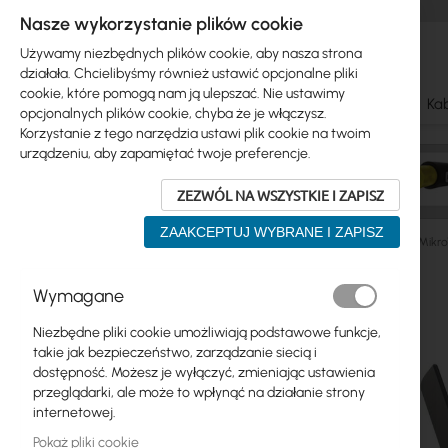
Nasze wykorzystanie plików cookie
Używamy niezbędnych plików cookie, aby nasza strona
działała. Chcielibyśmy również ustawić opcjonalne pliki
cookie, które pomogą nam ją ulepszać. Nie ustawimy
Ubiquiti
Mikrotik
WiFi & SOHO
Anteny
Kab
opcjonalnych plików cookie, chyba że je włączysz.
Korzystanie z tego narzędzia ustawi plik cookie na twoim
urządzeniu, aby zapamiętać twoje preferencje.
ZEZWÓL NA WSZYSTKIE I ZAPISZ
ZAAKCEPTUJ WYBRANE I ZAPISZ
Mikrotik
Dom i biuro
Seria Audience, Cheteau
Mikr
Przejdź
Wymagane
Skip
na
Ubiquiti
to
koniec
Niezbędne pliki cookie umożliwiają podstawowe funkcje,
product
galerii
Mikrotik
takie jak bezpieczeństwo, zarządzanie siecią i
list
dostępność. Możesz je wyłączyć, zmieniając ustawienia
WiFi & SOHO
przeglądarki, ale może to wpłynąć na działanie strony
internetowej.
Anteny
Pokaż pliki cookie