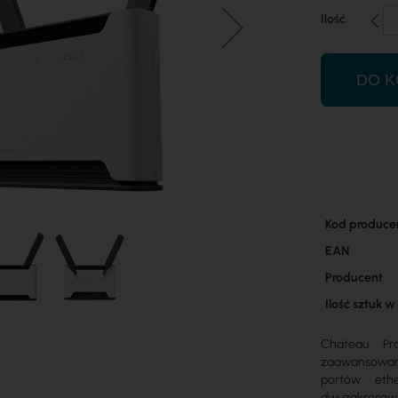
Ilość
DO K
Więcej
Kod produce
informacji
EAN
Producent
Ilość sztuk 
Chateau P
zaawansowan
portów eth
dwuzakresowy 