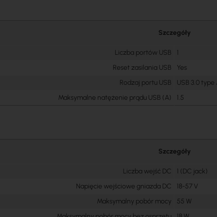
Szczegóły
Liczba portów USB
1
Reset zasilania USB
Yes
Rodzaj portu USB
USB 3.0 type
Maksymalne natężenie prądu USB (A)
1.5
Szczegóły
Liczba wejść DC
1 (DC jack)
Napięcie wejściowe gniazda DC
18-57 V
Maksymalny pobór mocy
55 W
Maksymalny pobór mocy bez osprzętu
18 W