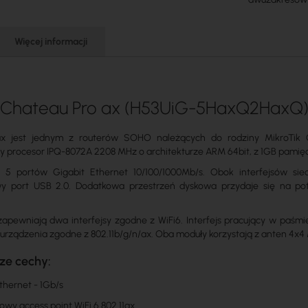
Więcej informacji
 Chateau Pro ax (H53UiG-5HaxQ2HaxQ) 
x jest jednym z routerów SOHO należących do rodziny MikroTik 
y procesor IPQ-8072A 2208 MHz o architekturze ARM 64bit, z 1GB pamię
a 5 portów Gigabit Ethernet 10/100/1000Mb/s. Obok interfejsów si
y port USB 2.0. Dodatkowa przestrzeń dyskowa przydaje się na pot
apewniają dwa interfejsy zgodne z WiFi6. Interfejs pracujący w paśmi
urządzenia zgodne z 802.11b/g/n/ax. Oba moduły korzystają z anten 4x4
ze cechy:
thernet - 1Gb/s
wy access point WiFi 6 802.11ax