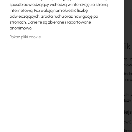
sposób odwiedzający wchodzą w interakcję ze stroną
Licencje MikroTik
internetową. Pozwalają nam określić liczbę
odwiedzających, źródła ruchu oraz nawigację po
Szczegóły
Monitoring, Smart Home IoT
stronach. Dane te są zbierane i raportowane
anonimowo.
Zewnętrzne urządzenia WiFi
Pokaż pliki cookie
Radiolinie
MikroTik
RouterBOARD
Chateau Pro a
czterordzeniow
Gniazda i wtyki
Router posiad
Ograniczniki przepięć
pełnowymiarow
wirtualizacji.
Gwarancja Ubiquiti UI Care
Łączność WiFi z
2.4GHz obsłuży 
Systemy WiFi Mesh
Najważniejs
Wzmacniacze WiFi (Repeatery)
5 portów E
Routery WiFi
dwuzakreso