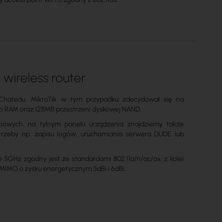
wireless router
Chateau. MikroTik w tym przypadku zdecydował się na
ci RAM oraz 128MB przestrzeni dyskowej NAND.
eciowych, na tylnym panelu urządzenia znajdziemy także
rzeby np. zapisu logów, uruchomiania serwera DUDE lub
e 5GHz zgodny jest ze standardami 802.11a/n/ac/ax, z kolei
 MIMO o zysku energetycznym 5dBi i 6dBi.