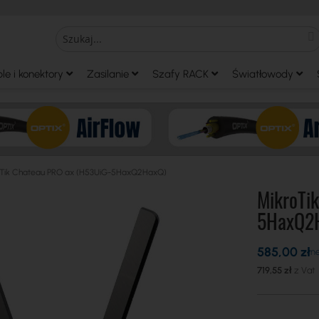
S
Search
le i konektory
Zasilanie
Szafy RACK
Światłowody
oTik Chateau PRO ax (H53UiG-5HaxQ2HaxQ)
MikroTi
5HaxQ2
585,00 zł
719,55 zł