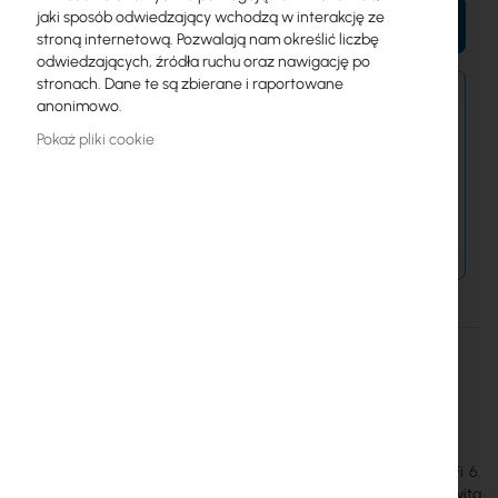
jaki sposób odwiedzający wchodzą w interakcję ze
DO KOSZYKA
stroną internetową. Pozwalają nam określić liczbę
odwiedzających, źródła ruchu oraz nawigację po
stronach. Dane te są zbierane i raportowane
Zamówienia kurierem złożone do 15:00 wysyłamy
anonimowo.
jeszcze dziś.
Pokaż pliki cookie
Dostawa od 14,99 zł
Metody płatności
Więcej
U6-LITE
informacji
810010073341
Ubiquiti
20
UniFi U6 Lite to kompaktowy, dwuzakresowy access point WiFi 6.
Wyposażony jest w dwie anteny 2x2 MIMO. Całkowita