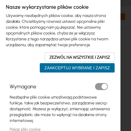
+48 32 302 29 10
zamowienia@interprojekt.pl
Nasze wykorzystanie plików cookie
Waluta
Search
Mój kos
Używamy niezbędnych plików cookie, aby nasza strona
działała. Chcielibyśmy również ustawić opcjonalne pliki
cookie, które pomogą nam ją ulepszać. Nie ustawimy
opcjonalnych plików cookie, chyba że je włączysz.
Korzystanie z tego narzędzia ustawi plik cookie na twoim
urządzeniu, aby zapamiętać twoje preferencje.
ZEZWÓL NA WSZYSTKIE I ZAPISZ
ZAAKCEPTUJ WYBRANE I ZAPISZ
Przejdź
Wymagane
na
koniec
Niezbędne pliki cookie umożliwiają podstawowe
galerii
funkcje, takie jak bezpieczeństwo, zarządzanie siecią i
dostępność. Możesz je wyłączyć, zmieniając ustawienia
przeglądarki, ale może to wpłynąć na działanie strony
internetowej.
Pokaż pliki cookie