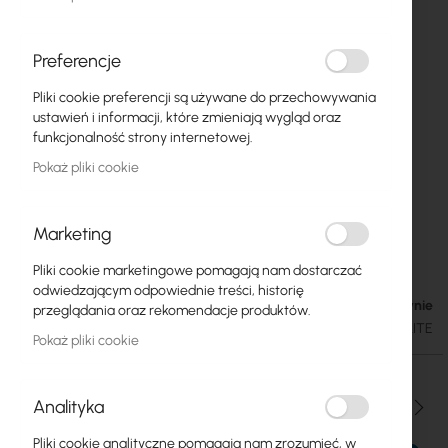
Preferencje
Pliki cookie preferencji są używane do przechowywania
ustawień i informacji, które zmieniają wygląd oraz
funkcjonalność strony internetowej.
Pokaż pliki cookie
Marketing
Ubiquiti U6 Lite (U6-Lite)
Przejdź
Pliki cookie marketingowe pomagają nam dostarczać
na
odwiedzającym odpowiednie treści, historię
początek
Brak w magazynie
352,50 zł
przeglądania oraz rekomendacje produktów.
galerii
433,58 zł
SKU
UBIQUITI-U6-LITE
Pokaż pliki cookie
Analityka
Ilość
Pliki cookie analityczne pomagają nam zrozumieć, w