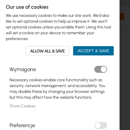
+48 32 302 29 10
orders@interprojekt.pl
Our use of cookies
Currency
Search
My Bas
We use necessary cookies to make our site work. We'd also
like to set optional cookies to help us improve it. We won't
set optional cookies unless you enable them. Using this tool
will set a cookie on your device to remember your
preferences.
ALLOW ALL & SAVE
ACCEPT & SAVE
Wymagane
Necessary cookies enable core functionality such as
Skip
security, network management, and accessibility. You
to
may disable these by changing your browser settings,
the
but this may affect how the website functions.
end
Show Cookies
of
the
images
gallery
Preferencje