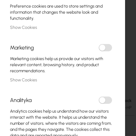
Preference cookies are used to store settings and
information that changes the website look and
functionality.
Show Cookies
Marketing
Marketing cookies help us provide our visitors with
relevant content, browsing history, and product
recommendations.
Ubiquiti Revolutionary CPE AirGrid M5 5GHz
Skip
Show Cookies
to
High Power 27dBi Integrated Client Solution
the
beginning
Analityka
Out of Stock
€56.43
of
€69.41
SKU
UBIQUITI-AIRGRID-M5-27-HP
the
Analytics cookies help us understand how our visitors
images
interact with the website. It helps us understand the
gallery
Out of Stock
number of visitors, where the visitors are coming from,
and the pages they navigate. The cookies collect this
data and are reported anonymously.