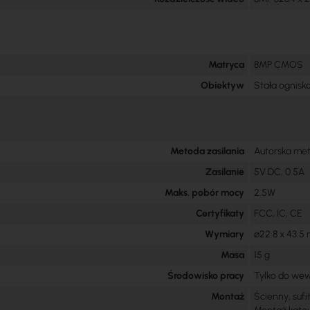
Matryca
8MP CMOS
Obiektyw
Stała ognisk
Metoda zasilania
Autorska met
Zasilanie
5V DC, 0.5A
Maks. pobór mocy
2.5W
Certyfikaty
FCC, IC, CE
Wymiary
⌀22.8 x 43.5
Masa
15 g
Środowisko pracy
Tylko do we
Montaż
Ścienny, suf