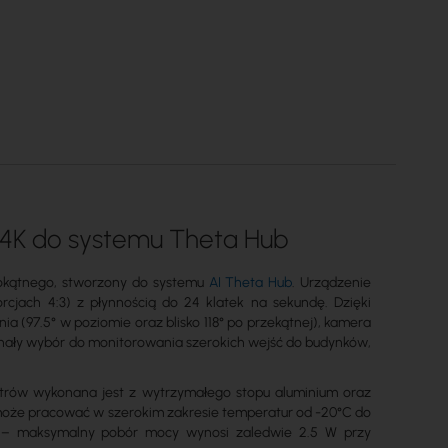
w 4K do systemu Theta Hub
okątnego, stworzony do systemu
AI Theta Hub
. Urządzenie
rcjach 4:3) z płynnością do 24 klatek na sekundę. Dzięki
 (97.5° w poziomie oraz blisko 118° po przekątnej), kamera
konały wybór do monitorowania szerokich wejść do budynków,
etrów wykonana jest z wytrzymałego stopu aluminium oraz
 może pracować w szerokim zakresie temperatur od -20°C do
ę – maksymalny pobór mocy wynosi zaledwie 2.5 W przy