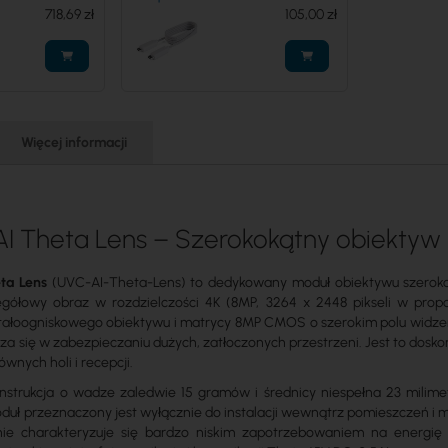
718,69 zł
(UACC-AI-Theta-Video-Cable-
105,00 zł
1M)
Więcej informacji
 AI Theta Lens – Szerokokątny obiekty
eta Lens
(UVC-AI-Theta-Lens) to dedykowany moduł obiektywu szerok
zegółowy obraz w rozdzielczości 4K (8MP, 3264 x 2448 pikseli w propo
ałoogniskowego obiektywu i matrycy 8MP CMOS o szerokim polu widzenia
za się w zabezpieczaniu dużych, zatłoczonych przestrzeni. Jest to dos
ównych holi i recepcji.
nstrukcja o wadze zaledwie 15 gramów i średnicy niespełna 23 milim
oduł przeznaczony jest wyłącznie do instalacji wewnątrz pomieszczeń i
nie charakteryzuje się bardzo niskim zapotrzebowaniem na energi