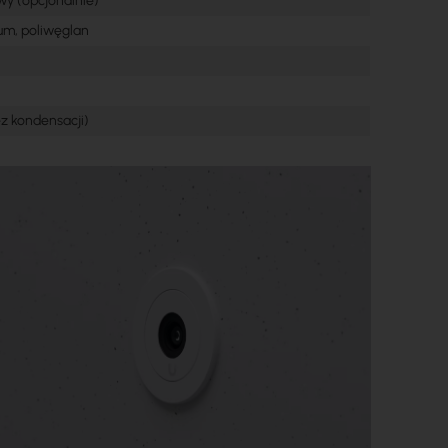
y (opcjonalnie)
um, poliwęglan
ez kondensacji)