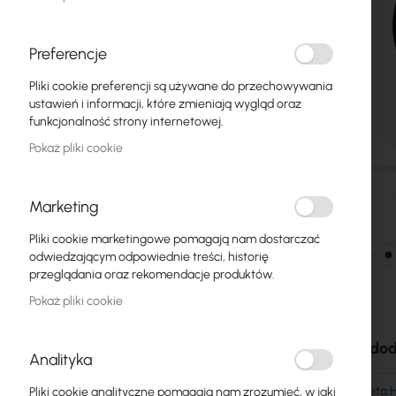
Światłowody
Switch
Preferencje
Pliki cookie preferencji są używane do przechowywania
Punkty dostępowe
ustawień i informacji, które zmieniają wygląd oraz
funkcjonalność strony internetowej.
Kable koncentryczne
Pokaż pliki cookie
Zasilanie
Szafy RACK
Marketing
GPON
Pliki cookie marketingowe pomagają nam dostarczać
odwiedzającym odpowiednie treści, historię
Kable LAN
przeglądania oraz rekomendacje produktów.
Pokaż pliki cookie
Routery LAN
Przejdź
Routery LTE/5G
na
Akcesoria i dod
Analityka
początek
galerii
Media Konwertery
Ubiquiti AI Theta
Pliki cookie analityczne pomagają nam zrozumieć, w jaki