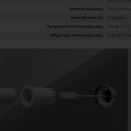
Montaż kątow
Materiał obudowy
Stop alumini
Materiał uchwytu
Poliwęglan
Temperatura środowiska pracy
-20 do 40° C
Wilgotność środowiska pracy
10 do 90% (b