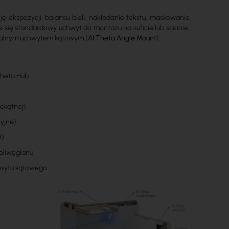
ę ekspozycji, balansu bieli, nakładanie tekstu, maskowanie
się standardowy uchwyt do montażu na suficie lub ścianie.
cjonalnym uchwytem kątowym (
AI Theta Angle Mount
).
Theta Hub
zekątnej)
cyjne)
W)
oliwęglanu
chwytu kątowego