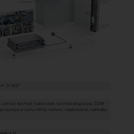
.4°, D: 118.2°
, ostrość, kontrast, balans bieli, kontrola ekspozycji, 2DNR,
ja szumów w ruchu (NR by motion), maskowanie, nakładka
448 (4:3)