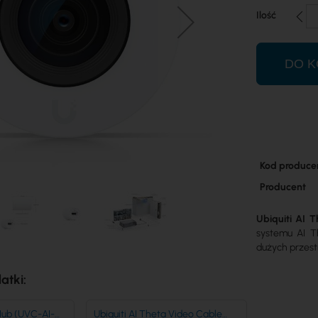
Ilość
DO K
Więcej
Kod produce
informacji
Producent
Ubiquiti AI T
systemu AI T
dużych przes
atki:
 Hub (UVC-AI-
Ubiquiti AI Theta Video Cable