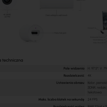
a techniczna
Pole widzenia
H: 97.5°, V: 79
Rozdzielczość
4K
Ustawienia obrazu
Kolor, jasność
3DNR, redukc
tekstowa
Maks. liczba klatek na sekundę
24 FPS
Rozdzielczość wideo
8MP 3264 x 2