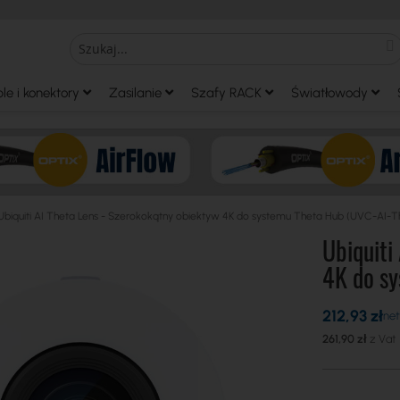
S
Search
le i konektory
Zasilanie
Szafy RACK
Światłowody
Ubiquiti AI Theta Lens - Szerokokątny obiektyw 4K do systemu Theta Hub (UVC-AI-T
Ubiquiti
4K do s
212,93 zł
261,90 zł