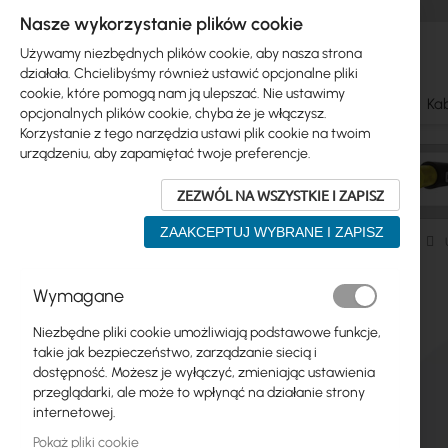
Nasze wykorzystanie plików cookie
Używamy niezbędnych plików cookie, aby nasza strona
działała. Chcielibyśmy również ustawić opcjonalne pliki
cookie, które pomogą nam ją ulepszać. Nie ustawimy
Ubiquiti
Mikrotik
WiFi & SOHO
Anteny
Kab
opcjonalnych plików cookie, chyba że je włączysz.
Korzystanie z tego narzędzia ustawi plik cookie na twoim
urządzeniu, aby zapamiętać twoje preferencje.
ZEZWÓL NA WSZYSTKIE I ZAPISZ
ZAAKCEPTUJ WYBRANE I ZAPISZ
Ubiquiti
UniFi Protect Video
Kamery
Compact
Przejdź
Wymagane
Skip
na
Ubiquiti
to
koniec
Niezbędne pliki cookie umożliwiają podstawowe funkcje,
product
galerii
Mikrotik
takie jak bezpieczeństwo, zarządzanie siecią i
list
dostępność. Możesz je wyłączyć, zmieniając ustawienia
WiFi & SOHO
przeglądarki, ale może to wpłynąć na działanie strony
internetowej.
Anteny
Pokaż pliki cookie