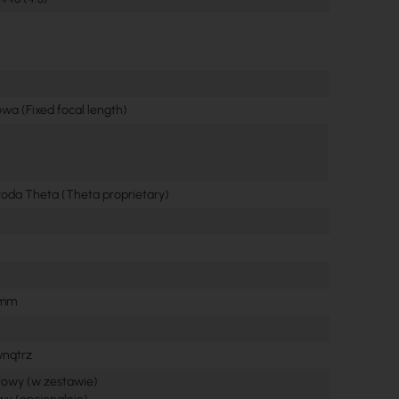
owa (Fixed focal length)
oda Theta (Theta proprietary)
 mm
wnątrz
itowy (w zestawie)