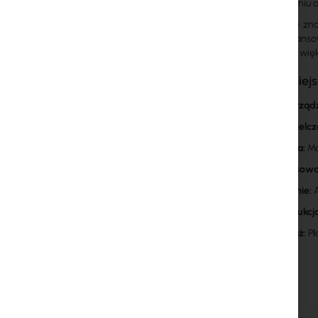
wykorzystaniu au
W systemie znaj
oraz zaawansow
Dla jeszcze wię
Najważniejs
Typ urząd
Rozdzielcz
Optyka:
Ma
Zastosowa
Zasilanie:
A
Konstrukcj
Montaż:
Pł