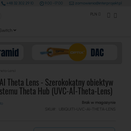
+48 32 302 29 10
9.00 -17.00
zamowienia@interprojekt.pl
earch
Waluta
Konto Klienta
Mój kos
PLN
Switch
heta-Lens)
 AI Theta Lens - Szerokokątny obiektyw
ystemu Theta Hub (UVC-AI-Theta-Lens)
Brak w magazynie
SKU
UBIQUITI-UVC-AI-THETA-LENS