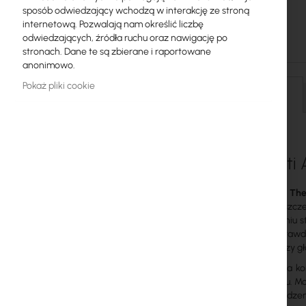
Theta-Hub)
sposób odwiedzający wchodzą w interakcję ze stroną
Licencje MikroTik
internetową. Pozwalają nam określić liczbę
odwiedzających, źródła ruchu oraz nawigację po
Monitoring, Smart Home IoT
stronach. Dane te są zbierane i raportowane
anonimowo.
Zewnętrzne urządzenia WiFi
Pokaż pliki cookie
Szczegóły
Radiolinie
RouterBOARD
Gniazda i wtyki
Ubiquiti
Ograniczniki przepięć
Ubiquiti AI Th
rejestruje szc
Gwarancja Ubiquiti UI Care
zastosowaniu st
idealnie sprawd
Systemy WiFi Mesh
korytarzy czy gł
Wzmacniacze WiFi (Repeatery)
Miniaturowa ko
poliwęglanu. M
Routery WiFi
40°C. Urządze