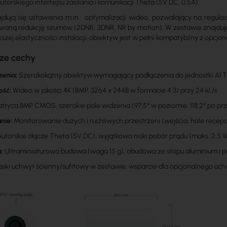
torskiego interfejsu zasilania i komunikacji Theta (5V DC, 0.5A).
dują się ustawienia m.in. optymalizacji wideo, pozwalający na regulacj
aną redukcję szumów (2DNR, 3DNR, NR by motion). W zestawie znajduje 
kszej elastyczności instalacji, obiektyw jest w pełni kompatybilny z op
ze cechy
zenia:
Szerokokątny obiektyw wymagający podłączenia do jednostki AI 
ość:
Wideo w jakości 4K (8MP, 3264 x 2448 w formacie 4:3) przy 24 kl./s
tryca 8MP CMOS, szerokie pole widzenia (97.5° w poziomie, 118.2° po pr
nie:
Monitorowanie dużych i ruchliwych przestrzeni (wejścia, hole recep
utorskie złącze Theta (5V DC), wyjątkowo niski pobór prądu (maks. 2.5 
a:
Ultraminiaturowa budowa (waga 15 g), obudowa ze stopu aluminium i p
aski uchwyt ścienny/sufitowy w zestawie, wsparcie dla opcjonalnego u