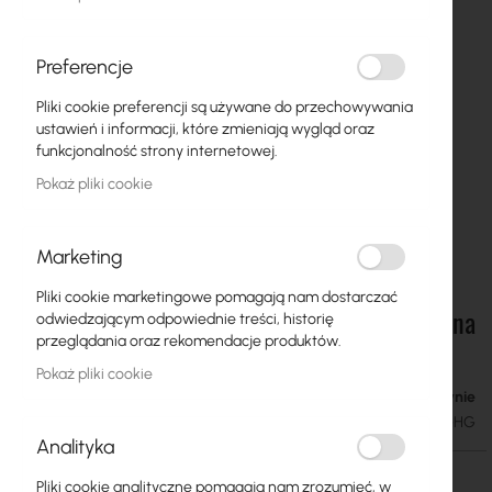
Preferencje
Pliki cookie preferencji są używane do przechowywania
ustawień i informacji, które zmieniają wygląd oraz
funkcjonalność strony internetowej.
Pokaż pliki cookie
Marketing
Pliki cookie marketingowe pomagają nam dostarczać
Ubiquiti SuperLink High-Gain Antenna - Antena
Przejdź
odwiedzającym odpowiednie treści, historię
na
dookólna (UACC-USL-ANT-HG)
przeglądania oraz rekomendacje produktów.
początek
Pokaż pliki cookie
galerii
W magazynie
171,75 zł
211,25 zł
SKU
UBIQUITI-UACC-USL-ANT-HG
Analityka
Pliki cookie analityczne pomagają nam zrozumieć, w