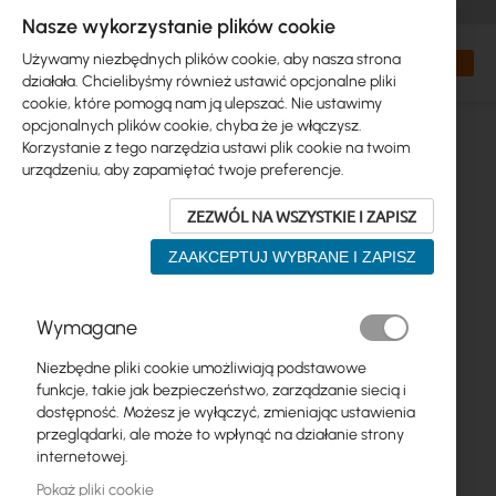
+48 32 302 29 10
zamowienia@interprojekt.pl
Nasze wykorzystanie plików cookie
Waluta
Search
Mój kos
Używamy niezbędnych plików cookie, aby nasza strona
działała. Chcielibyśmy również ustawić opcjonalne pliki
cookie, które pomogą nam ją ulepszać. Nie ustawimy
opcjonalnych plików cookie, chyba że je włączysz.
Korzystanie z tego narzędzia ustawi plik cookie na twoim
urządzeniu, aby zapamiętać twoje preferencje.
ZEZWÓL NA WSZYSTKIE I ZAPISZ
ZAAKCEPTUJ WYBRANE I ZAPISZ
Przejdź
Wymagane
na
koniec
Niezbędne pliki cookie umożliwiają podstawowe
galerii
funkcje, takie jak bezpieczeństwo, zarządzanie siecią i
dostępność. Możesz je wyłączyć, zmieniając ustawienia
przeglądarki, ale może to wpłynąć na działanie strony
internetowej.
Pokaż pliki cookie