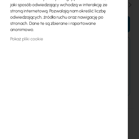
Ilość
jaki sposób odwiedzający wchodzą w interakcję ze
stroną internetową. Pozwalają nam określić liczbę
odwiedzających, źródła ruchu oraz nawigację po
stronach. Dane te są zbierane i raportowane
DO KOSZYKA
anonimowo.
Pokaż pliki cookie
Zamówienia kurierem złożone do 15:00 wysyłamy
jeszcze dziś.
Dostawa od 14,99 zł
Metody płatności
Więcej
UACC-USL-ANT-HG
informacji
Ubiquiti
12