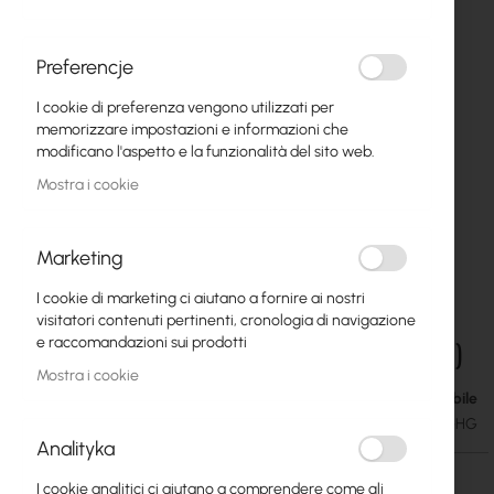
Preferencje
I cookie di preferenza vengono utilizzati per
memorizzare impostazioni e informazioni che
modificano l'aspetto e la funzionalità del sito web.
Mostra i cookie
Marketing
I cookie di marketing ci aiutano a fornire ai nostri
Ubiquiti SuperLink High-Gain Antenna -
Vai
visitatori contenuti pertinenti, cronologia di navigazione
all'inizio
Omnidirectional antenna (UACC-USL-ANT-HG)
e raccomandazioni sui prodotti
della
Mostra i cookie
galleria
Disponibile
39,83 €
di
48,99 €
SKU
UBIQUITI-UACC-USL-ANT-HG
immagini
Analityka
I cookie analitici ci aiutano a comprendere come gli