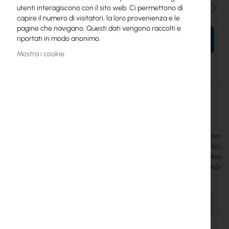
Qtà
utenti interagiscono con il sito web. Ci permettono di
capire il numero di visitatori, la loro provenienza e le
pagine che navigano. Questi dati vengono raccolti e
riportati in modo anonimo.
AL TUO CARRELLO
Mostra i cookie
Maggiori
UACC-USL-ANT-HG
informazioni
Ubiquiti
12
The
Ubiquiti SuperLink High-Gain Antenna
is an outdoor
omnidirectional antenna with a gain of 7 dBi (860–930 MHz),
extending the range of SuperLink devices up to 5 km. It also
supports Bluetooth (4 dBi) up to 100 m. It features an IP67 wind-
resistant housing, a pole mount, and a one-meter cable included.
Dettagli
Maggiori informazioni
File da scaricare