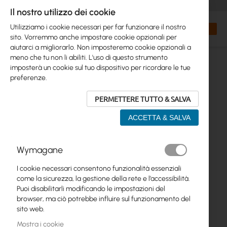
+48 32 302 29 10
orders@interprojekt.pl
Il nostro utilizzo dei cookie
Valuta
Search
Carrell
Utilizziamo i cookie necessari per far funzionare il nostro
sito. Vorremmo anche impostare cookie opzionali per
aiutarci a migliorarlo. Non imposteremo cookie opzionali a
meno che tu non li abiliti. L'uso di questo strumento
imposterà un cookie sul tuo dispositivo per ricordare le tue
preferenze.
PERMETTERE TUTTO & SALVA
ACCETTA & SALVA
Vai
Wymagane
alla
fine
I cookie necessari consentono funzionalità essenziali
della
come la sicurezza, la gestione della rete e l’accessibilità.
galleria
Puoi disabilitarli modificando le impostazioni del
di
browser, ma ciò potrebbe influire sul funzionamento del
immagini
sito web.
Mostra i cookie