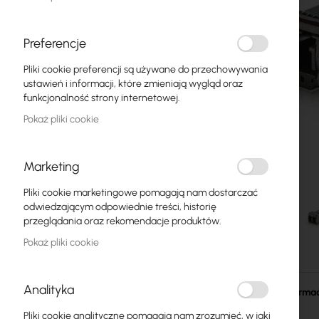
Światłowody
Switch
Preferencje
Pliki cookie preferencji są używane do przechowywania
Punkty dostępowe
ustawień i informacji, które zmieniają wygląd oraz
funkcjonalność strony internetowej.
Kable koncentryczne
Pokaż pliki cookie
Zasilanie
Szafy RACK
Marketing
GPON
Pliki cookie marketingowe pomagają nam dostarczać
odwiedzającym odpowiednie treści, historię
Kable LAN
przeglądania oraz rekomendacje produktów.
Pokaż pliki cookie
Routery LAN
Przejdź
Routery LTE/5G
na
Analityka
początek
Więcej informac
galerii
Media Konwertery
Pliki cookie analityczne pomagają nam zrozumieć, w jaki