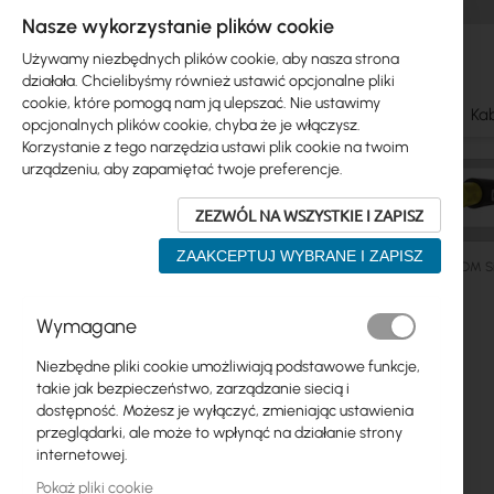
Nasze wykorzystanie plików cookie
Używamy niezbędnych plików cookie, aby nasza strona
działała. Chcielibyśmy również ustawić opcjonalne pliki
cookie, które pomogą nam ją ulepszać. Nie ustawimy
Ubiquiti
Mikrotik
WiFi & SOHO
Anteny
Kab
opcjonalnych plików cookie, chyba że je włączysz.
Korzystanie z tego narzędzia ustawi plik cookie na twoim
urządzeniu, aby zapamiętać twoje preferencje.
ZEZWÓL NA WSZYSTKIE I ZAPISZ
ZAAKCEPTUJ WYBRANE I ZAPISZ
Ubiquiti
ISP Fiber
SFP Modules
Ubiquiti 10G CWDM S
Przejdź
Wymagane
Skip
na
Ubiquiti
to
koniec
Niezbędne pliki cookie umożliwiają podstawowe funkcje,
product
galerii
Mikrotik
takie jak bezpieczeństwo, zarządzanie siecią i
list
dostępność. Możesz je wyłączyć, zmieniając ustawienia
WiFi & SOHO
przeglądarki, ale może to wpłynąć na działanie strony
internetowej.
Anteny
Pokaż pliki cookie