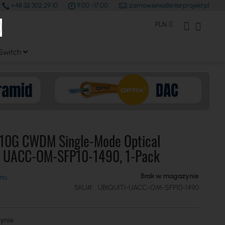
+48 32 302 29 10
9.00 -17.00
zamowienia@interprojekt.pl
earch
Waluta
Konto Klienta
Mój kos
PLN
Switch
i 10G CWDM Single-Mode Optical
- UACC-OM-SFP10-1490, 1-Pack
Brak w magazynie
SKU
UBIQUITI-UACC-OM-SFP10-1490
ynie