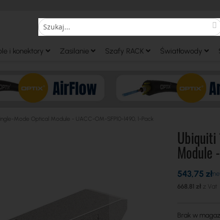
S
Search
le i konektory
Zasilanie
Szafy RACK
Światłowody
ingle-Mode Optical Module - UACC-OM-SFP10-1490, 1-Pack
Ubiquit
Module 
543,75 zł
668,81 zł
Brak w magaz