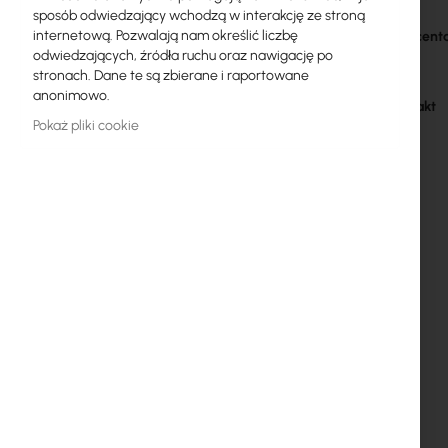
sposób odwiedzający wchodzą w interakcję ze stroną
Licencje MikroTik
Więcej
internetową. Pozwalają nam określić liczbę
Kod producent
informacji
odwiedzających, źródła ruchu oraz nawigację po
Monitoring, Smart Home IoT
Producent
stronach. Dane te są zbierane i raportowane
anonimowo.
Zewnętrzne urządzenia WiFi
GPSR kontakt
Pokaż pliki cookie
Radiolinie
RouterBOARD
Gniazda i wtyki
Ograniczniki przepięć
Gwarancja Ubiquiti UI Care
Systemy WiFi Mesh
Wzmacniacze WiFi (Repeatery)
Routery WiFi