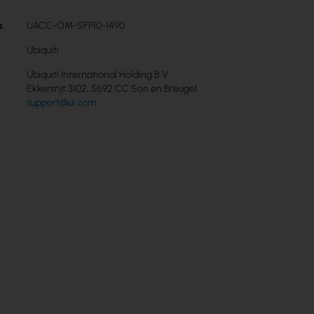
a
UACC-OM-SFP10-1490
Ubiquiti
Ubiquiti International Holding B.V.
Ekkersrijt 3102, 5692 CC Son en Breugel
support@ui.com