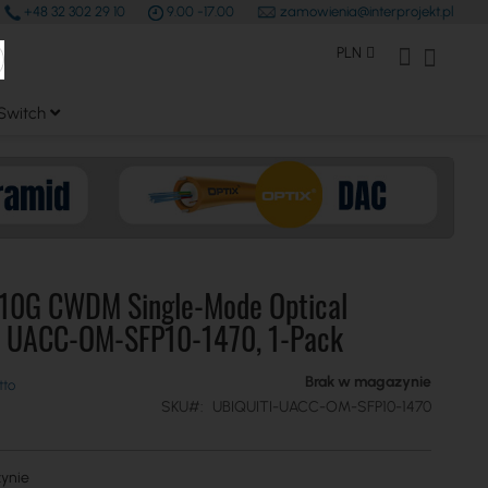
+48 32 302 29 10
9.00 -17.00
zamowienia@interprojekt.pl
earch
Waluta
Konto Klienta
Mój kos
PLN
Switch
i 10G CWDM Single-Mode Optical
- UACC-OM-SFP10-1470, 1-Pack
Brak w magazynie
SKU
UBIQUITI-UACC-OM-SFP10-1470
ynie