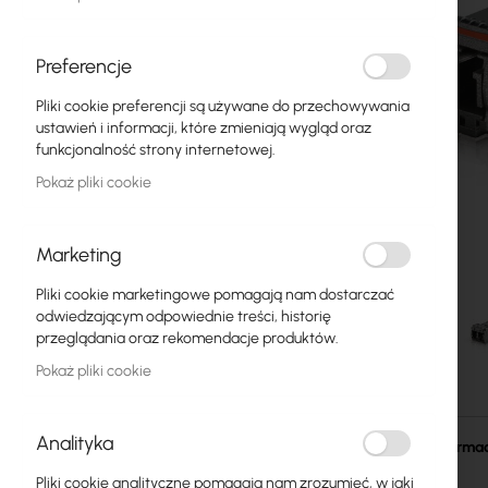
Światłowody
Switch
Preferencje
Pliki cookie preferencji są używane do przechowywania
Punkty dostępowe
ustawień i informacji, które zmieniają wygląd oraz
funkcjonalność strony internetowej.
Kable koncentryczne
Pokaż pliki cookie
Zasilanie
Szafy RACK
Marketing
GPON
Pliki cookie marketingowe pomagają nam dostarczać
odwiedzającym odpowiednie treści, historię
Kable LAN
przeglądania oraz rekomendacje produktów.
Pokaż pliki cookie
Routery LAN
Przejdź
Routery LTE/5G
na
Analityka
początek
Więcej informac
galerii
Media Konwertery
Pliki cookie analityczne pomagają nam zrozumieć, w jaki