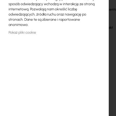
sposób odwiedzający wchodzą w interakcję ze stroną
Licencje MikroTik
Więcej
internetową. Pozwalają nam określić liczbę
Kod producent
informacji
odwiedzających, źródła ruchu oraz nawigację po
Monitoring, Smart Home IoT
Producent
stronach. Dane te są zbierane i raportowane
anonimowo.
Zewnętrzne urządzenia WiFi
GPSR kontakt
Pokaż pliki cookie
Radiolinie
RouterBOARD
Gniazda i wtyki
Ograniczniki przepięć
Gwarancja Ubiquiti UI Care
Systemy WiFi Mesh
Wzmacniacze WiFi (Repeatery)
Routery WiFi