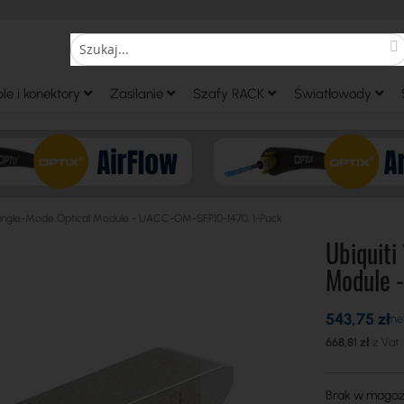
S
Search
le i konektory
Zasilanie
Szafy RACK
Światłowody
ingle-Mode Optical Module - UACC-OM-SFP10-1470, 1-Pack
Ubiquit
Module 
543,75 zł
668,81 zł
Brak w magaz