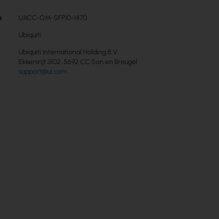
a
UACC-OM-SFP10-1470
Ubiquiti
Ubiquiti International Holding B.V.
Ekkersrijt 3102, 5692 CC Son en Breugel
support@ui.com