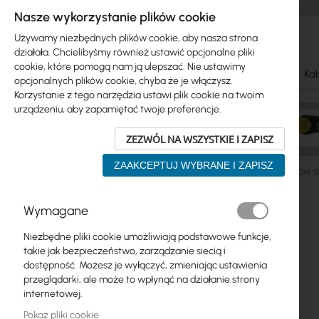
Nasze wykorzystanie plików cookie
Używamy niezbędnych plików cookie, aby nasza strona
działała. Chcielibyśmy również ustawić opcjonalne pliki
cookie, które pomogą nam ją ulepszać. Nie ustawimy
Ubiquiti
Mikrotik
WiFi & SOHO
Anteny
Kab
opcjonalnych plików cookie, chyba że je włączysz.
Korzystanie z tego narzędzia ustawi plik cookie na twoim
urządzeniu, aby zapamiętać twoje preferencje.
ZEZWÓL NA WSZYSTKIE I ZAPISZ
ZAAKCEPTUJ WYBRANE I ZAPISZ
Ubiquiti
ISP Fiber
SFP Modules
Ubiquiti 10G CWDM S
Przejdź
Wymagane
Skip
na
Ubiquiti
to
koniec
Niezbędne pliki cookie umożliwiają podstawowe funkcje,
product
galerii
Mikrotik
takie jak bezpieczeństwo, zarządzanie siecią i
list
dostępność. Możesz je wyłączyć, zmieniając ustawienia
WiFi & SOHO
przeglądarki, ale może to wpłynąć na działanie strony
internetowej.
Anteny
Pokaż pliki cookie