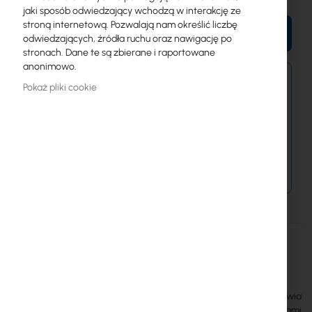
jaki sposób odwiedzający wchodzą w interakcję ze
stroną internetową. Pozwalają nam określić liczbę
DO KOSZYKA
odwiedzających, źródła ruchu oraz nawigację po
stronach. Dane te są zbierane i raportowane
anonimowo.
Zamówienia kurierem złożone do 15:00 wysyłamy
Pokaż pliki cookie
jeszcze dziś.
Dostawa od 14,99 zł
Metody płatności
Więcej
Tapo S112
informacji
8885021370897
TP-Link
TP-Link Tapo S112
to dwukanałowy przekaźnik, który umożliwia
inteligentne sterowanie roletami lub dwoma obwodami