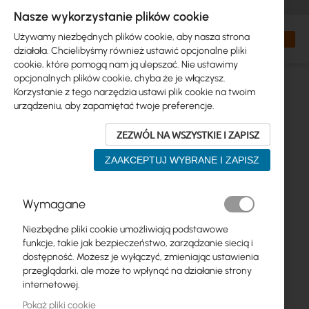
+48 32 302 29 10
zamowienia@interprojekt.pl
Nasze wykorzystanie plików cookie
Waluta
Search
Mój kos
Używamy niezbędnych plików cookie, aby nasza strona
działała. Chcielibyśmy również ustawić opcjonalne pliki
cookie, które pomogą nam ją ulepszać. Nie ustawimy
opcjonalnych plików cookie, chyba że je włączysz.
Korzystanie z tego narzędzia ustawi plik cookie na twoim
urządzeniu, aby zapamiętać twoje preferencje.
ZEZWÓL NA WSZYSTKIE I ZAPISZ
ZAAKCEPTUJ WYBRANE I ZAPISZ
Przejdź
Wymagane
na
koniec
Niezbędne pliki cookie umożliwiają podstawowe
galerii
funkcje, takie jak bezpieczeństwo, zarządzanie siecią i
dostępność. Możesz je wyłączyć, zmieniając ustawienia
przeglądarki, ale może to wpłynąć na działanie strony
internetowej.
Pokaż pliki cookie