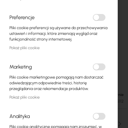
Preferencje
Pliki cookie preferencji są używane do przechowywania
ustawień i informacji, które zmieniają wygląd oraz
funkcjonalność strony internetowej.
Pokaż pliki cookie
Marketing
Tp-Link Tapo S112 - Smart przekaźnik
Przejdź
Pliki cookie marketingowe pomagają nam dostarczać
na
dwukanałowy i sterownik rolet
odwiedzającym odpowiednie treści, historię
początek
przeglądania oraz rekomendacje produktów.
galerii
W magazynie
100,88 zł
Pokaż pliki cookie
124,08 zł
SKU
TPLINK-TAPO-S112
Analityka
Ilość
Pliki cookie analityczne pomagają nam zrozumieć, w