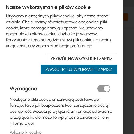
+48 32 302 29 10
zamowienia@interprojekt.pl
Nasze wykorzystanie plików cookie
Waluta
Search
Mój kos
Używamy niezbędnych plików cookie, aby nasza strona
działała. Chcielibyśmy również ustawić opcjonalne pliki
cookie, które pomogą nam ją ulepszać. Nie ustawimy
opcjonalnych plików cookie, chyba że je włączysz.
Korzystanie z tego narzędzia ustawi plik cookie na twoim
urządzeniu, aby zapamiętać twoje preferencje.
ZEZWÓL NA WSZYSTKIE I ZAPISZ
ZAAKCEPTUJ WYBRANE I ZAPISZ
Przejdź
Wymagane
na
koniec
Niezbędne pliki cookie umożliwiają podstawowe
galerii
funkcje, takie jak bezpieczeństwo, zarządzanie siecią i
dostępność. Możesz je wyłączyć, zmieniając ustawienia
przeglądarki, ale może to wpłynąć na działanie strony
internetowej.
Pokaż pliki cookie