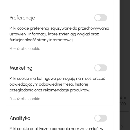
Preferencje
Pliki cookie preferencji są używane do przechowywania
ustawień i informacji, które zmieniają wygląd oraz
funkcjonalność strony internetowej.
Pokaż pliki cookie
Marketing
Pliki cookie marketingowe pomagają nam dostarczać
TP-Link Archer C80
Przejdź
odwiedzającym odpowiednie treści, historię
na
przeglądania oraz rekomendacje produktów.
początek
Dostępność: 1-2 dni
165,02 zł
Pokaż pliki cookie
galerii
202,97 zł
SKU
TPLINK-ARCHERC80
Analityka
Ilość
Pliki cookie analityczne pomagają nam zrozumieć, w