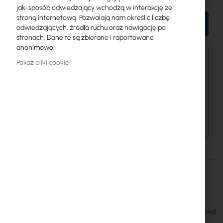
jaki sposób odwiedzający wchodzą w interakcję ze
stroną internetową. Pozwalają nam określić liczbę
DO KOSZYKA
odwiedzających, źródła ruchu oraz nawigację po
stronach. Dane te są zbierane i raportowane
anonimowo.
Zamówienia złożone dzisiaj zostaną wysłane w
Pokaż pliki cookie
najbliższy dzień roboczy.
Dostawa od 14,99 zł
Metody płatności
Więcej
TPA-RBP
informacji
RF Elements
20
RF Elements TwistPort Adaptor for RouterBOARD 9xx, 7xx, 4xx and
M11 Series