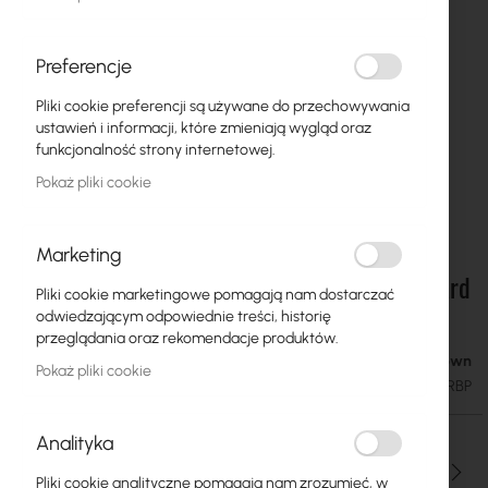
Preferencje
Pliki cookie preferencji są używane do przechowywania
ustawień i informacji, które zmieniają wygląd oraz
funkcjonalność strony internetowej.
Pokaż pliki cookie
Marketing
RF Elements TwistPort Adaptor for RouterBoard
Przejdź
Pliki cookie marketingowe pomagają nam dostarczać
na
M11, 9XX, 7XX, 4XX SERIES BOARDS
odwiedzającym odpowiednie treści, historię
początek
przeglądania oraz rekomendacje produktów.
galerii
Availability Unknown
150,00 zł
Pokaż pliki cookie
184,50 zł
SKU
RF-TPA-RBP
Analityka
Ilość
Pliki cookie analityczne pomagają nam zrozumieć, w