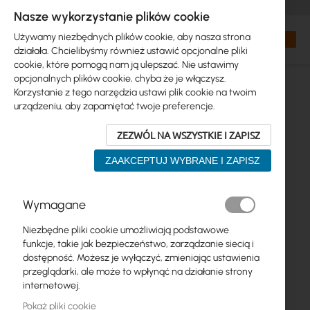
+48 32 302 29 10
zamowienia@interprojekt.pl
Nasze wykorzystanie plików cookie
Waluta
Search
Mój kos
Używamy niezbędnych plików cookie, aby nasza strona
działała. Chcielibyśmy również ustawić opcjonalne pliki
cookie, które pomogą nam ją ulepszać. Nie ustawimy
opcjonalnych plików cookie, chyba że je włączysz.
Korzystanie z tego narzędzia ustawi plik cookie na twoim
urządzeniu, aby zapamiętać twoje preferencje.
ZEZWÓL NA WSZYSTKIE I ZAPISZ
ZAAKCEPTUJ WYBRANE I ZAPISZ
Przejdź
Wymagane
na
koniec
Niezbędne pliki cookie umożliwiają podstawowe
galerii
funkcje, takie jak bezpieczeństwo, zarządzanie siecią i
dostępność. Możesz je wyłączyć, zmieniając ustawienia
przeglądarki, ale może to wpłynąć na działanie strony
internetowej.
Pokaż pliki cookie