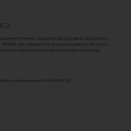
8G)
ołączenia Ethernet. Zapewnia dużą prędkość połączenia z
nik MS108G jest urządzeniem energooszczędnym. Korzysta z
tanowi rozwiąznie przyjazne dla środowiska naturalnego.
utomatyczne krosowanie Auto MDI/MDIX)