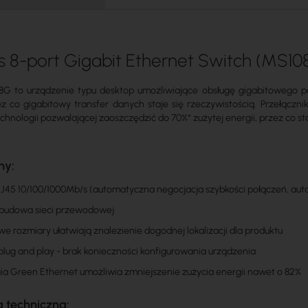
 8-port Gigabit Ethernet Switch (MS10
G to urządzenie typu desktop umożliwiające obsługę gigabitowego p
z co gigabitowy transfer danych staje się rzeczywistością. Przełącz
chnologii pozwalającej zaoszczędzić do 70%* zużytej energii, przez co s
hy:
J45 10/100/1000Mb/s (automatyczna negocjacja szybkości połączeń, a
budowa sieci przewodowej
 rozmiary ułatwiają znalezienie dogodnej lokalizacji dla produktu
 plug and play - brak konieczności konfigurowania urządzenia
a Green Ethernet umożliwia zmniejszenie zużycia energii nawet o 82%
a techniczna: