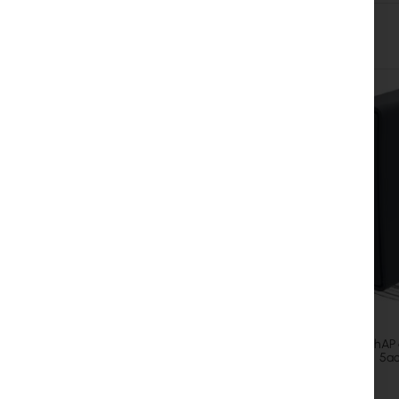
Skip
carousel
Mikrotik hAP 
5a