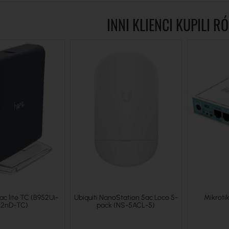
INNI KLIENCI KUPILI R
ac lite TC (B952Ui-
Ubiquiti NanoStation 5ac Loco 5-
Mikroti
c2nD-TC)
pack (NS-5ACL-5)