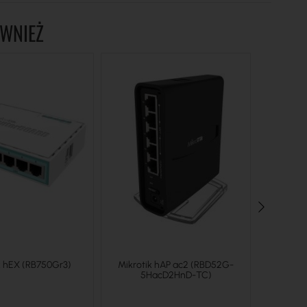
ÓWNIEŻ
k hEX (RB750Gr3)
Mikrotik hAP ac2 (RBD52G-
Ubiquiti L
5HacD2HnD-TC)