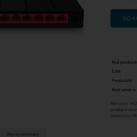
DO K
Więcej
Kod produce
informacji
EAN
Producent
Ilość sztuk 
Mercusys MS1
przełącznikie
telewizory Ult
Więcej informacji