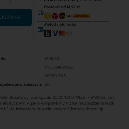
Dostawa od 14,99 zł
OSZYKA
Metody płatności
nta
MS108G
6935364099626
MERCUSYS
w opakowaniu zbiorczym
60
08G 8-portowy przełącznik 10/100/1,000 Mbps - MS108G jest
m elastycznym, w pełni kompatybilnym z takimi urządzeniami jak
ra HD 4K, komputery, drukarki, kamery IP, konsole do gier itp.