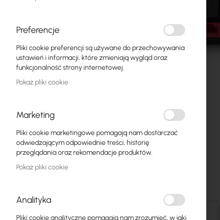
Światłowody
Switch
Preferencje
Pliki cookie preferencji są używane do przechowywania
Punkty dostępowe
ustawień i informacji, które zmieniają wygląd oraz
funkcjonalność strony internetowej.
Kable koncentryczne
Pokaż pliki cookie
Zasilanie
Szafy RACK
Marketing
Przejdź
GPON
Pliki cookie marketingowe pomagają nam dostarczać
na
odwiedzającym odpowiednie treści, historię
początek
Kable LAN
przeglądania oraz rekomendacje produktów.
galerii
Pokaż pliki cookie
Routery LAN
Routery LTE/5G
Analityka
Media Konwertery
Szczegóły
Pliki cookie analityczne pomagają nam zrozumieć, w jaki