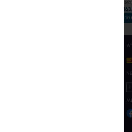
200,
163,
DO 
INTER PROJEKT
USŁUGI
W
O nas
Konto Klienta
Kontakt
Utwórz konto
Rachunki bankowe
Zasady kupna i zwrotów
N
Szkolenia
Reklamacje i zwroty
Su
Dla Akcjonariuszy
Polityka Prywatności
na
new
Zrównoważony Rozwój
Ustawienia plików cookie
M
Poprzednia wersja witryny
Produkty End-of-Life
Marki i producenci
Eksport i sankcje
B2B