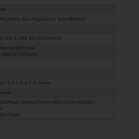
 mm
0Mbps Ports, Auto-Negotiation, Auto MDI/MDIX
IEEE 802.3u, IEEE 802.3x CSMA/CD
Mbps at Half Duplex
Mbps at Full Duplex
(1, 2, 3, 4, 5, 6, 7, 8), Power
orward
00/1000Mbps Desktop Switch (MERCUSYS-MS108G)
er
ation Guide