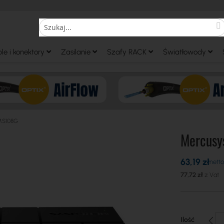
S
Search
le i konektory
Zasilanie
Szafy RACK
Światłowody
MS108G
Mercusy
63,19 zł
77,72 zł
Ilość