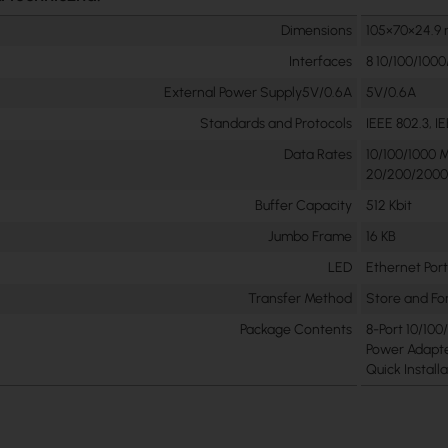
Dimensions
105×70×24.9
Interfaces
8 10/100/100
External Power Supply5V/0.6A
5V/0.6A
Standards and Protocols
IEEE 802.3, 
Data Rates
10/100/1000 
20/200/2000 
Buffer Capacity
512 Kbit
Jumbo Frame
16 KB
LED
Ethernet Ports 
Transfer Method
Store and F
Package Contents
8-Port 10/1
Power Adapt
Quick Install