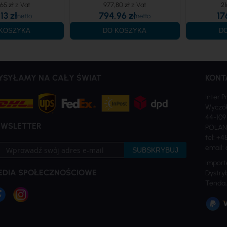
65 zł
977,80 zł
21
13 zł
794,96 zł
17
KOSZYKA
DO KOSZYKA
D
YSYŁAMY NA CAŁY ŚWIAT
KONT
Inter P
Wyczół
44-109
EWSLETTER
POLA
tel: +4
bskrybuj
email: 
SUBSKRYBUJ
sz
Import
sletter:
EDIA SPOŁECZNOŚCIOWE
Dystryb
Tenda,