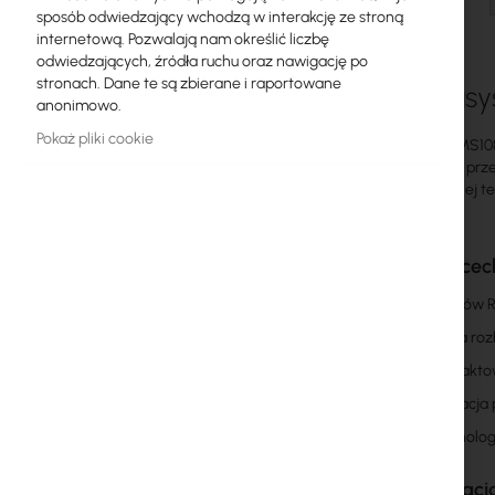
sposób odwiedzający wchodzą w interakcję ze stroną
Licencje MikroTik
internetową. Pozwalają nam określić liczbę
odwiedzających, źródła ruchu oraz nawigację po
Monitoring, Smart Home IoT
stronach. Dane te są zbierane i raportowane
Mercusys
anonimowo.
Zewnętrzne urządzenia WiFi
Pokaż pliki cookie
Mercusys MS108
Radiolinie
serwerem, prze
innowacyjnej te
RouterBOARD
Gniazda i wtyki
Główne cec
Ograniczniki przepięć
8 portów R
Łatwa roz
Gwarancja Ubiquiti UI Care
Kompaktowe
Systemy WiFi Mesh
Instalacja
Wzmacniacze WiFi (Repeatery)
Technologi
Routery WiFi
Specyfikacj