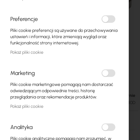
Preferencje
Pliki cookie preferencji są używane do przechowywania
ustawień i informacji, które zmieniają wygląd oraz
funkcjonalność strony internetowej.
Pokaż pliki cookie
Marketing
Mikrotik S-C59DLC40D (Mikrotik)
Przejdź
Pliki cookie marketingowe pomagają nam dostarczać
na
odwiedzającym odpowiednie treści, historię
początek
Brak w magazynie
97,50 zł
przeglądania oraz rekomendacje produktów.
galerii
119,93 zł
SKU
RTB-S-C59DLC40D
Pokaż pliki cookie
Brak w magazynie
Analityka
Więcej
S-C59DLC40D
Pliki cookie analityczne pomagają nam zrozumieć, w
informacji