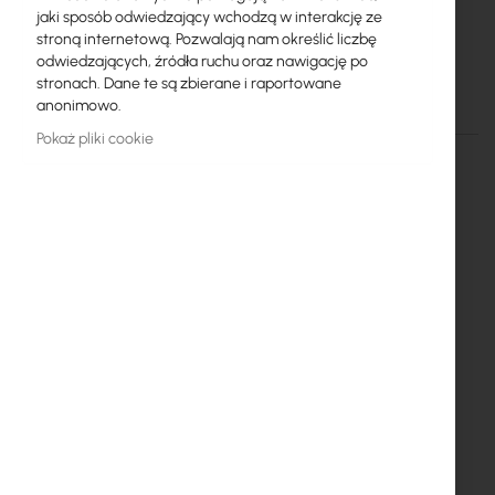
Mikrotik
jaki sposób odwiedzający wchodzą w interakcję ze
stroną internetową. Pozwalają nam określić liczbę
S-C59DLC40D (Mikrotik)
odwiedzających, źródła ruchu oraz nawigację po
stronach. Dane te są zbierane i raportowane
anonimowo.
Szczegóły
Więcej informacji
Pokaż pliki cookie
RTB-CWDM-CHASSIS-2
SFP CWDM module 1.25G SM 40km 1590nm Dual LC-
connector DDM