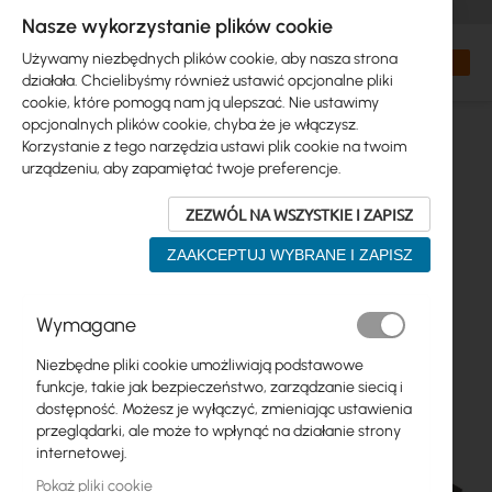
+48 32 302 29 10
zamowienia@interprojekt.pl
Nasze wykorzystanie plików cookie
Waluta
Search
Mój kos
Używamy niezbędnych plików cookie, aby nasza strona
działała. Chcielibyśmy również ustawić opcjonalne pliki
cookie, które pomogą nam ją ulepszać. Nie ustawimy
opcjonalnych plików cookie, chyba że je włączysz.
Korzystanie z tego narzędzia ustawi plik cookie na twoim
urządzeniu, aby zapamiętać twoje preferencje.
ZEZWÓL NA WSZYSTKIE I ZAPISZ
ZAAKCEPTUJ WYBRANE I ZAPISZ
Przejdź
Wymagane
na
koniec
Niezbędne pliki cookie umożliwiają podstawowe
galerii
funkcje, takie jak bezpieczeństwo, zarządzanie siecią i
dostępność. Możesz je wyłączyć, zmieniając ustawienia
przeglądarki, ale może to wpłynąć na działanie strony
internetowej.
Pokaż pliki cookie