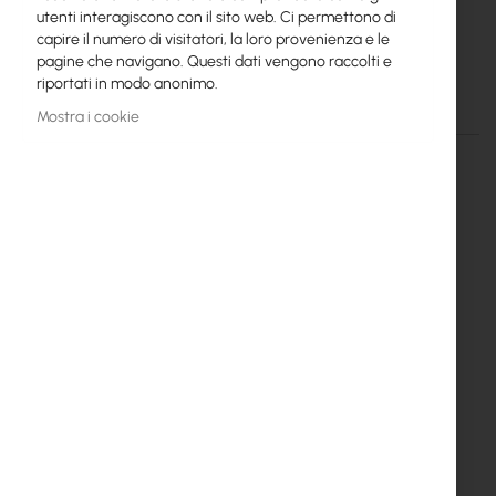
Mikrotik
utenti interagiscono con il sito web. Ci permettono di
capire il numero di visitatori, la loro provenienza e le
S-C59DLC40D (Mikrotik)
pagine che navigano. Questi dati vengono raccolti e
riportati in modo anonimo.
Dettagli
Maggiori informazioni
Mostra i cookie
RTB-CWDM-CHASSIS-2
SFP CWDM module 1.25G SM 40km 1590nm Dual LC-
connector DDM