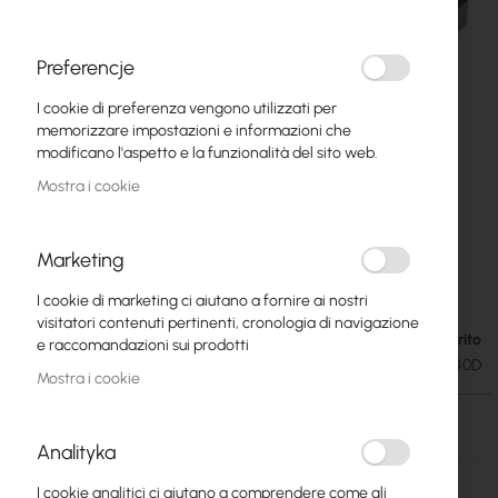
Preferencje
I cookie di preferenza vengono utilizzati per
memorizzare impostazioni e informazioni che
modificano l'aspetto e la funzionalità del sito web.
Mostra i cookie
Marketing
Mikrotik S-C59DLC40D (Mikrotik)
Vai
I cookie di marketing ci aiutano a fornire ai nostri
all'inizio
visitatori contenuti pertinenti, cronologia di navigazione
della
Esaurito
22,61 €
e raccomandazioni sui prodotti
galleria
27,81 €
SKU
RTB-S-C59DLC40D
di
Mostra i cookie
immagini
Esaurito
Analityka
Maggiori
S-C59DLC40D
I cookie analitici ci aiutano a comprendere come gli
informazioni