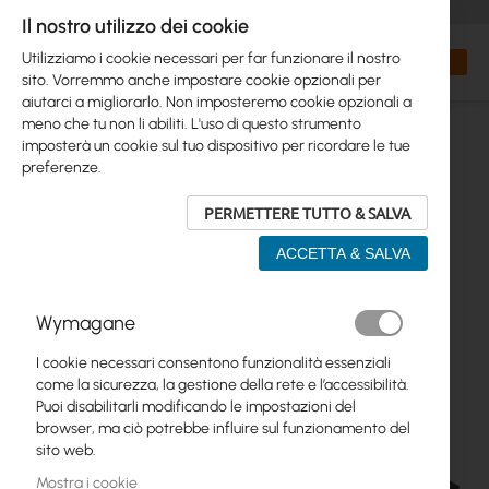
+48 32 302 29 10
orders@interprojekt.pl
Il nostro utilizzo dei cookie
Valuta
Search
Carrell
Utilizziamo i cookie necessari per far funzionare il nostro
sito. Vorremmo anche impostare cookie opzionali per
aiutarci a migliorarlo. Non imposteremo cookie opzionali a
meno che tu non li abiliti. L'uso di questo strumento
imposterà un cookie sul tuo dispositivo per ricordare le tue
preferenze.
PERMETTERE TUTTO & SALVA
ACCETTA & SALVA
Vai
Wymagane
alla
fine
I cookie necessari consentono funzionalità essenziali
della
come la sicurezza, la gestione della rete e l’accessibilità.
galleria
Puoi disabilitarli modificando le impostazioni del
di
browser, ma ciò potrebbe influire sul funzionamento del
immagini
sito web.
Mostra i cookie