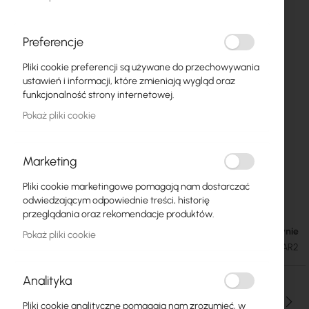
Preferencje
Pliki cookie preferencji są używane do przechowywania
ustawień i informacji, które zmieniają wygląd oraz
funkcjonalność strony internetowej.
Pokaż pliki cookie
Marketing
Pliki cookie marketingowe pomagają nam dostarczać
Mikrotik SXT SA5 (RBSXTG-5HPnD-SAr2)
Przejdź
odwiedzającym odpowiednie treści, historię
na
przeglądania oraz rekomendacje produktów.
początek
Brak w magazynie
288,30 zł
Pokaż pliki cookie
galerii
354,61 zł
SKU
RTB-RBSXTG-5HND-SAR2
Analityka
Ilość
Pliki cookie analityczne pomagają nam zrozumieć, w