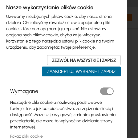
+48 32 302 29 10
zamowienia@interprojekt.pl
Nasze wykorzystanie plików cookie
Waluta
Search
Mój kos
Używamy niezbędnych plików cookie, aby nasza strona
działała. Chcielibyśmy również ustawić opcjonalne pliki
cookie, które pomogą nam ją ulepszać. Nie ustawimy
opcjonalnych plików cookie, chyba że je włączysz.
Korzystanie z tego narzędzia ustawi plik cookie na twoim
urządzeniu, aby zapamiętać twoje preferencje.
ZEZWÓL NA WSZYSTKIE I ZAPISZ
ZAAKCEPTUJ WYBRANE I ZAPISZ
Przejdź
Wymagane
na
koniec
Niezbędne pliki cookie umożliwiają podstawowe
galerii
funkcje, takie jak bezpieczeństwo, zarządzanie siecią i
dostępność. Możesz je wyłączyć, zmieniając ustawienia
przeglądarki, ale może to wpłynąć na działanie strony
internetowej.
Pokaż pliki cookie