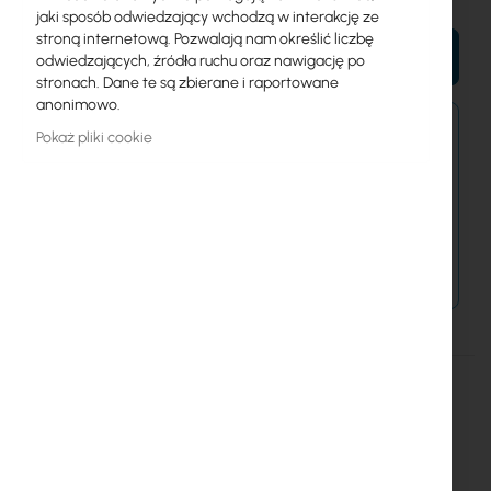
jaki sposób odwiedzający wchodzą w interakcję ze
stroną internetową. Pozwalają nam określić liczbę
DO KOSZYKA
odwiedzających, źródła ruchu oraz nawigację po
stronach. Dane te są zbierane i raportowane
anonimowo.
Zamówienia kurierem złożone do 15:00 wysyłamy
Pokaż pliki cookie
jeszcze dziś.
Dostawa od 14,99 zł
Metody płatności
Więcej
RBSXTG-5HPnD-SAr2
informacji
Mikrotik
20
SXT SA5 (RBSXTG-5HPnD-SAr2)