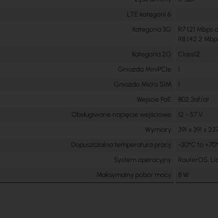
LTE kategorii 6
Kategoria 3G
R7 (21 Mbps d
R8 (42.2 Mbp
Kategoria 2G
Class12
Gniazda MiniPCIe
1
Gniazdo Micro SIM
1
Wejście PoE
802.3af/at
Obsługiwane napięcie wejściowe
12 - 57 V
Wymiary
391 x 391 x 2
Dopuszczalna temperatura pracy
-30°C to +70
System operacyjny
RouterOS, Lic
Maksymalny pobór mocy
8 W