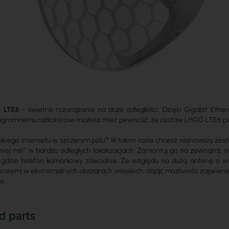
 LTE6
- świetne rozwiązanie na duże odległości. Dzięki Gigabit Eth
 i ogromnemu radiatorowi możesz mieć pewność, że zestaw LHGG LTE6 p
bkiego Internetu w szczerym polu? W takim razie chcesz najnowszy zes
tniej mili” w bardzo odległych lokalizacjach. Zamontuj go na zewnątrz, na
gdzie telefon komórkowy zawodnie. Ze względu na dużą antenę o wy
wymi w ekstremalnych obszarach wiejskich, dając możliwość zapewnienia
e.