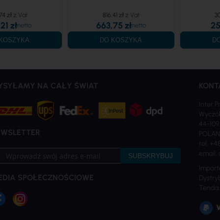
74 zł
816,41 zł
3
21 zł
663,75 zł
25
KOSZYKA
DO KOSZYKA
D
YSYŁAMY NA CAŁY ŚWIAT
KONT
Inter P
Wyczół
44-109
EWSLETTER
POLA
tel: +4
bskrybuj
email: 
SUBSKRYBUJ
sz
Import
sletter:
EDIA SPOŁECZNOŚCIOWE
Dystryb
Tenda,