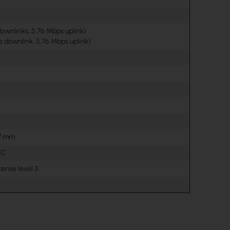
ownlinks, 5.76 Mbps uplink)
s downlink, 5.76 Mbps uplink)
37 mm
°C
ense level 3