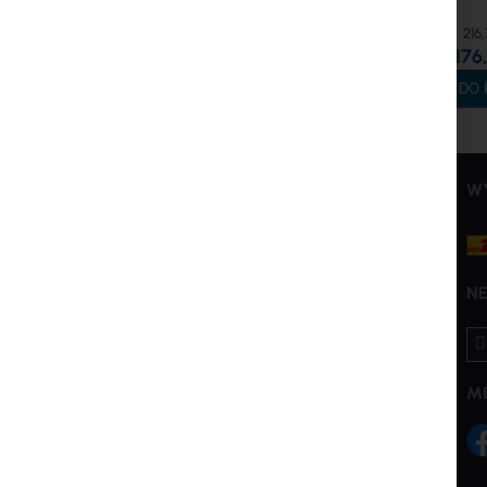
216,
176,
DO 
INTER PROJEKT
USŁUGI
W
O nas
Konto Klienta
Kontakt
Utwórz konto
Rachunki bankowe
Zasady kupna i zwrotów
N
Szkolenia
Reklamacje i zwroty
Su
Dla Akcjonariuszy
Polityka Prywatności
na
new
Zrównoważony Rozwój
Ustawienia plików cookie
M
Poprzednia wersja witryny
Produkty End-of-Life
Marki i producenci
Eksport i sankcje
B2B