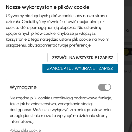
Nasze wykorzystanie plików cookie
Używamy niezbędnych plików cookie, aby nasza strona
działała. Chcielibyśmy również ustawić opcjonalne pliki
cookie, które pomogą nam ją ulepszać. Nie ustawimy
Ubiquiti
Mikrotik
WiFi & SOHO
Anteny
Kab
opcjonalnych plików cookie, chyba że je włączysz.
Korzystanie z tego narzędzia ustawi plik cookie na twoim
urządzeniu, aby zapamiętać twoje preferencje.
ZEZWÓL NA WSZYSTKIE I ZAPISZ
ZAAKCEPTUJ WYBRANE I ZAPISZ
Mikrotik
ISP Wireless
LHG, Disc, QRT, LDF
Mikrotik 
Przejdź
Wymagane
Skip
na
Ubiquiti
to
koniec
Niezbędne pliki cookie umożliwiają podstawowe funkcje,
product
galerii
Mikrotik
takie jak bezpieczeństwo, zarządzanie siecią i
list
dostępność. Możesz je wyłączyć, zmieniając ustawienia
WiFi & SOHO
przeglądarki, ale może to wpłynąć na działanie strony
internetowej.
Anteny
Pokaż pliki cookie