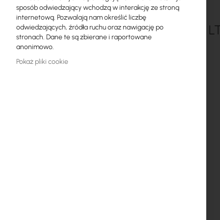
sposób odwiedzający wchodzą w interakcję ze stroną
Licencje MikroTik
internetową. Pozwalają nam określić liczbę
LHGG LT
odwiedzających, źródła ruchu oraz nawigację po
Monitoring, Smart Home IoT
stronach. Dane te są zbierane i raportowane
anonimowo.
Zewnętrzne urządzenia WiFi
Pokaż pliki cookie
Radiolinie
RouterBOARD
Gniazda i wtyki
Ograniczniki przepięć
Gwarancja Ubiquiti UI Care
Systemy WiFi Mesh
Wzmacniacze WiFi (Repeatery)
Routery WiFi