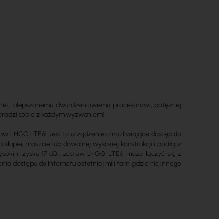
ernet, ulepszonemu dwurdzeniowemu procesorowi, potężnej
oradzi sobie z każdym wyzwaniem!
taw LHGG LTE6! Jest to urządzenie umożliwiające dostęp do
 słupie, maszcie lub dowolnej wysokiej konstrukcji i podłącz
sokim zysku 17 dBi, zestaw LHGG LTE6 może łączyć się z
 dostępu do Internetu ostatniej mili tam, gdzie nic innego