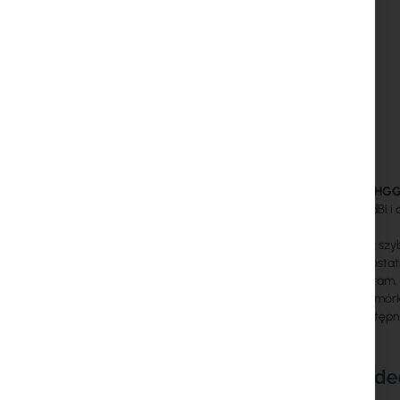
ZESTAW LHGG
antenie 17 dBi
Czy chcesz szy
Internetu „osta
go nawet tam, 
wieżami komórko
nie jest dostępn