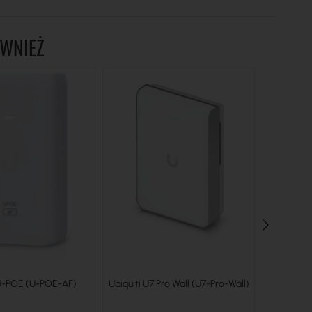
ÓWNIEŻ
 U-POE (U-POE-AF)
Ubiquiti U7 Pro Wall (U7-Pro-Wall)
Ubiquiti U7
(UACC-