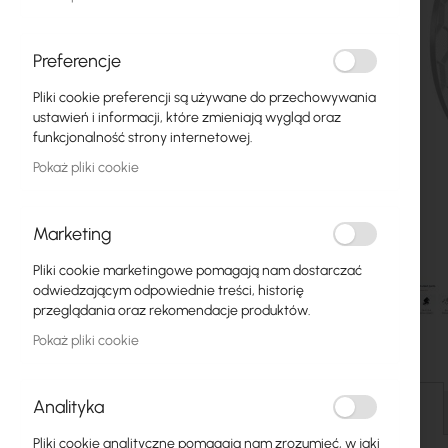
Światłowody
Switch
Preferencje
Pliki cookie preferencji są używane do przechowywania
Punkty dostępowe
ustawień i informacji, które zmieniają wygląd oraz
funkcjonalność strony internetowej.
Kable koncentryczne
Pokaż pliki cookie
Zasilanie
Szafy RACK
Marketing
GPON
Pliki cookie marketingowe pomagają nam dostarczać
odwiedzającym odpowiednie treści, historię
Kable LAN
przeglądania oraz rekomendacje produktów.
Pokaż pliki cookie
Routery LAN
Przejdź
Routery LTE/5G
na
Analityka
początek
Szczegóły
galerii
Media Konwertery
Pliki cookie analityczne pomagają nam zrozumieć, w jaki