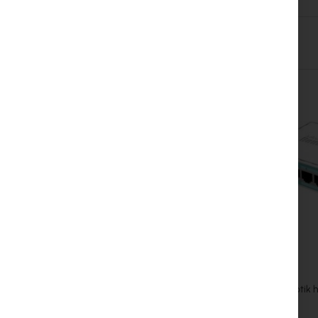
Skip
carousel
Mikrotik