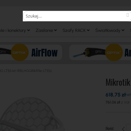
S
Search
le i konektory
Zasilanie
Szafy RACK
Światłowody
LHG LTE6 kit (RBLHGGR&R11e-LTE6)
Mikroti
618,75 zł
761,06 zł
Ilość