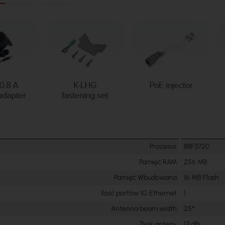
Procesor
88F3720
Pamięć RAM
256 MB
Pamięć Wbudowana
16 MB Flash
Ilość portów 1G Ethernet
1
Antenna beam width
25°
Zysk anteny
17 dBi