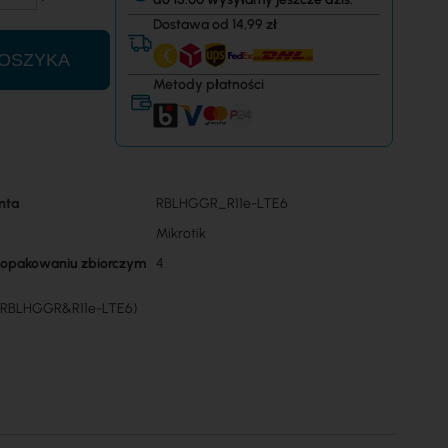
Dostawa od 14,99 zł
OSZYKA
Metody płatności
nta
RBLHGGR_R11e-LTE6
Mikrotik
w opakowaniu zbiorczym
4
 (RBLHGGR&R11e-LTE6)