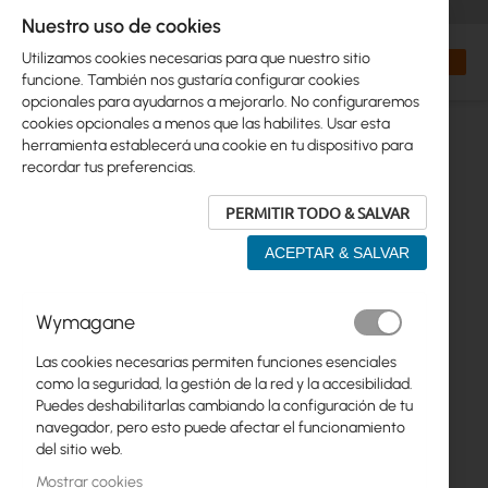
+48 32 302 29 10
orders@interprojekt.pl
Nuestro uso de cookies
Moneda
Search
Mi cest
Utilizamos cookies necesarias para que nuestro sitio
funcione. También nos gustaría configurar cookies
opcionales para ayudarnos a mejorarlo. No configuraremos
cookies opcionales a menos que las habilites. Usar esta
herramienta establecerá una cookie en tu dispositivo para
recordar tus preferencias.
PERMITIR TODO & SALVAR
ACEPTAR & SALVAR
Saltar
Wymagane
al
final
Las cookies necesarias permiten funciones esenciales
de
como la seguridad, la gestión de la red y la accesibilidad.
la
Puedes deshabilitarlas cambiando la configuración de tu
galería
navegador, pero esto puede afectar el funcionamiento
de
del sitio web.
imágenes
Mostrar cookies