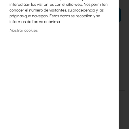
interactúan los visitantes con el sitio web. Nos permiten
conocer el número de visitantes, su procedencia y las
AÑADIR AL CARRITO
páginas que navegan. Estos datos se recopilan y se
informan de forma anónima.
Mostrar cookies
Más
RBLHGGR_R11e-LTE6
información
Mikrotik
4
LHG LTE6 kit (RBLHGGR&R11e-LTE6)
Detalles
Más información
LHGG LTE6 kit (RBLHGGR&R11e-
LTE6)