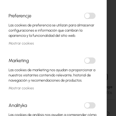
Preferencje
Las cookies de preferencia se utilizan para almacenar
configuraciones e información que cambian la
apariencia y la funcionalidad del sitio web.
Mostrar cookies
Marketing
Las cookies de marketing nos ayudan a proporcionar a
Mikrotik LHG LTE6 kit (RBLHGGR&R11e-LTE6)
Saltar
nuestros visitantes contenido relevante, historial de
al
navegación y recomendaciones de productos.
comienzo
Fecha de entrega
143,48 €
Mostrar cookies
de
176,48 €
SKU
RTB-RBLHGGR_R11E-LTE6
la
galería
Analityka
de
imágenes
Cantidad
Las cookies de análisis nos ayudan a comprender cómo