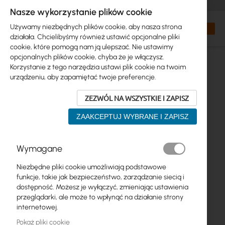
+48 32 302 29 10
zamowienia@interprojekt.pl
Nasze wykorzystanie plików cookie
Waluta
Search
Mój kos
Używamy niezbędnych plików cookie, aby nasza strona
działała. Chcielibyśmy również ustawić opcjonalne pliki
cookie, które pomogą nam ją ulepszać. Nie ustawimy
opcjonalnych plików cookie, chyba że je włączysz.
Korzystanie z tego narzędzia ustawi plik cookie na twoim
urządzeniu, aby zapamiętać twoje preferencje.
ZEZWÓL NA WSZYSTKIE I ZAPISZ
ZAAKCEPTUJ WYBRANE I ZAPISZ
Przejdź
Wymagane
na
koniec
Niezbędne pliki cookie umożliwiają podstawowe
galerii
funkcje, takie jak bezpieczeństwo, zarządzanie siecią i
dostępność. Możesz je wyłączyć, zmieniając ustawienia
przeglądarki, ale może to wpłynąć na działanie strony
internetowej.
Pokaż pliki cookie