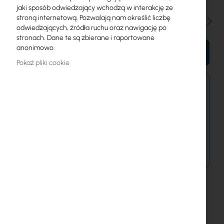
jaki sposób odwiedzający wchodzą w interakcję ze
stroną internetową. Pozwalają nam określić liczbę
Ilość
odwiedzających, źródła ruchu oraz nawigację po
stronach. Dane te są zbierane i raportowane
anonimowo.
DO KOSZYKA
Pokaż pliki cookie
Zamówienia złożone po 15:00 wyślemy w
najbliższy dzień roboczy.
Dostawa od 14,99 zł
Metody płatności
Więcej
RB960PGS-PB
informacji
4752224003317
Mikrotik