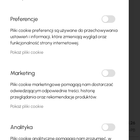
Preferencje
Pliki cookie preferencji są używane do przechowywania
ustawień i informacji, które zmieniają wygląd oraz
funkcjonalność strony internetowej.
Pokaż pliki cookie
Marketing
Pliki cookie marketingowe pomagają nam dostarczać
Mikrotik PowerBox Pro (RB960PGS-PB)
Przejdź
odwiedzającym odpowiednie treści, historię
na
przeglądania oraz rekomendacje produktów.
początek
313,95 zł
Pokaż pliki cookie
galerii
386,16 zł
Brak w magazynie. Przewidywana dostawa: 18.08.26
Analityka
SKU
RTB-BOARD-RB960PGS-PB
Pliki cookie analityczne pomagają nam zrozumieć, w