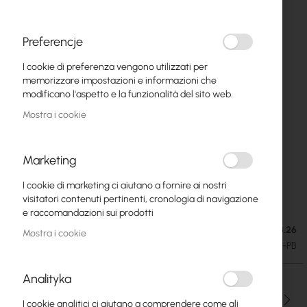
Preferencje
I cookie di preferenza vengono utilizzati per
memorizzare impostazioni e informazioni che
modificano l'aspetto e la funzionalità del sito web.
Mostra i cookie
Marketing
I cookie di marketing ci aiutano a fornire ai nostri
Mikrotik PowerBox Pro (RB960PGS-PB)
Vai
visitatori contenuti pertinenti, cronologia di navigazione
all'inizio
e raccomandazioni sui prodotti
della
Esaurito. Consegna stimata: 18.08.26
72,80 €
Mostra i cookie
galleria
89,54 €
SKU
RTB-BOARD-RB960PGS-PB
di
immagini
Analityka
Qtà
I cookie analitici ci aiutano a comprendere come gli