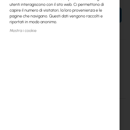
utenti interagiscono con il sito web. Ci permettono di
capire il numero di visitatori, la loro provenienza e le
AL TUO CARRELLO
pagine che navigano. Questi dati vengono raccolti e
riportati in modo anonimo.
Mostra i cookie
Maggiori
RB960PGS-PB
informazioni
4752224003317
Mikrotik
10
PowerBox Pro (RB960PGS-PB)
Dettagli
Maggiori informazioni
RouterBoard RB960PGS-PB