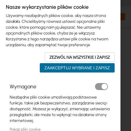
+48 32 302 29 10
zamowienia@interprojekt.pl
Nasze wykorzystanie plików cookie
Waluta
Search
Mój kos
Używamy niezbędnych plików cookie, aby nasza strona
działała. Chcielibyśmy również ustawić opcjonalne pliki
cookie, które pomogą nam ją ulepszać. Nie ustawimy
opcjonalnych plików cookie, chyba że je włączysz.
Korzystanie z tego narzędzia ustawi plik cookie na twoim
urządzeniu, aby zapamiętać twoje preferencje.
ZEZWÓL NA WSZYSTKIE I ZAPISZ
ZAAKCEPTUJ WYBRANE I ZAPISZ
Przejdź
Wymagane
na
koniec
Niezbędne pliki cookie umożliwiają podstawowe
galerii
funkcje, takie jak bezpieczeństwo, zarządzanie siecią i
dostępność. Możesz je wyłączyć, zmieniając ustawienia
przeglądarki, ale może to wpłynąć na działanie strony
internetowej.
Pokaż pliki cookie