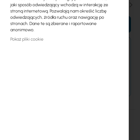
Ilość
jaki sposób odwiedzający wchodzą w interakcję ze
stroną internetową. Pozwalają nam określić liczbę
odwiedzających, źródła ruchu oraz nawigację po
stronach. Dane te są zbierane i raportowane
DO KOSZYKA
anonimowo.
Pokaż pliki cookie
Zamówienia kurierem złożone do 15:00 wysyłamy
jeszcze dziś.
Dostawa od 14,99 zł
Metody płatności
Więcej
LtAP-2HnD&R11e-LTE7
informacji
Mikrotik
10