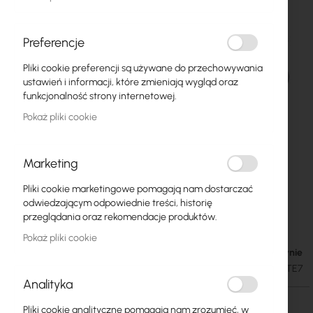
Preferencje
Pliki cookie preferencji są używane do przechowywania
ustawień i informacji, które zmieniają wygląd oraz
funkcjonalność strony internetowej.
Pokaż pliki cookie
Marketing
Pliki cookie marketingowe pomagają nam dostarczać
MikroTik LtAP LTE7 kit - Routet LTE4 z
Przejdź
odwiedzającym odpowiednie treści, historię
na
modułem GPS (LtAP-2HnD&R11e-LTE7)
przeglądania oraz rekomendacje produktów.
początek
Pokaż pliki cookie
galerii
W magazynie
487,50 zł
599,63 zł
SKU
RTB-LTAP-2HND&R11E-LTE7
Analityka
Pliki cookie analityczne pomagają nam zrozumieć, w