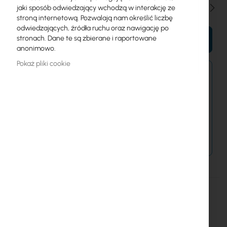
Ilość
jaki sposób odwiedzający wchodzą w interakcję ze
stroną internetową. Pozwalają nam określić liczbę
odwiedzających, źródła ruchu oraz nawigację po
stronach. Dane te są zbierane i raportowane
DO KOSZYKA
anonimowo.
Pokaż pliki cookie
Zamówienia złożone po 15:00 wyślemy w
najbliższy dzień roboczy.
Dostawa od 14,99 zł
Metody płatności
Więcej
GPER14i
informacji
Mikrotik
15