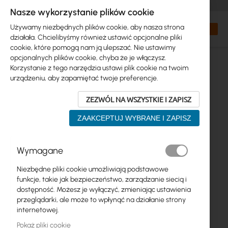
+48 32 302 29 10
zamowienia@interprojekt.pl
Nasze wykorzystanie plików cookie
Waluta
Search
Mój kos
Używamy niezbędnych plików cookie, aby nasza strona
działała. Chcielibyśmy również ustawić opcjonalne pliki
cookie, które pomogą nam ją ulepszać. Nie ustawimy
opcjonalnych plików cookie, chyba że je włączysz.
Korzystanie z tego narzędzia ustawi plik cookie na twoim
urządzeniu, aby zapamiętać twoje preferencje.
ZEZWÓL NA WSZYSTKIE I ZAPISZ
ZAAKCEPTUJ WYBRANE I ZAPISZ
Przejdź
Wymagane
na
koniec
Niezbędne pliki cookie umożliwiają podstawowe
galerii
funkcje, takie jak bezpieczeństwo, zarządzanie siecią i
dostępność. Możesz je wyłączyć, zmieniając ustawienia
przeglądarki, ale może to wpłynąć na działanie strony
internetowej.
Pokaż pliki cookie