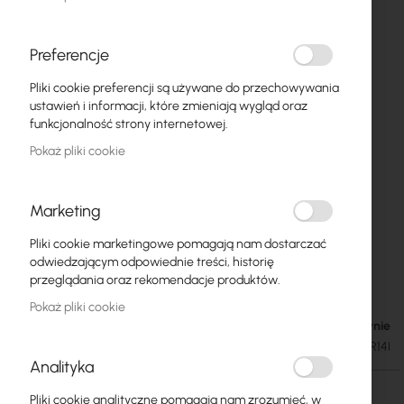
Preferencje
Pliki cookie preferencji są używane do przechowywania
ustawień i informacji, które zmieniają wygląd oraz
funkcjonalność strony internetowej.
Pokaż pliki cookie
Marketing
Pliki cookie marketingowe pomagają nam dostarczać
Mikrotik Gigabit Ethernet Repeater & PoE
Przejdź
odwiedzającym odpowiednie treści, historię
na
Splitter (GPER14i)
przeglądania oraz rekomendacje produktów.
początek
Pokaż pliki cookie
galerii
W magazynie
168,75 zł
207,56 zł
SKU
RTB-GPER14I
Analityka
Pliki cookie analityczne pomagają nam zrozumieć, w