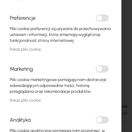
Preferencje
Pliki cookie preferencji są używane do przechowywania
ustawień i informacji, które zmieniają wygląd oraz
funkcjonalność strony internetowej.
Pokaż pliki cookie
Marketing
Pliki cookie marketingowe pomagają nam dostarczać
Mercusys :: MW325R 300Mbps Wireless N
Przejdź
odwiedzającym odpowiednie treści, historię
na
Router, 4x 5dBi, 2x2
przeglądania oraz rekomendacje produktów.
początek
Pokaż pliki cookie
galerii
Brak w magazynie
59,51 zł
73,20 zł
SKU
MERCUSYS-MW325R
Analityka
Pliki cookie analityczne pomagają nam zrozumieć, w